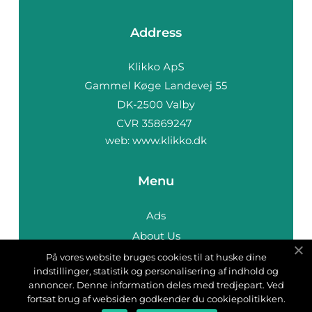
Address
web:
www.klikko.dk
Menu
Ads
About Us
Cookies
På vores website bruges cookies til at huske dine
indstillinger, statistik og personalisering af indhold og
Contact
annoncer. Denne information deles med tredjepart. Ved
Sitemap
fortsat brug af websiden godkender du cookiepolitikken.