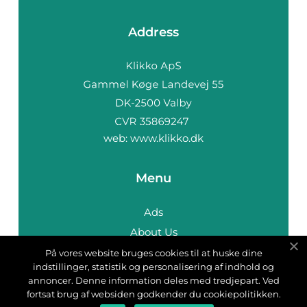
Address
web:
www.klikko.dk
Menu
Ads
About Us
Cookies
På vores website bruges cookies til at huske dine
indstillinger, statistik og personalisering af indhold og
Contact
annoncer. Denne information deles med tredjepart. Ved
Sitemap
fortsat brug af websiden godkender du cookiepolitikken.