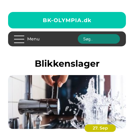
BK-OLYMPIA.
dk
Menu
blikkenslager
27. Sep