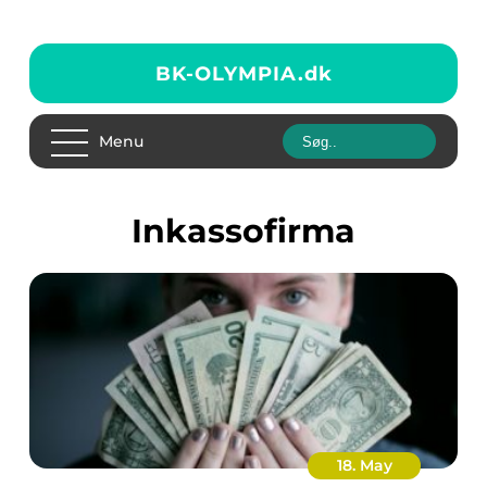
BK-OLYMPIA.
dk
Menu
Inkassofirma
18. May