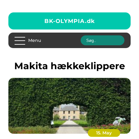
BK-OLYMPIA.
dk
Menu
Makita hækkeklippere
15. May