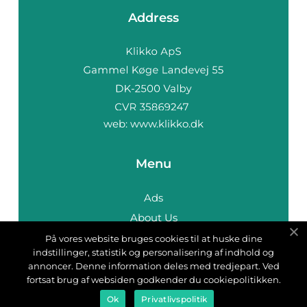
Address
web:
www.klikko.dk
Menu
Ads
About Us
Cookies
På vores website bruges cookies til at huske dine
indstillinger, statistik og personalisering af indhold og
Contact
annoncer. Denne information deles med tredjepart. Ved
Sitemap
fortsat brug af websiden godkender du cookiepolitikken.
Ok
Privatlivspolitik