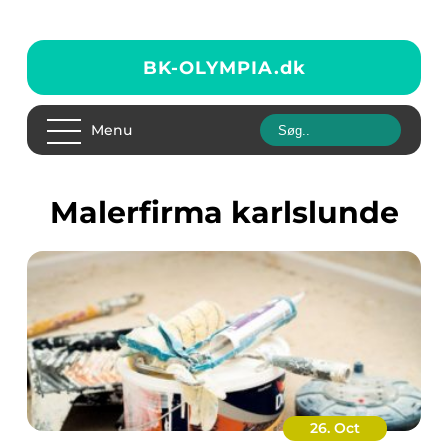
BK-OLYMPIA.
dk
Menu
malerfirma karlslunde
26. Oct