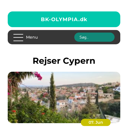
BK-OLYMPIA.
dk
Menu
rejser Cypern
07. Jun