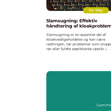
04. May
Slamsugning: Effektiv
håndtering af kloakproble
Slamsugning er en essentiel del af
kloakvedligeholdelse og kan være
redningen, når problemer som stopp
rør eller fyldte septiktanke opstår i
Farsø. Teknologien bag slamsugning
avanceret og sikrer, at både p...