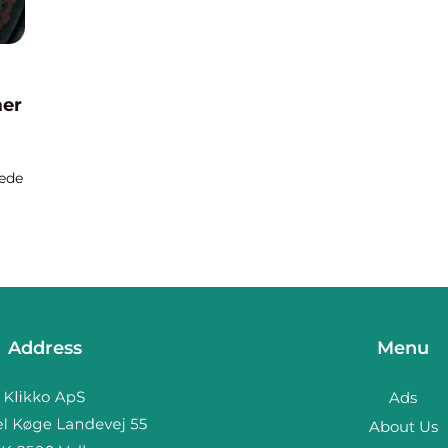
mer
ede
 er
Address
Menu
Ads
About Us