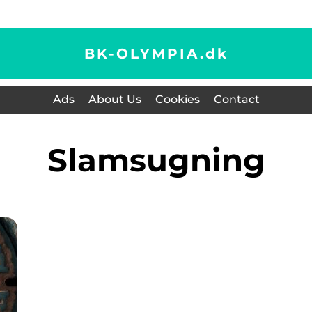
BK-OLYMPIA.
dk
Ads
About Us
Cookies
Contact
slamsugning