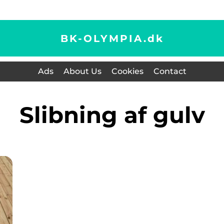
BK-OLYMPIA.
dk
Ads
About Us
Cookies
Contact
slibning af gulv