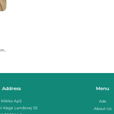
irma
en.
Address
Menu
Ads
About Us