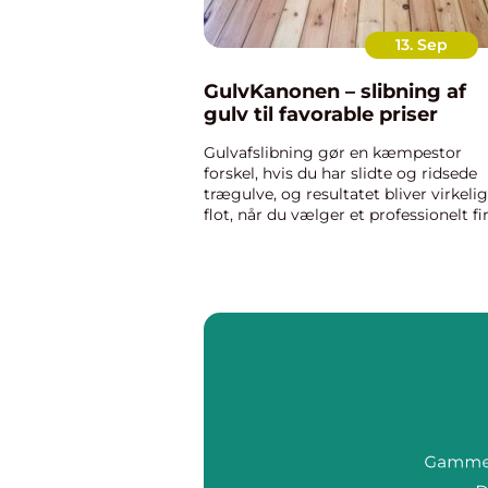
13. Sep
GulvKanonen – slibning af
gulv til favorable priser
Gulvafslibning gør en kæmpestor
forskel, hvis du har slidte og ridsede
trægulve, og resultatet bliver virkelig
flot, når du vælger et professionelt f
som GulvKanonen til at udføre opgav
Firmaet tilbyder sl...