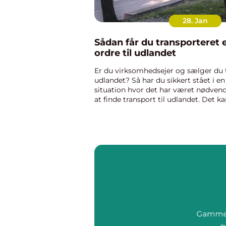
28. Jan
Sådan får du transporteret 
ordre til udlandet
Er du virksomhedsejer og sælger du t
udlandet? Så har du sikkert stået i en
situation hvor det har været nødven
at finde transport til udlandet. Det k
også være at du har fået din første...