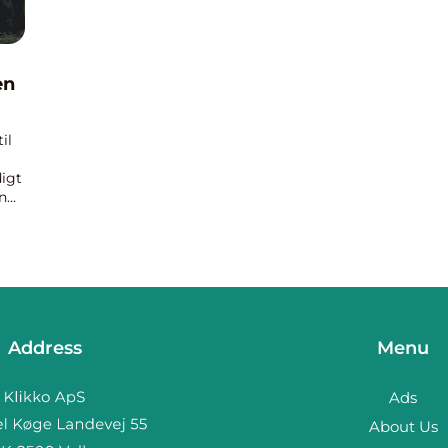
en
il
digt
an
Address
Menu
Ads
About Us