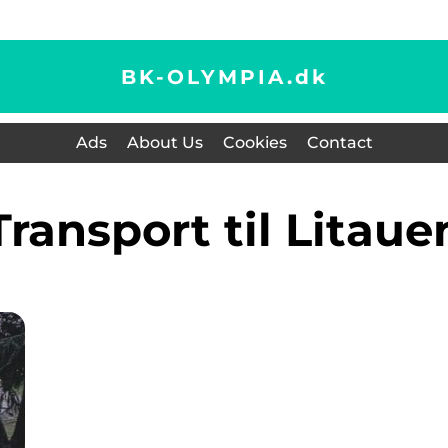
BK-OLYMPIA.
dk
Ads
About Us
Cookies
Contact
transport til Litaue