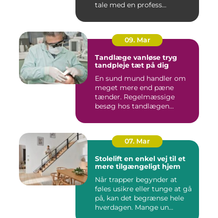
tale med en profess...
09. Mar
Tandlæge vanløse tryg
tandpleje tæt på dig
En sund mund handler om
meget mere end pæne
tænder. Regelmæssige
besøg hos tandlægen
forebygger smer...
07. Mar
Stolelift en enkel vej til et
mere tilgængeligt hjem
Når trapper begynder at
føles usikre eller tunge at gå
på, kan det begrænse hele
hverdagen. Mange un...