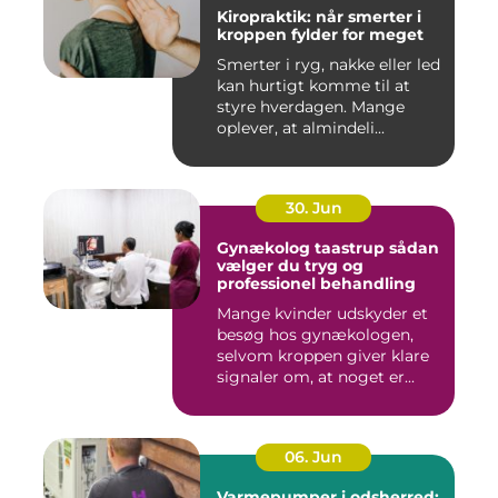
Kiropraktik: når smerter i
kroppen fylder for meget
Smerter i ryg, nakke eller led
kan hurtigt komme til at
styre hverdagen. Mange
oplever, at almindeli...
30. Jun
Gynækolog taastrup sådan
vælger du tryg og
professionel behandling
Mange kvinder udskyder et
besøg hos gynækologen,
selvom kroppen giver klare
signaler om, at noget er...
06. Jun
Varmepumper i odsherred: