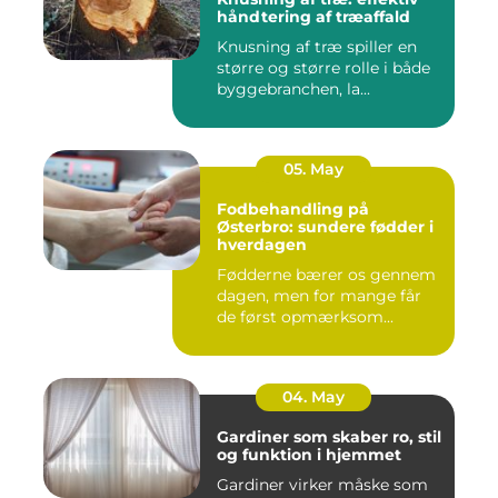
håndtering af træaffald
Knusning af træ spiller en
større og større rolle i både
byggebranchen, la...
05. May
Fodbehandling på
Østerbro: sundere fødder i
hverdagen
Fødderne bærer os gennem
dagen, men for mange får
de først opmærksom...
04. May
Gardiner som skaber ro, stil
og funktion i hjemmet
Gardiner virker måske som