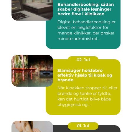
Behandlerbooking: sådan
skaber digitale løsninger
bedre flow i klinikken
Digital behandlerbooking er
blevet en nøglefaktor for
mange klinikker, der ønsker
mindre administrat...
02. Jul
Slamsuger holstebro
effektiv hjælp til kloak og
brønde
Når kloakken stopper til, eller
brønde og tanke er fyldte,
kan det hurtigt blive både
uhygiejnisk og...
01. Jul