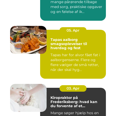
mange pårørende tilbage
med sorg, praktiske opgaver
og en følelse af ik...
05. Apr
Tapas aalborg
smagsoplevelser til
hverdag og fest
Tapas har for alvor fået fat i
aalborgenserne. Flere og
flere vælger de små retter,
når der skal hyg...
03. Apr
Kiropraktor på
Frederiksberg: hvad kan
du forvente af et
professionelt forløb?
Mange søger hjælp hos en