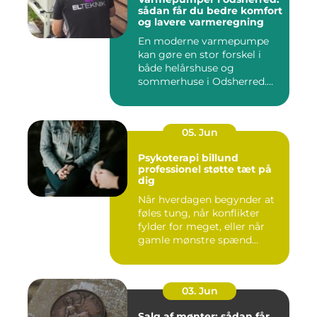
sådan får du bedre komfort
og lavere varmeregning
En moderne varmepumpe
kan gøre en stor forskel i
både helårshuse og
sommerhuse i Odsherred.
Mange væ...
05. Jun
Psykoterapi billund
professionel støtte tæt på
dig
Når hverdagen begynder at
føles tung, når konflikter
fylder for meget, eller når
gamle mønstre spænd...
03. Jun
Salg af mønter: sådan får