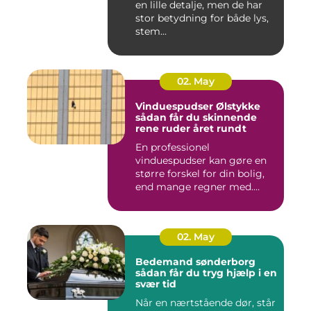
en lille detalje, men de har
stor betydning for både lys,
stem...
02. May
Vinduespudser Ølstykke
sådan får du skinnende
rene ruder året rundt
En professionel
vinduespudser kan gøre en
større forskel for din bolig,
end mange regner med.
Klare ...
02. May
Bedemand sønderborg
sådan får du tryg hjælp i en
svær tid
Når en nærtstående dør, står