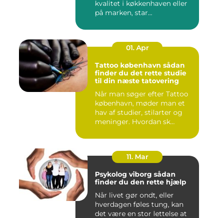
kvalitet i køkkenhaven eller
på marken, star...
01. Apr
Tattoo københavn sådan
finder du det rette studie
til din næste tatovering
Når man søger efter Tattoo
københavn, møder man et
hav af studier, stilarter og
meninger. Hvordan sk...
11. Mar
Psykolog viborg sådan
finder du den rette hjælp
Når livet gør ondt, eller
hverdagen føles tung, kan
det være en stor lettelse at