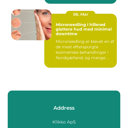
06. Mar
Microneedling i hillerød
glattere hud med minimal
downtime
Microneedling er blevet en af
de mest efterspurgte
kosmetiske behandlinger i
Nordsjælland, og mange ...
Address