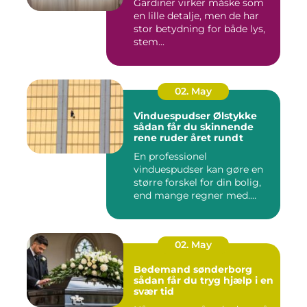
Gardiner virker måske som
en lille detalje, men de har
stor betydning for både lys,
stem...
02. May
Vinduespudser Ølstykke
sådan får du skinnende
rene ruder året rundt
En professionel
vinduespudser kan gøre en
større forskel for din bolig,
end mange regner med.
Klare ...
02. May
Bedemand sønderborg
sådan får du tryg hjælp i en
svær tid