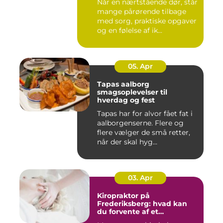
Når en nærtstående dør, står
mange pårørende tilbage
med sorg, praktiske opgaver
og en følelse af ik...
05. Apr
Tapas aalborg
smagsoplevelser til
hverdag og fest
Tapas har for alvor fået fat i
aalborgenserne. Flere og
flere vælger de små retter,
når der skal hyg...
03. Apr
Kiropraktor på
Frederiksberg: hvad kan
du forvente af et
professionelt forløb?