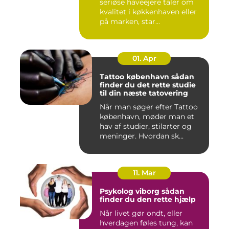
seriøse haveejere taler om
kvalitet i køkkenhaven eller
på marken, star...
01. Apr
Tattoo københavn sådan
finder du det rette studie
til din næste tatovering
Når man søger efter Tattoo
københavn, møder man et
hav af studier, stilarter og
meninger. Hvordan sk...
11. Mar
Psykolog viborg sådan
finder du den rette hjælp
Når livet gør ondt, eller
hverdagen føles tung, kan