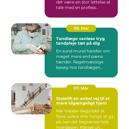
det være en stor lettelse at
tale med en profess...
09. Mar
Tandlæge vanløse tryg
tandpleje tæt på dig
En sund mund handler om
meget mere end pæne
tænder. Regelmæssige
besøg hos tandlægen
forebygger smer...
07. Mar
Stolelift en enkel vej til et
mere tilgængeligt hjem
Når trapper begynder at
føles usikre eller tunge at gå
på, kan det begrænse hele
hverdagen. Mange un...