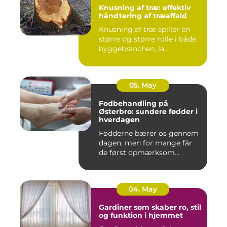
Knusning af træ: effektiv
håndtering af træaffald
Knusning af træ spiller en
større og større rolle i både
byggebranchen, la...
05. May
Fodbehandling på
Østerbro: sundere fødder i
hverdagen
Fødderne bærer os gennem
dagen, men for mange får
de først opmærksom...
04. May
Gardiner som skaber ro, stil
og funktion i hjemmet