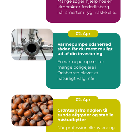
Mange søger hjælp hos en
kiropraktor frederiksberg,
når smerter i ryg, nakke elle...
02. Apr
Varmepumpe odsherred
sådan får du mest muligt
ud af din investering
En varmepumpe er for
mange boligejere i
Odsherred blevet et
naturligt valg, når
varmeregningen skal ...
02. Apr
Grøntsagsfrø nøglen til
sunde afgrøder og stabile
høstudbytter
Når professionelle avlere og