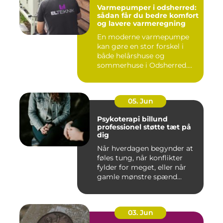
Varmepumper i odsherred:
sådan får du bedre komfort
og lavere varmeregning
En moderne varmepumpe
kan gøre en stor forskel i
både helårshuse og
sommerhuse i Odsherred.
Mange væ...
05. Jun
Psykoterapi billund
professionel støtte tæt på
dig
Når hverdagen begynder at
føles tung, når konflikter
fylder for meget, eller når
gamle mønstre spænd...
03. Jun