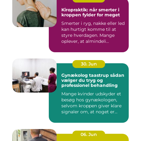
Kiropraktik: når smerter i
kroppen fylder for meget
Smerter i ryg, nakke eller led
kan hurtigt komme til at
styre hverdagen. Mange
oplever, at almindeli...
30. Jun
Gynækolog taastrup sådan
vælger du tryg og
professionel behandling
Mange kvinder udskyder et
besøg hos gynækologen,
selvom kroppen giver klare
signaler om, at noget er...
06. Jun