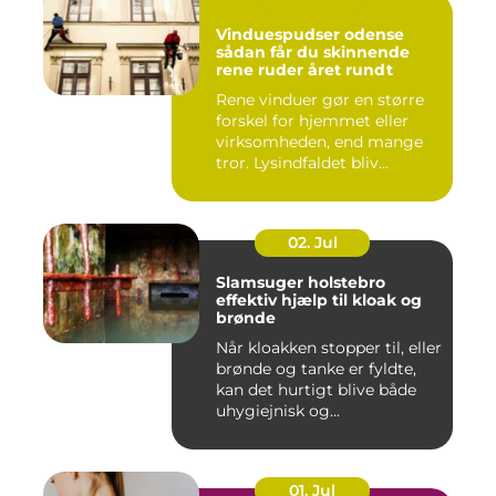
Vinduespudser odense
sådan får du skinnende
rene ruder året rundt
Rene vinduer gør en større
forskel for hjemmet eller
virksomheden, end mange
tror. Lysindfaldet bliv...
02. Jul
Slamsuger holstebro
effektiv hjælp til kloak og
brønde
Når kloakken stopper til, eller
brønde og tanke er fyldte,
kan det hurtigt blive både
uhygiejnisk og...
01. Jul