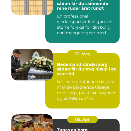
sådan får du skinnende
rene ruder året rundt
En professionel
vinduespudser kan gøre en
større forskel for din bolig,
end mange regner med.
Klare ...
02. May
Bedemand sønderborg
sådan får du tryg hjælp i en
svær tid
Når en nærtstående dør, står
mange pårørende tilbage
med sorg, praktiske opgaver
og en følelse af ik...
05. Apr
Tapas aalborg