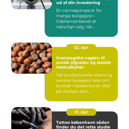
ud af din investering
En varmepumpe er for
mange boligejere i
Odsherred blevet et
naturligt valg, når
varmeregningen skal ...
02. Apr
Grøntsagsfrø nøglen til
sunde afgrøder og stabile
høstudbytter
Når professionelle avlere og
seriøse haveejere taler om
kvalitet i køkkenhaven eller
på marken, star...
01. Apr
Tattoo københavn sådan
finder du det rette studie