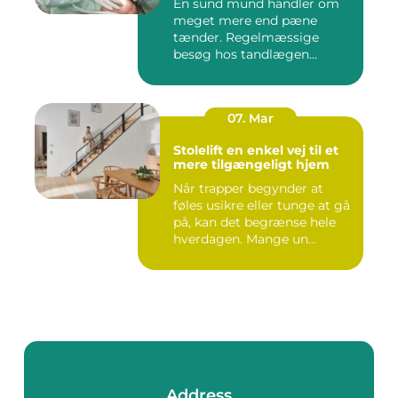
En sund mund handler om
meget mere end pæne
tænder. Regelmæssige
besøg hos tandlægen
forebygger smer...
07. Mar
Stolelift en enkel vej til et
mere tilgængeligt hjem
Når trapper begynder at
føles usikre eller tunge at gå
på, kan det begrænse hele
hverdagen. Mange un...
Address