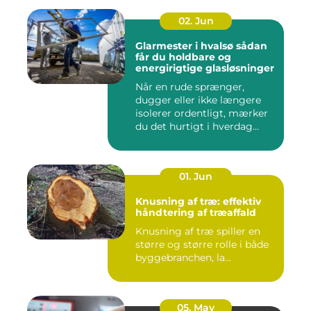
02. Jun
Glarmester i hvalsø sådan
får du holdbare og
energirigtige glasløsninger
Når en rude sprænger,
dugger eller ikke længere
isolerer ordentligt, mærker
du det hurtigt i hverdag...
01. Jun
Knusning af træ: effektiv
håndtering af træaffald
Knusning af træ spiller en
større og større rolle i både
byggebranchen, la...
05. May