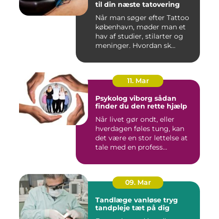
til din næste tatovering
Når man søger efter Tattoo
københavn, møder man et
hav af studier, stilarter og
meninger. Hvordan sk...
11. Mar
Psykolog viborg sådan
finder du den rette hjælp
Når livet gør ondt, eller
hverdagen føles tung, kan
det være en stor lettelse at
tale med en profess...
09. Mar
Tandlæge vanløse tryg
tandpleje tæt på dig