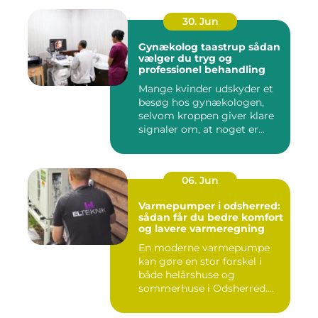
30. Jun
Gynækolog taastrup sådan
vælger du tryg og
professionel behandling
Mange kvinder udskyder et
besøg hos gynækologen,
selvom kroppen giver klare
signaler om, at noget er...
06. Jun
Varmepumper i odsherred:
sådan får du bedre komfort
og lavere varmeregning
En moderne varmepumpe
kan gøre en stor forskel i
både helårshuse og
sommerhuse i Odsherred.
Mange væ...