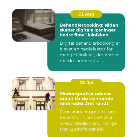
01. Aug
Behandlerbooking: sådan
skaber digitale løsninger
bedre flow i klinikken
Digital behandlerbooking er
blevet en nøglefaktor for
mange klinikker, der ønsker
mindre administrat...
05. Jul
Vinduespudser odense
sådan får du skinnende
rene ruder året rundt
Rene vinduer gør en større
forskel for hjemmet eller
virksomheden, end mange
tror. Lysindfaldet bliv...