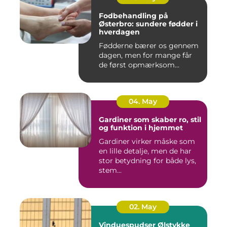
Fodbehandling på
Østerbro: sundere fødder i
hverdagen
Fødderne bærer os gennem
dagen, men for mange får
de først opmærksom...
04. May
Gardiner som skaber ro, stil
og funktion i hjemmet
Gardiner virker måske som
en lille detalje, men de har
stor betydning for både lys,
stem...
02. May
Vinduespudser Ølstykke