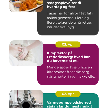
smagsoplevelser til
hverdag og fest
Tapas har for alvor fået fat i
aalborgenserne. Flere og
flere vælger de små retter,
når der skal hyg...
03. Apr
Kiropraktor på
Frederiksberg: hvad kan
du forvente af et
professionelt forløb?
Mange søger hjælp hos en
kiropraktor frederiksberg,
når smerter i ryg, nakke elle...
02. Apr
Varmepumpe odsherred
sådan får du mest muligt