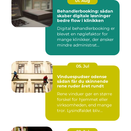
01. Aug
Behandlerbooking: sådan
skaber digitale løsninger
bedre flow i klinikken
Digital behandlerbooking er
blevet en nøglefaktor for
mange klinikker, der ønsker
mindre administrat...
05. Jul
Vinduespudser odense
sådan får du skinnende
rene ruder året rundt
Rene vinduer gør en større
forskel for hjemmet eller
virksomheden, end mange
tror. Lysindfaldet bliv...