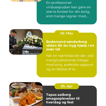
En professionel
vinduespudser kan gøre en
større forskel for din bolig,
end mange regner med.
Klare ...
02. May
Bedemand sønderborg
sådan får du tryg hjælp i en
svær tid
Når en nærtstående dør, står
mange pårørende tilbage
med sorg, praktiske opgaver
og en følelse af ik...
05. Apr
Tapas aalborg
smagsoplevelser til
hverdag og fest