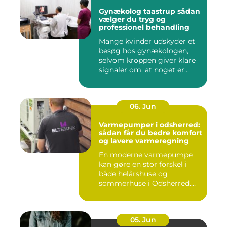
Gynækolog taastrup sådan
vælger du tryg og
professionel behandling
Mange kvinder udskyder et
besøg hos gynækologen,
selvom kroppen giver klare
signaler om, at noget er...
06. Jun
Varmepumper i odsherred:
sådan får du bedre komfort
og lavere varmeregning
En moderne varmepumpe
kan gøre en stor forskel i
både helårshuse og
sommerhuse i Odsherred.
Mange væ...
05. Jun