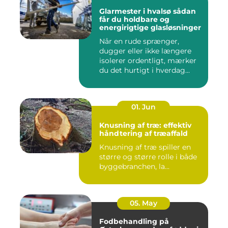
Glarmester i hvalsø sådan
får du holdbare og
energirigtige glasløsninger
Når en rude sprænger,
dugger eller ikke længere
isolerer ordentligt, mærker
du det hurtigt i hverdag...
01. Jun
Knusning af træ: effektiv
håndtering af træaffald
Knusning af træ spiller en
større og større rolle i både
byggebranchen, la...
05. May
Fodbehandling på