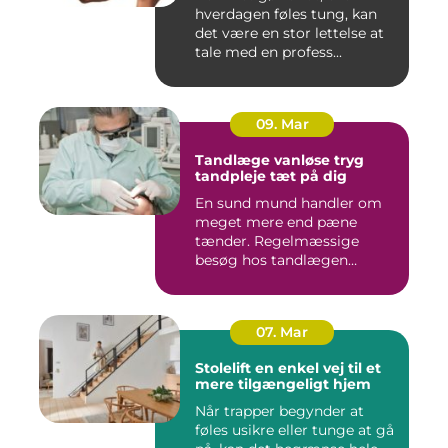
hverdagen føles tung, kan
det være en stor lettelse at
tale med en profess...
09. Mar
Tandlæge vanløse tryg
tandpleje tæt på dig
En sund mund handler om
meget mere end pæne
tænder. Regelmæssige
besøg hos tandlægen
forebygger smer...
07. Mar
Stolelift en enkel vej til et
mere tilgængeligt hjem
Når trapper begynder at
føles usikre eller tunge at gå