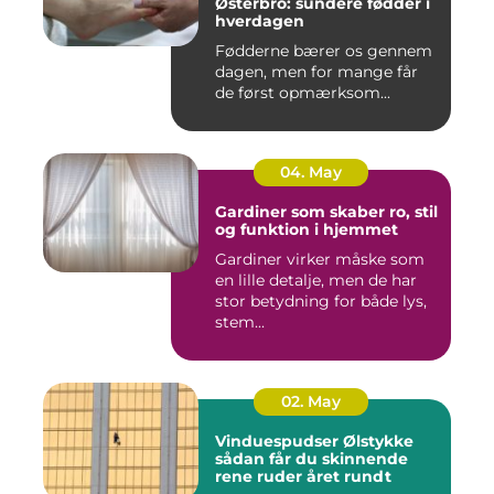
Østerbro: sundere fødder i
hverdagen
Fødderne bærer os gennem
dagen, men for mange får
de først opmærksom...
04. May
Gardiner som skaber ro, stil
og funktion i hjemmet
Gardiner virker måske som
en lille detalje, men de har
stor betydning for både lys,
stem...
02. May
Vinduespudser Ølstykke
sådan får du skinnende
rene ruder året rundt