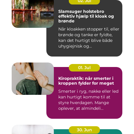
02. Jul
Slamsuger holstebro
effektiv hjælp til kloak og
brønde
Når kloakken stopper til, eller
brønde og tanke er fyldte,
kan det hurtigt blive både
uhygiejnisk og...
01. Jul
Kiropraktik: når smerter i
kroppen fylder for meget
Smerter i ryg, nakke eller led
kan hurtigt komme til at
styre hverdagen. Mange
oplever, at almindeli...
30. Jun