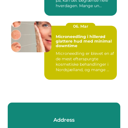
på, kan det begrænse hele
hverdagen. Mange un...
06. Mar
Microneedling i hillerød
glattere hud med minimal
downtime
Microneedling er blevet en af
de mest efterspurgte
kosmetiske behandlinger i
Nordsjælland, og mange ...
Address