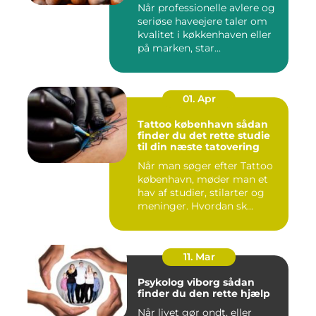
Når professionelle avlere og
seriøse haveejere taler om
kvalitet i køkkenhaven eller
på marken, star...
01. Apr
Tattoo københavn sådan
finder du det rette studie
til din næste tatovering
Når man søger efter Tattoo
københavn, møder man et
hav af studier, stilarter og
meninger. Hvordan sk...
11. Mar
Psykolog viborg sådan
finder du den rette hjælp
Når livet gør ondt, eller