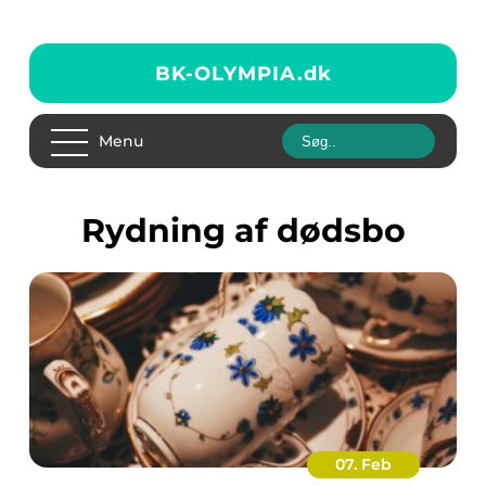
BK-OLYMPIA.
dk
Menu
rydning af dødsbo
07. Feb