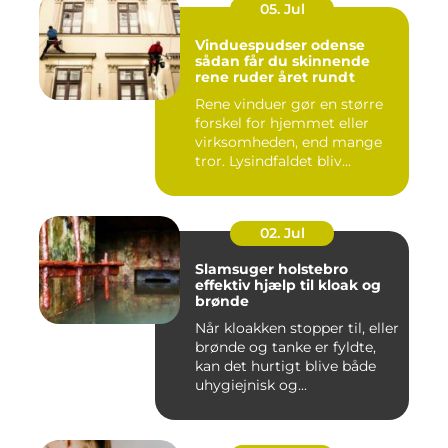
05. Jul
Vinduespudser odense
sådan får du skinnende
rene ruder året rundt
Rene vinduer gør en større
forskel for hjemmet eller
virksomheden, end mange
tror. Lysindfaldet bliv...
02. Jul
Slamsuger holstebro
effektiv hjælp til kloak og
brønde
Når kloakken stopper til, eller
brønde og tanke er fyldte,
kan det hurtigt blive både
uhygiejnisk og...