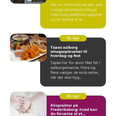
Når en nærtstående dør, står
mange pårørende tilbage
med sorg, praktiske opgaver
og en følelse af ik...
05. Apr
Tapas aalborg
smagsoplevelser til
hverdag og fest
Tapas har for alvor fået fat i
aalborgenserne. Flere og
flere vælger de små retter,
når der skal hyg...
03. Apr
Kiropraktor på
Frederiksberg: hvad kan
du forvente af et