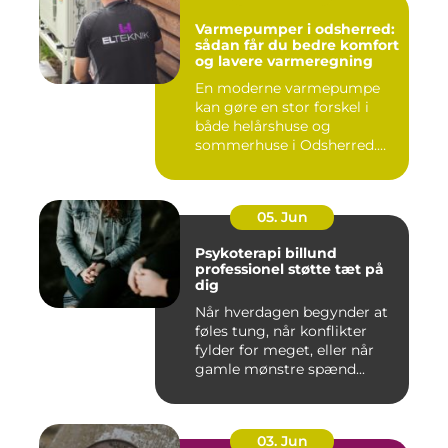
Varmepumper i odsherred:
sådan får du bedre komfort
og lavere varmeregning
En moderne varmepumpe
kan gøre en stor forskel i
både helårshuse og
sommerhuse i Odsherred.
Mange væ...
05. Jun
Psykoterapi billund
professionel støtte tæt på
dig
Når hverdagen begynder at
føles tung, når konflikter
fylder for meget, eller når
gamle mønstre spænd...
03. Jun