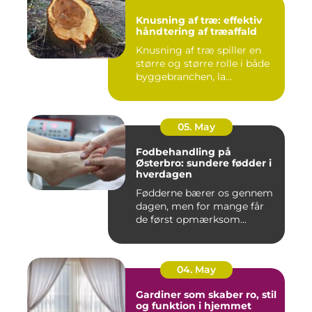
Knusning af træ: effektiv
håndtering af træaffald
Knusning af træ spiller en
større og større rolle i både
byggebranchen, la...
05. May
Fodbehandling på
Østerbro: sundere fødder i
hverdagen
Fødderne bærer os gennem
dagen, men for mange får
de først opmærksom...
04. May
Gardiner som skaber ro, stil
og funktion i hjemmet