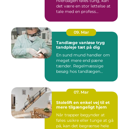
hverdagen føles tung, kan
det være en stor lettelse at
tale med en profess...
09. Mar
Tandlæge vanløse tryg
tandpleje tæt på dig
En sund mund handler om
meget mere end pæne
tænder. Regelmæssige
besøg hos tandlægen
forebygger smer...
07. Mar
Stolelift en enkel vej til et
mere tilgængeligt hjem
Når trapper begynder at
føles usikre eller tunge at gå
på, kan det begrænse hele