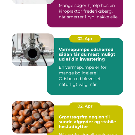
professionelt forløb?
Mange søger hjælp hos en
kiropraktor frederiksberg,
når smerter i ryg, nakke elle...
02. Apr
Varmepumpe odsherred
sådan får du mest muligt
ud af din investering
En varmepumpe er for
mange boligejere i
Odsherred blevet et
naturligt valg, når
varmeregningen skal ...
02. Apr
Grøntsagsfrø nøglen til
sunde afgrøder og stabile
høstudbytter
Når professionelle avlere og