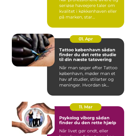
seriøse haveejere taler om
kvalitet i køkkenhaven eller
på marken, star...
01. Apr
Tattoo københavn sådan
finder du det rette studie
til din næste tatovering
Når man søger efter Tattoo
københavn, møder man et
hav af studier, stilarter og
meninger. Hvordan sk...
11. Mar
Psykolog viborg sådan
finder du den rette hjælp
Når livet gør ondt, eller