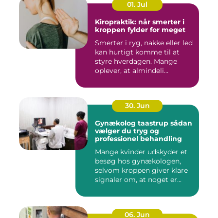
01. Jul
Kiropraktik: når smerter i
kroppen fylder for meget
Smerter i ryg, nakke eller led
kan hurtigt komme til at
styre hverdagen. Mange
oplever, at almindeli...
30. Jun
Gynækolog taastrup sådan
vælger du tryg og
professionel behandling
Mange kvinder udskyder et
besøg hos gynækologen,
selvom kroppen giver klare
signaler om, at noget er...
06. Jun