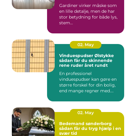
Gardiner virker måske som
en lille detalje, men de har
stor betydning for både lys,
stem...
02. May
Vinduespudser Ølstykke
sådan får du skinnende
rene ruder året rundt
En professionel
vinduespudser kan gøre en
større forskel for din bolig,
end mange regner med.
Klare ...
02. May
Bedemand sønderborg
sådan får du tryg hjælp i en
svær tid