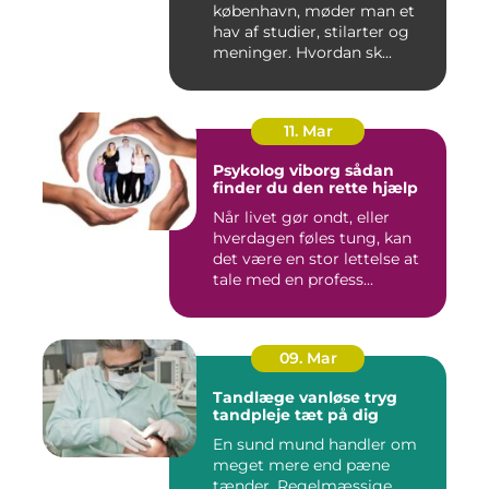
københavn, møder man et
hav af studier, stilarter og
meninger. Hvordan sk...
11. Mar
Psykolog viborg sådan
finder du den rette hjælp
Når livet gør ondt, eller
hverdagen føles tung, kan
det være en stor lettelse at
tale med en profess...
09. Mar
Tandlæge vanløse tryg
tandpleje tæt på dig
En sund mund handler om
meget mere end pæne
tænder. Regelmæssige