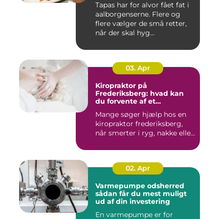
Tapas har for alvor fået fat i
aalborgenserne. Flere og
flere vælger de små retter,
når der skal hyg...
03. Apr
Kiropraktor på
Frederiksberg: hvad kan
du forvente af et
professionelt forløb?
Mange søger hjælp hos en
kiropraktor frederiksberg,
når smerter i ryg, nakke elle...
02. Apr
Varmepumpe odsherred
sådan får du mest muligt
ud af din investering
En varmepumpe er for