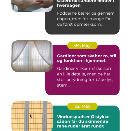
Østerbro: sundere fødder i
hverdagen
Fødderne bærer os gennem
dagen, men for mange får
de først opmærksom...
04. May
Gardiner som skaber ro, stil
og funktion i hjemmet
Gardiner virker måske som
en lille detalje, men de har
stor betydning for både lys,
stem...
02. May
Vinduespudser Ølstykke
sådan får du skinnende
rene ruder året rundt