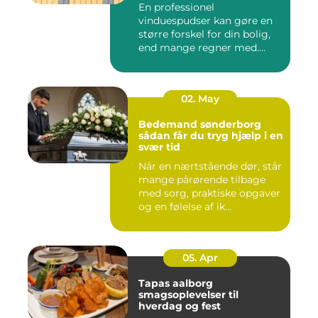
En professionel
vinduespudser kan gøre en
større forskel for din bolig,
end mange regner med.
Klare ...
02. May
Bedemand sønderborg
sådan får du tryg hjælp i en
svær tid
Når en nærtstående dør, står
mange pårørende tilbage
med sorg, praktiske opgaver
og en følelse af ik...
05. Apr
Tapas aalborg
smagsoplevelser til
hverdag og fest