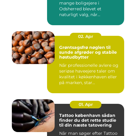
mange boligejere i
Odsherred blevet et
naturligt valg, når
varmeregningen skal ...
02. Apr
Grøntsagsfrø nøglen til
sunde afgrøder og stabile
høstudbytter
Når professionelle avlere og
seriøse haveejere taler om
kvalitet i køkkenhaven eller
på marken, star...
01. Apr
Tattoo københavn sådan
finder du det rette studie
til din næste tatovering
Når man søger efter Tattoo