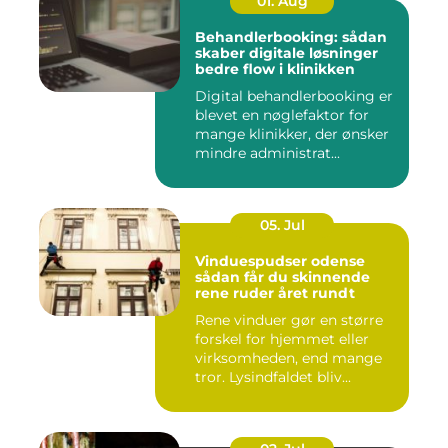
01. Aug
Behandlerbooking: sådan
skaber digitale løsninger
bedre flow i klinikken
Digital behandlerbooking er
blevet en nøglefaktor for
mange klinikker, der ønsker
mindre administrat...
05. Jul
Vinduespudser odense
sådan får du skinnende
rene ruder året rundt
Rene vinduer gør en større
forskel for hjemmet eller
virksomheden, end mange
tror. Lysindfaldet bliv...