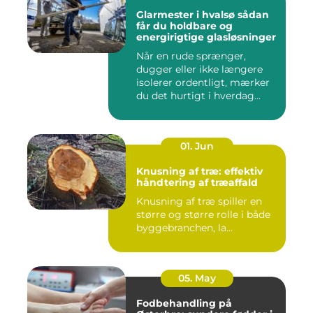
Glarmester i hvalsø sådan
får du holdbare og
energirigtige glasløsninger
Når en rude sprænger,
dugger eller ikke længere
isolerer ordentligt, mærker
du det hurtigt i hverdag...
01. Jun
Knusning af træ: effektiv
håndtering af træaffald
Knusning af træ spiller en
større og større rolle i både
byggebranchen, la...
05. May
Fodbehandling på