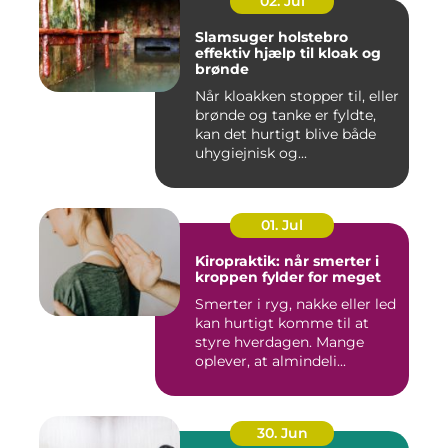
02. Jul
Slamsuger holstebro
effektiv hjælp til kloak og
brønde
Når kloakken stopper til, eller
brønde og tanke er fyldte,
kan det hurtigt blive både
uhygiejnisk og...
01. Jul
Kiropraktik: når smerter i
kroppen fylder for meget
Smerter i ryg, nakke eller led
kan hurtigt komme til at
styre hverdagen. Mange
oplever, at almindeli...
30. Jun