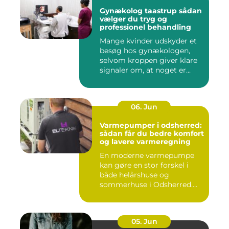
Gynækolog taastrup sådan
vælger du tryg og
professionel behandling
Mange kvinder udskyder et
besøg hos gynækologen,
selvom kroppen giver klare
signaler om, at noget er...
06. Jun
Varmepumper i odsherred:
sådan får du bedre komfort
og lavere varmeregning
En moderne varmepumpe
kan gøre en stor forskel i
både helårshuse og
sommerhuse i Odsherred.
Mange væ...
05. Jun