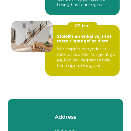
besøg hos tandlægen
forebygger smer...
07. Mar
Stolelift en enkel vej til et
mere tilgængeligt hjem
Når trapper begynder at
føles usikre eller tunge at gå
på, kan det begrænse hele
hverdagen. Mange un...
Address