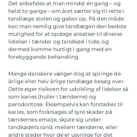
Det anbefales at man mindst én gang – og
helst to gange – om året sætter sig til rette i
tandlæge stolen og gaber op. På den måde
kan man nemlig give tandlægen den bedste
mulighed for at opdage ansatser til diverse
lidelser i tænder og tandkød i tide, og
dermed komme hurtigt i gang med en
forebyggende behandling.
Mange danskere vælger dog at springe de
årlige eller halv årlige tandlæge besøg over.
Dette øger risikoen for udvikling af lidelser så
som karies (huller i tænderne) og
parodontose. Eksempelvis kan forstadier til
karies, som forårsages af syre skader på
tændernes emalje, skjule sig under
tandkødets rand, mellem tænderne, eller
andre steder hvor de er usynlige for det