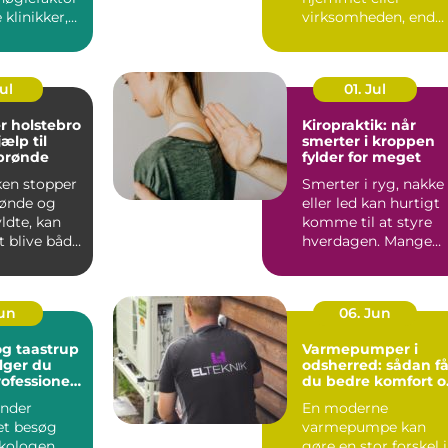
klinikker,
virksomheden, end
r mindre
mange tror.
...
Lysindfaldet bliv...
Jul
01. Jul
r holstebro
Kiropraktik: når
jælp til
smerter i kroppen
 brønde
fylder for meget
ken stopper
Smerter i ryg, nakke
brønde og
eller led kan hurtigt
yldte, kan
komme til at styre
t blive både
hverdagen. Mange
k og...
oplever, at almindeli..
Jun
06. Jun
g taastrup
Varmepumper i
lger du
odsherred: sådan få
rofessionel
du bedre komfort o
ng
lavere varmeregni
nder
En moderne
et besøg
varmepumpe kan
kologen,
gøre en stor forskel i