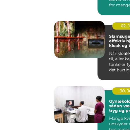
for mange 
der ønske
administrat
02. 
Slamsuge
effektiv h
kloak og
Når kloak
til, eller 
tanke er f
det hurtig
uhygiejnis
30. 
Gynækolo
sådan væ
tryg og p
behandli
Mange kvi
udskyder 
hos gynæ