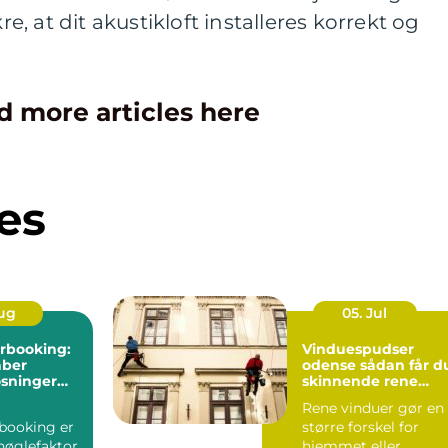
 at dit akustikloft installeres korrekt og
d more articles here
es
Aug
05. Jul
rbooking:
Vinduespudser
aber
odense sådan får du
øsninger
skinnende rene
w i
ruder året rundt
Rene vinduer gør en
booking er
større forskel for
nøglefaktor
hjemmet eller