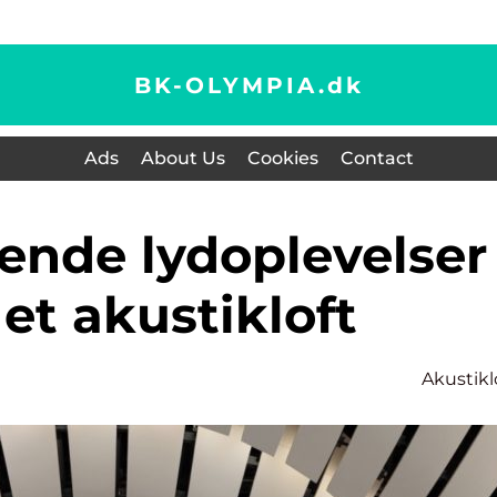
BK-OLYMPIA.
dk
Ads
About Us
Cookies
Contact
et akustikloft
Akustikl