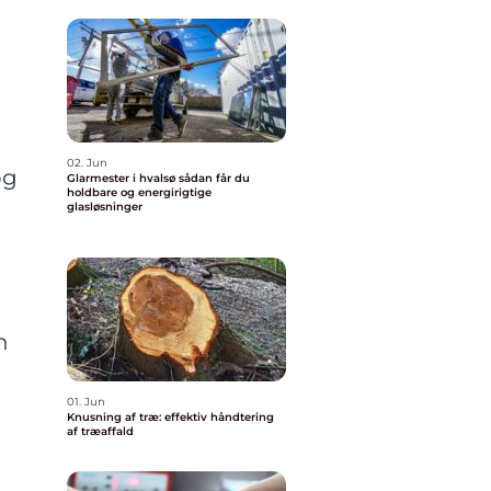
02. Jun
og
Glarmester i hvalsø sådan får du
holdbare og energirigtige
glasløsninger
n
01. Jun
Knusning af træ: effektiv håndtering
af træaffald