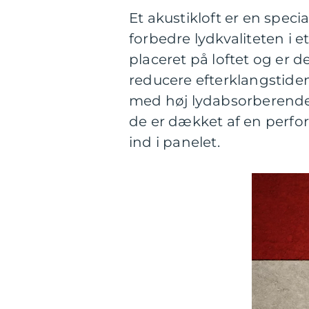
Et akustikloft er en speci
forbedre lydkvaliteten i e
placeret på loftet og er d
reducere efterklangstiden.
med høj lydabsorberende 
de er dækket af en perfore
ind i panelet.