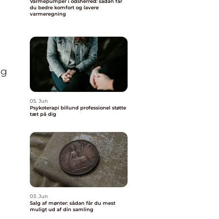
Varmepumper i odsherred: sådan får
du bedre komfort og lavere
varmeregning
og
05. Jun
Psykoterapi billund professionel støtte
tæt på dig
03. Jun
Salg af mønter: sådan får du mest
muligt ud af din samling