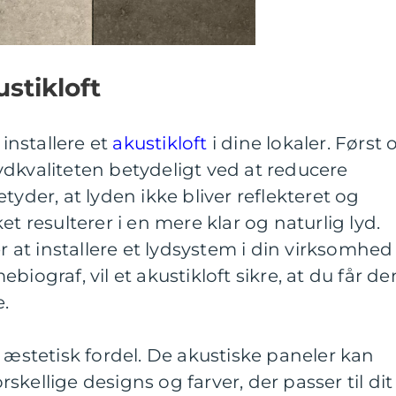
stikloft
 installere et
akustikloft
i dine lokaler. Først 
dkvaliteten betydeligt ved at reducere
tyder, at lyden ikke bliver reflekteret og
et resulterer i en mere klar og naturlig lyd.
at installere et lydsystem i din virksomhed
biograf, vil et akustikloft sikre, at du får de
.
n æstetisk fordel. De akustiske paneler kan
orskellige designs og farver, der passer til dit