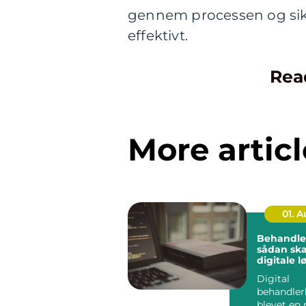
gennem processen og sikre,
effektivt.
Rea
More articl
01. 
Behandle
sådan sk
digitale l
bedre flo
Digital
klinikken
behandler
blevet en 