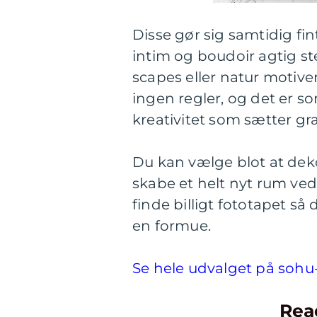
Disse gør sig samtidig fi
intim og boudoir agtig st
scapes eller natur motiver
ingen regler, og det er s
kreativitet som sætter gr
Du kan vælge blot at deko
skabe et helt nyt rum ve
finde billigt fototapet s
en formue.
Se hele udvalget på sohu
Rea