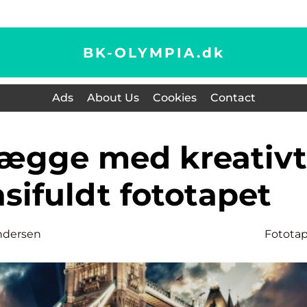
BK-OLYMPIA.
dk
Ads
About Us
Cookies
Contact
sifuldt fototapet
ndersen
Fotota