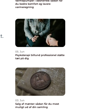
Varmepumper i odsherred: sådan får
du bedre komfort og lavere
varmeregning
t.
05. Jun
Psykoterapi billund professionel støtte
tæt på dig
03. Jun
Salg af mønter: sådan får du mest
muligt ud af din samling