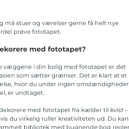
g må stuer og værelser gerne få helt nye
rdel prøve fototapet.
dekorere med fototapet?
e væggene i din bolig med fototapet er det
sien som sætter grænser. Det er klart at et
else, hvor du under ingen omstændigheder
el, er undtaget.
dekorere med fototapet fra kælder til kvist –
is du virkelig ruller kreativiteten ud. Du kan
 gammelt bibliotek med bugnende bog reole