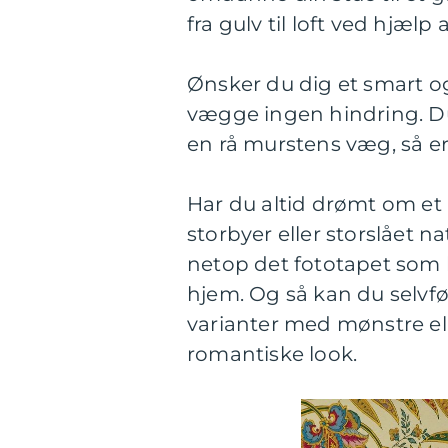
fra gulv til loft ved hjælp
Ønsker du dig et smart o
vægge ingen hindring. Du 
en rå murstens væg, så er
Har du altid drømt om e
storbyer eller storslået n
netop det fototapet som 
hjem. Og så kan du selvf
varianter med mønstre ell
romantiske look.