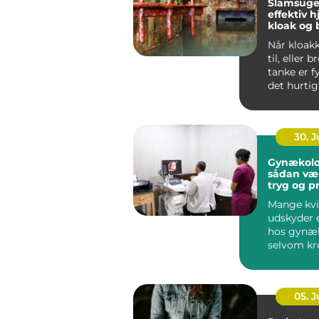
Slamsuge
effektiv h
kloak og
Når kloak
til, eller 
tanke er f
det hurtig
uhygiejnis
30. 
Gynækolo
sådan væ
tryg og p
behandli
Mange kvi
udskyder 
hos gynæ
selvom kr
klare sign
noget er...
05. 