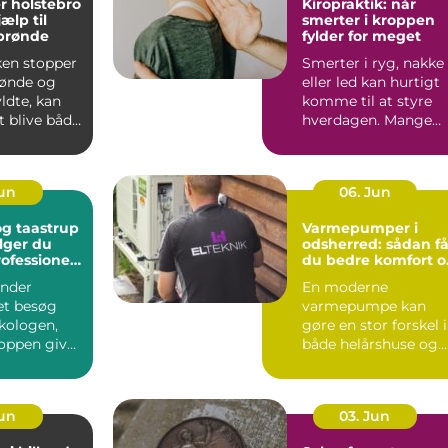
r holstebro
Kiropraktik: når
jælp til
smerter i kroppen
 brønde
fylder for meget
ken stopper
Smerter i ryg, nakke
brønde og
eller led kan hurtigt
yldte, kan
komme til at styre
t blive både
hverdagen. Mange
k og...
oplever, at almindeli..
Jun
06. Jun
g taastrup
Varmepumper i
lger du
odsherred: sådan få
rofessionel
du bedre komfort o
ng
lavere varmeregni
nder
En moderne
et besøg
varmepumpe kan
kologen,
gøre en stor forskel i
oppen giver
både helårshuse og
aler om, at
sommerhuse i
Odsherred. Mange
væ...
Jun
03. Jun