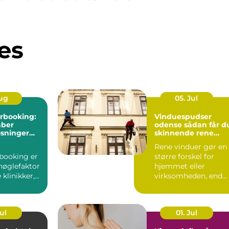
es
Aug
05. Jul
rbooking:
Vinduespudser
aber
odense sådan får du
øsninger
skinnende rene
w i
ruder året rundt
Rene vinduer gør en
booking er
større forskel for
nøglefaktor
hjemmet eller
klinikker,
virksomheden, end
r mindre
mange tror.
...
Lysindfaldet bliv...
Jul
01. Jul