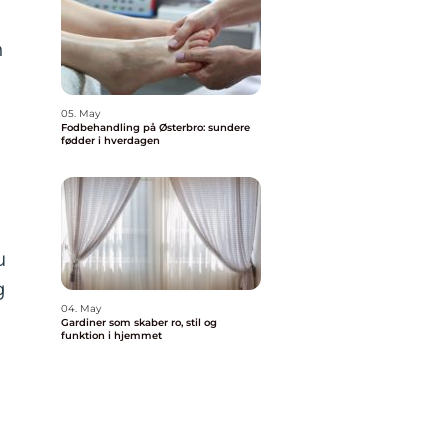
n
05. May
Fodbehandling på Østerbro: sundere
fødder i hverdagen
g
u
g
04. May
Gardiner som skaber ro, stil og
funktion i hjemmet