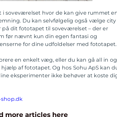
nt i soveværelset hvor de kan give rummet e
emning. Du kan selvfølgelig også vælge city
 på dit fototapet til soveværelset – der er
om før nævnt kun din egen fantasi og
ænserne for dine udfoldelser med fototapet.
rere en enkelt væg, eller du kan gå all in o
d hjælp af fototapet. Og hos Sohu ApS kan d
å dine eksperimenter ikke behøver at koste di
-shop.dk
d more articles here