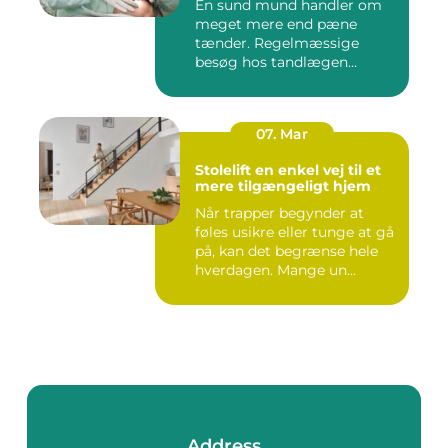
En sund mund handler om
meget mere end pæne
tænder. Regelmæssige
besøg hos tandlægen
forebygger smer...
07. Mar
Stolelift en enkel vej til et
mere tilgængeligt hjem
Når trapper begynder at
føles usikre eller tunge at gå
på, kan det begrænse hele
hverdagen. Mange un...
Address