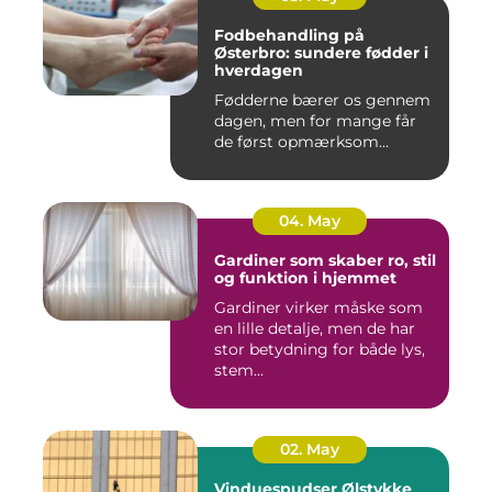
Fodbehandling på
Østerbro: sundere fødder i
hverdagen
Fødderne bærer os gennem
dagen, men for mange får
de først opmærksom...
04. May
Gardiner som skaber ro, stil
og funktion i hjemmet
Gardiner virker måske som
en lille detalje, men de har
stor betydning for både lys,
stem...
02. May
Vinduespudser Ølstykke