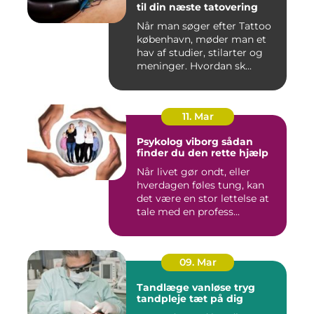
til din næste tatovering
Når man søger efter Tattoo
københavn, møder man et
hav af studier, stilarter og
meninger. Hvordan sk...
11. Mar
Psykolog viborg sådan
finder du den rette hjælp
Når livet gør ondt, eller
hverdagen føles tung, kan
det være en stor lettelse at
tale med en profess...
09. Mar
Tandlæge vanløse tryg
tandpleje tæt på dig