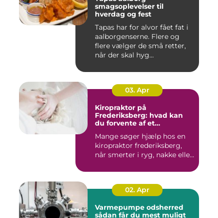
smagsoplevelser til
hverdag og fest
Tapas har for alvor fået fat i
aalborgenserne. Flere og
flere vælger de små retter,
når der skal hyg...
03. Apr
Kiropraktor på
Frederiksberg: hvad kan
du forvente af et
professionelt forløb?
Mange søger hjælp hos en
kiropraktor frederiksberg,
når smerter i ryg, nakke elle...
02. Apr
Varmepumpe odsherred
sådan får du mest muligt