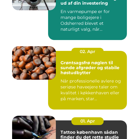
ud af din investering
En varmepumpe er for
mange boligejere i
Odsherred blevet et
naturligt valg, når
varmeregningen skal ...
02. Apr
Grøntsagsfrø nøglen til
sunde afgrøder og stabile
høstudbytter
Når professionelle avlere og
seriøse haveejere taler om
kvalitet i køkkenhaven eller
på marken, star...
01. Apr
Tattoo københavn sådan
finder du det rette studie