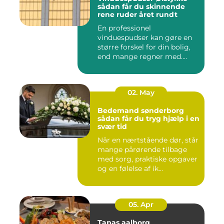
sådan får du skinnende
rene ruder året rundt
En professionel
vinduespudser kan gøre en
større forskel for din bolig,
end mange regner med.
Klare ...
02. May
Bedemand sønderborg
sådan får du tryg hjælp i en
svær tid
Når en nærtstående dør, står
mange pårørende tilbage
med sorg, praktiske opgaver
og en følelse af ik...
05. Apr
Tapas aalborg