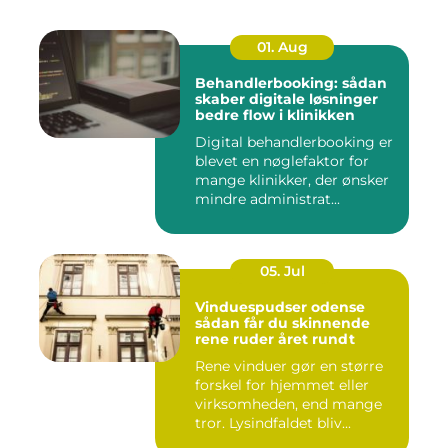
01. Aug
Behandlerbooking: sådan
skaber digitale løsninger
bedre flow i klinikken
Digital behandlerbooking er
blevet en nøglefaktor for
mange klinikker, der ønsker
mindre administrat...
05. Jul
Vinduespudser odense
sådan får du skinnende
rene ruder året rundt
Rene vinduer gør en større
forskel for hjemmet eller
virksomheden, end mange
tror. Lysindfaldet bliv...