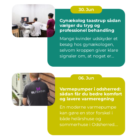
30. Jun
Gynækolog taastrup sådan
vælger du tryg og
professionel behandling
Mange kvinder udskyder et
besøg hos gynækologen,
selvom kroppen giver klare
signaler om, at noget er...
06. Jun
Varmepumper i odsherred:
sådan får du bedre komfort
og lavere varmeregning
En moderne varmepumpe
kan gøre en stor forskel i
både helårshuse og
sommerhuse i Odsherred.
Mange væ...