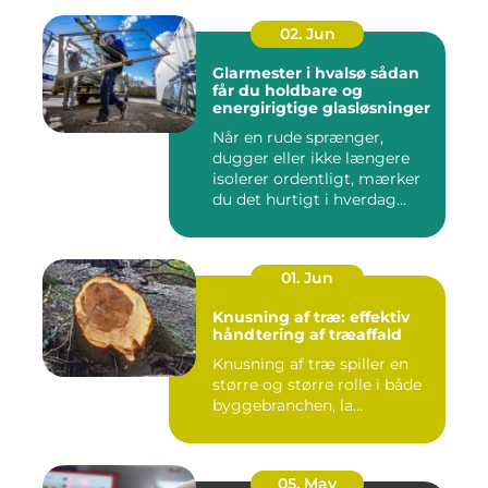
02. Jun
Glarmester i hvalsø sådan
får du holdbare og
energirigtige glasløsninger
Når en rude sprænger,
dugger eller ikke længere
isolerer ordentligt, mærker
du det hurtigt i hverdag...
01. Jun
Knusning af træ: effektiv
håndtering af træaffald
Knusning af træ spiller en
større og større rolle i både
byggebranchen, la...
05. May