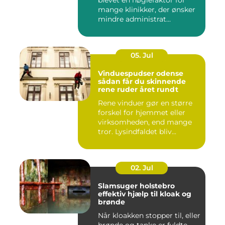
mange klinikker, der ønsker
mindre administrat...
05. Jul
Vinduespudser odense
sådan får du skinnende
rene ruder året rundt
Rene vinduer gør en større
forskel for hjemmet eller
virksomheden, end mange
tror. Lysindfaldet bliv...
02. Jul
Slamsuger holstebro
effektiv hjælp til kloak og
brønde
Når kloakken stopper til, eller
brønde og tanke er fyldte,