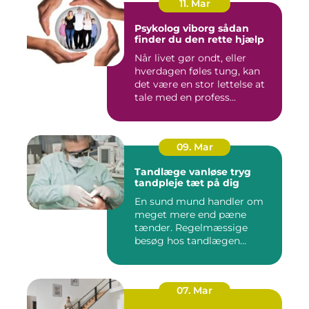
11. Mar
Psykolog viborg sådan
finder du den rette hjælp
Når livet gør ondt, eller
hverdagen føles tung, kan
det være en stor lettelse at
tale med en profess...
09. Mar
Tandlæge vanløse tryg
tandpleje tæt på dig
En sund mund handler om
meget mere end pæne
tænder. Regelmæssige
besøg hos tandlægen
forebygger smer...
07. Mar