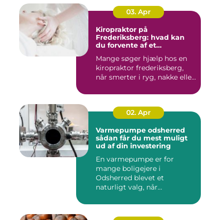
03. Apr
Kiropraktor på
Frederiksberg: hvad kan
du forvente af et
professionelt forløb?
Mange søger hjælp hos en
kiropraktor frederiksberg,
når smerter i ryg, nakke elle...
02. Apr
Varmepumpe odsherred
sådan får du mest muligt
ud af din investering
En varmepumpe er for
mange boligejere i
Odsherred blevet et
naturligt valg, når
varmeregningen skal ...