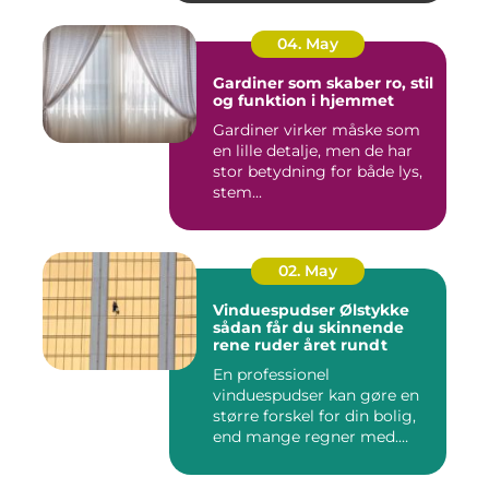
04. May
Gardiner som skaber ro, stil
og funktion i hjemmet
Gardiner virker måske som
en lille detalje, men de har
stor betydning for både lys,
stem...
02. May
Vinduespudser Ølstykke
sådan får du skinnende
rene ruder året rundt
En professionel
vinduespudser kan gøre en
større forskel for din bolig,
end mange regner med.
Klare ...