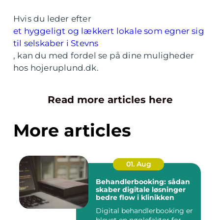
Hvis du leder efter
et hyggeligt og lækkert lokale som egner sig
til selskaber i Stevns
, kan du med fordel se på dine muligheder
hos hojeruplund.dk.
Read more articles here
More articles
01. Aug
Behandlerbooking: sådan
skaber digitale løsninger
bedre flow i klinikken
Digital behandlerbooking er
blevet en nøglefaktor for