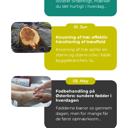
isolerer ordentligt, mærker
du det hurtigt i hverdag...
01. Jun
Knusning af træ: effektiv
håndtering af træaffald
Knusning af træ spiller en
større og større rolle i både
byggebranchen, la...
05. May
Fodbehandling på
Østerbro: sundere fødder i
hverdagen
Fødderne bærer os gennem
dagen, men for mange får
de først opmærksom...