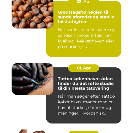
02. Apr
Grøntsagsfrø nøglen til
sunde afgrøder og stabile
høstudbytter
Når professionelle avlere og
seriøse haveejere taler om
kvalitet i køkkenhaven eller
på marken, star...
01. Apr
Tattoo københavn sådan
finder du det rette studie
til din næste tatovering
Når man søger efter Tattoo
københavn, møder man et
hav af studier, stilarter og
meninger. Hvordan sk...