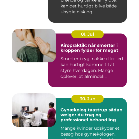
kan det hurtigt blive både
uhygiejnisk og...
01. Jul
Kiropraktik: når smerter i
kroppen fylder for meget
Smerter i ryg, nakke eller led
kan hurtigt komme til at
styre hverdagen. Mange
oplever, at almindeli...
30. Jun
Gynækolog taastrup sådan
vælger du tryg og
professionel behandling
Mange kvinder udskyder et
besøg hos gynækologen,