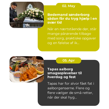
02. May
Bedemand sønderborg
sådan får du tryg hjælp i en
svær tid
Når en nærtstående dør, står
mange pårørende tilbage
med sorg, praktiske opgaver
og en følelse af ik...
05. Apr
Tapas aalborg
smagsoplevelser til
hverdag og fest
Tapas har for alvor fået fat i
aalborgenserne. Flere og
flere vælger de små retter,
når der skal hyg...