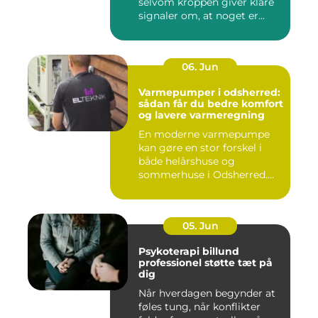
selvom kroppen giver klare
signaler om, at noget er...
06. Jun
Varmepumper i odsherred:
sådan får du bedre komfort
og lavere varmeregning
En moderne varmepumpe
kan gøre en stor forskel i
både helårshuse og
sommerhuse i Odsherred.
Mange væ...
05. Jun
Psykoterapi billund
professionel støtte tæt på
dig
Når hverdagen begynder at
føles tung, når konflikter