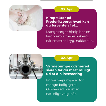
03. Apr
Kiropraktor på
Frederiksberg: hvad kan
du forvente af et
professionelt forløb?
Mange søger hjælp hos en
kiropraktor frederiksberg,
når smerter i ryg, nakke elle...
02. Apr
Varmepumpe odsherred
sådan får du mest muligt
ud af din investering
En varmepumpe er for
mange boligejere i
Odsherred blevet et
naturligt valg, når
varmeregningen skal ...