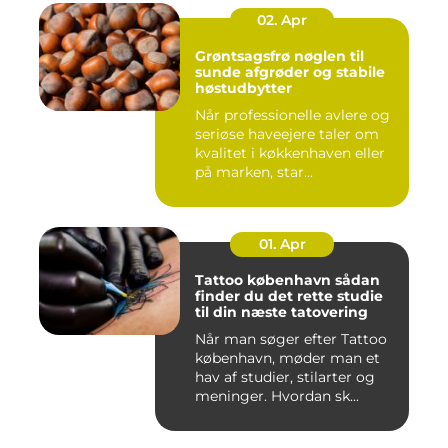
02. Apr
Grøntsagsfrø nøglen til
sunde afgrøder og stabile
høstudbytter
Når professionelle avlere og
seriøse haveejere taler om
kvalitet i køkkenhaven eller
på marken, star...
01. Apr
Tattoo københavn sådan
finder du det rette studie
til din næste tatovering
Når man søger efter Tattoo
københavn, møder man et
hav af studier, stilarter og
meninger. Hvordan sk...