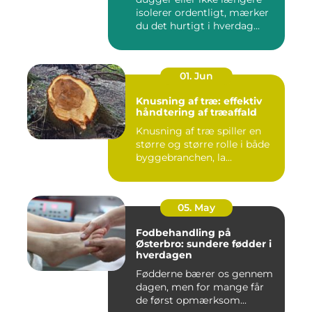
isolerer ordentligt, mærker
du det hurtigt i hverdag...
01. Jun
Knusning af træ: effektiv
håndtering af træaffald
Knusning af træ spiller en
større og større rolle i både
byggebranchen, la...
05. May
Fodbehandling på
Østerbro: sundere fødder i
hverdagen
Fødderne bærer os gennem
dagen, men for mange får
de først opmærksom...