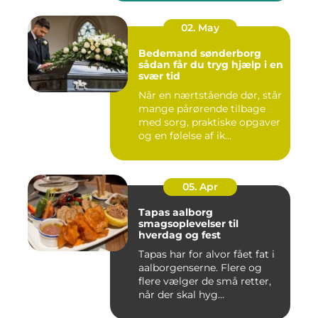
02. May
Bedemand sønderborg
sådan får du tryg hjælp i en
svær tid
Når en nærtstående dør, står
mange pårørende tilbage
med sorg, praktiske opgaver
og en følelse af ik...
05. Apr
Tapas aalborg
smagsoplevelser til
hverdag og fest
Tapas har for alvor fået fat i
aalborgenserne. Flere og
flere vælger de små retter,
når der skal hyg...