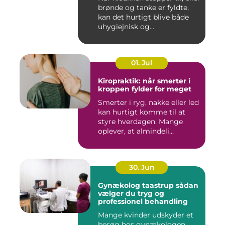
brønde og tanke er fyldte,
kan det hurtigt blive både
uhygiejnisk og...
01. Jul
Kiropraktik: når smerter i
kroppen fylder for meget
Smerter i ryg, nakke eller led
kan hurtigt komme til at
styre hverdagen. Mange
oplever, at almindeli...
30. Jun
Gynækolog taastrup sådan
vælger du tryg og
professionel behandling
Mange kvinder udskyder et
besøg hos gynækologen,