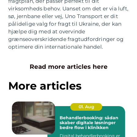
fragtplan, der passer perfekt til dit
virksomheds behov. Uanset om det er via luft,
sø, jernbane eller vej, Uno Transport er dit
pålidelige valg for fragt til Ukraine, der kan
hjælpe dig med at overvinde
grænseoverskridende fragtudfordringer og
optimere din internationale handel.
Read more articles here
More articles
01. Aug
Behandlerbooking: sådan
skaber digitale løsninger
bedre flow i klinikken
Digital behandlerbooking er