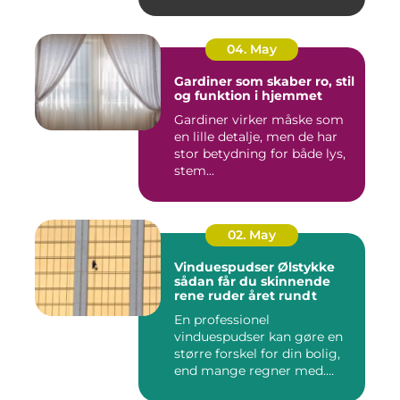
04. May
Gardiner som skaber ro, stil
og funktion i hjemmet
Gardiner virker måske som
en lille detalje, men de har
stor betydning for både lys,
stem...
02. May
Vinduespudser Ølstykke
sådan får du skinnende
rene ruder året rundt
En professionel
vinduespudser kan gøre en
større forskel for din bolig,
end mange regner med.
Klare ...