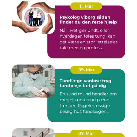
11. Mar
Psykolog viborg sådan
finder du den rette hjælp
Når livet gør ondt, eller
hverdagen føles tung, kan
det være en stor lettelse at
tale med en profess...
09. Mar
Tandlæge vanløse tryg
tandpleje tæt på dig
En sund mund handler om
meget mere end pæne
tænder. Regelmæssige
besøg hos tandlægen
forebygger smer...
07. Mar