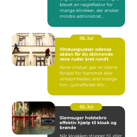
blevet en nøglefaktor for
mange klinikker, der ønsker
mindre administrat...
05. Jul
Vinduespudser odense
sådan får du skinnende
rene ruder året rundt
Rene vinduer gør en større
forskel for hjemmet eller
virksomheden, end mange
tror. Lysindfaldet bliv...
02. Jul
Slamsuger holstebro
effektiv hjælp til kloak og
brønde
Når kloakken stopper til, eller