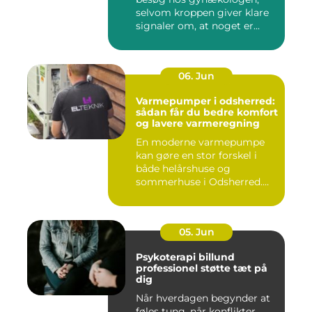
selvom kroppen giver klare
signaler om, at noget er...
06. Jun
Varmepumper i odsherred:
sådan får du bedre komfort
og lavere varmeregning
En moderne varmepumpe
kan gøre en stor forskel i
både helårshuse og
sommerhuse i Odsherred.
Mange væ...
05. Jun
Psykoterapi billund
professionel støtte tæt på
dig
Når hverdagen begynder at
føles tung, når konflikter