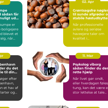
Apr
02. Apr
mpe
Grøntsagsfrø nøglen
år
til sunde afgrøder 
muligt ud
stabile høstudbytte
estering
pumpe er
Når professionelle
 boligejere
avlere og seriøse
d blevet et
haveejere taler om
valg, når
kvalitet i
ingen skal
køkkenhaven eller p
marken, star...
Apr
11. Mar
øbenhavn
Psykolog viborg
der du det
sådan finder du de
ie til din
rette hjælp
overing
øger efter
Når livet gør ondt,
benhavn,
eller hverdagen føles
 et hav af
tung, kan det være 
ilarter og
stor lettelse at tale
 Hvordan
med en profess...