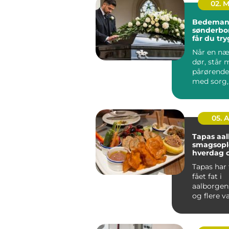
02. 
Bedema
sønderborg s
får du try
svær tid
Når en næ
dør, står
pårørende
med sorg,
opgaver og
af ik...
05. 
Tapas aa
smagsople
hverdag o
Tapas har 
fået fat i
aalborgens
og flere v
små retter
skal hyg...