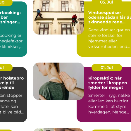
Aug
05. Jul
rbooking:
Vinduespudser
aber
odense sådan får du
øsninger
skinnende rene
w i
ruder året rundt
Rene vinduer gør en
booking er
større forskel for
nøglefaktor
hjemmet eller
klinikker,
virksomheden, end
r mindre
mange tror.
...
Lysindfaldet bliv...
Jul
01. Jul
r holstebro
Kiropraktik: når
jælp til
smerter i kroppen
 brønde
fylder for meget
ken stopper
Smerter i ryg, nakke
brønde og
eller led kan hurtigt
yldte, kan
komme til at styre
t blive både
hverdagen. Mange
k og...
oplever, at almindeli..