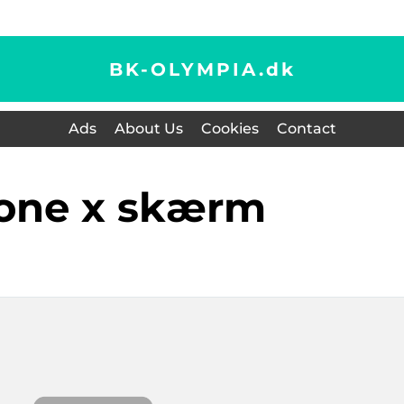
BK-OLYMPIA.
dk
Ads
About Us
Cookies
Contact
hone x skærm