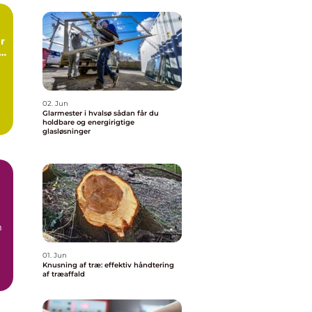
r
g
ng
02. Jun
Glarmester i hvalsø sådan får du
holdbare og energirigtige
glasløsninger
m
01. Jun
Knusning af træ: effektiv håndtering
af træaffald