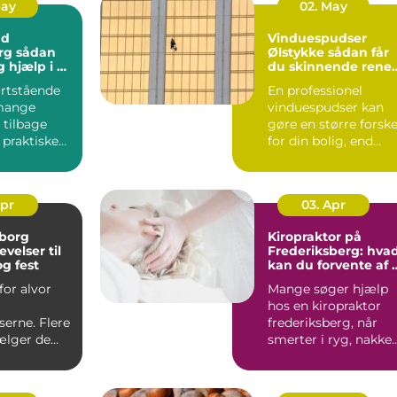
May
02. May
nd
Vinduespudser
ådan
Ølstykke sådan får
g hjælp i en
du skinnende rene
ruder året rundt
rtstående
En professionel
 mange
vinduespudser kan
 tilbage
gøre en større forske
 praktiske
for din bolig, end
 en følelse
mange regner med.
Klare ...
Apr
03. Apr
lborg
Kiropraktor på
velser til
Frederiksberg: hva
g fest
kan du forvente af 
professionelt forløb
for alvor
Mange søger hjælp
hos en kiropraktor
erne. Flere
frederiksberg, når
ælger de
smerter i ryg, nakke
, når der
elle...