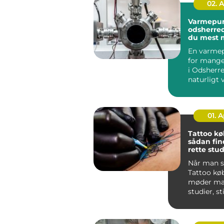
02. 
Varmepu
odsherred sådan f
du mest 
af din inv
En varme
for mange
i Odsherre
naturligt 
varmeregn
...
01. 
Tattoo k
sådan fin
rette stud
næste tat
Når man s
Tattoo kø
møder man
studier, st
meninger.
sk...