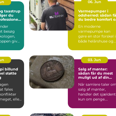
Jun
06. Jun
g taastrup
Varmepumper i
lger du
odsherred: sådan få
rofessionel
du bedre komfort o
ng
lavere varmeregni
nder
En moderne
et besøg
varmepumpe kan
kologen,
gøre en stor forskel i
oppen giver
både helårshuse og
aler om, at
sommerhuse i
Odsherred. Mange
væ...
Jun
03. Jun
pi billund
Salg af mønter:
el støtte
sådan får du mest
g
muligt ud af din
samling
agen
Når samlere taler o
t føles
salg af mønter,
konflikter
handler det sjældent
 meget, eller
kun om penge.
 mønstre
Mønter rummer
historie, hånd...