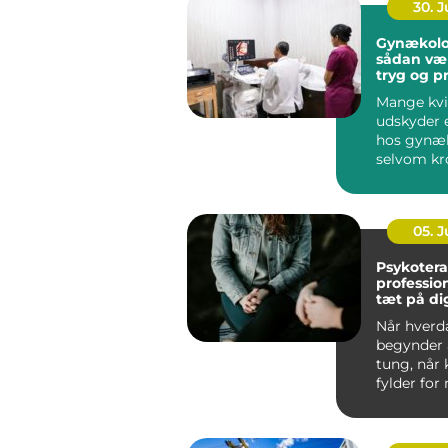
30. 
Gynækolo
sådan væ
tryg og p
behandli
Mange kvi
udskyder 
hos gynæ
selvom kr
klare sign
noget er...
05. 
Psykotera
profession
tæt på di
Når hverd
begynder a
tung, når 
fylder for
når gamle
spænd...