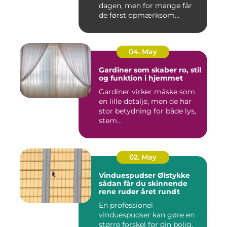
dagen, men for mange får
de først opmærksom...
04. May
Gardiner som skaber ro, stil
og funktion i hjemmet
Gardiner virker måske som
en lille detalje, men de har
stor betydning for både lys,
stem...
02. May
Vinduespudser Ølstykke
sådan får du skinnende
rene ruder året rundt
En professionel
vinduespudser kan gøre en
større forskel for din bolig,