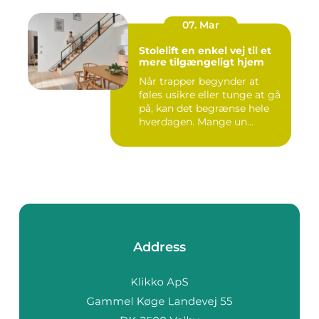
07. Mar
Stolelift en enkel vej til et
mere tilgængeligt hjem
Når trapper begynder at
føles usikre eller tunge at gå
på, kan det begrænse hele
hverdagen. Mange un...
Address