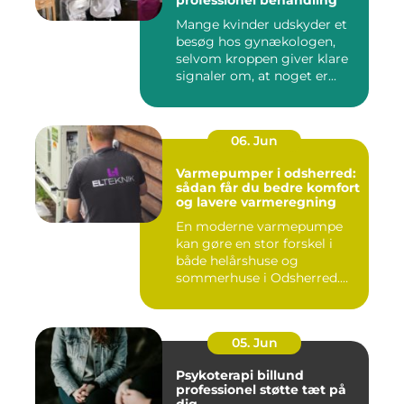
professionel behandling
Mange kvinder udskyder et
besøg hos gynækologen,
selvom kroppen giver klare
signaler om, at noget er...
06. Jun
Varmepumper i odsherred:
sådan får du bedre komfort
og lavere varmeregning
En moderne varmepumpe
kan gøre en stor forskel i
både helårshuse og
sommerhuse i Odsherred.
Mange væ...
05. Jun
Psykoterapi billund
professionel støtte tæt på