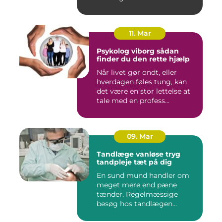
11. Mar
Psykolog viborg sådan
finder du den rette hjælp
Når livet gør ondt, eller
hverdagen føles tung, kan
det være en stor lettelse at
tale med en profess...
09. Mar
Tandlæge vanløse tryg
tandpleje tæt på dig
En sund mund handler om
meget mere end pæne
tænder. Regelmæssige
besøg hos tandlægen
forebygger smer...