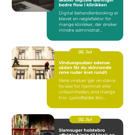
skaber digitale løsninger
bedre flow i klinikken
Digital behandlerbooking er
blevet en nøglefaktor for
mange klinikker, der ønsker
mindre administrat...
05. Jul
Vinduespudser odense
sådan får du skinnende
rene ruder året rundt
Rene vinduer gør en større
forskel for hjemmet eller
virksomheden, end mange
tror. Lysindfaldet bliv...
02. Jul
Slamsuger holstebro