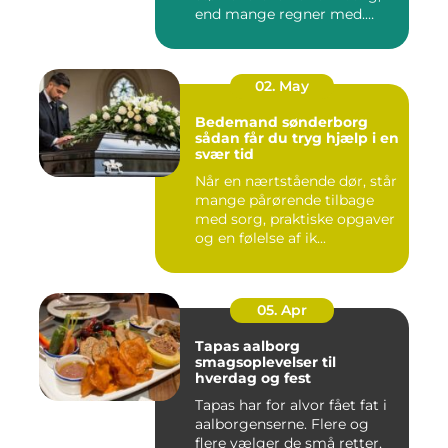
end mange regner med.
Klare ...
02. May
Bedemand sønderborg
sådan får du tryg hjælp i en
svær tid
Når en nærtstående dør, står
mange pårørende tilbage
med sorg, praktiske opgaver
og en følelse af ik...
05. Apr
Tapas aalborg
smagsoplevelser til
hverdag og fest
Tapas har for alvor fået fat i
aalborgenserne. Flere og
flere vælger de små retter,