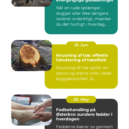
energirigtige glasløsninger
Når en rude sprænger,
dugger eller ikke længere
isolerer ordentligt, mærker
du det hurtigt i hverdag...
01. Jun
Knusning af træ: effektiv
håndtering af træaffald
Knusning af træ spiller en
større og større rolle i både
byggebranchen, la...
05. May
Fodbehandling på
Østerbro: sundere fødder i
hverdagen
Fødderne bærer os gennem