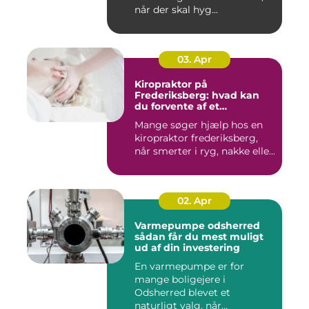
når der skal hyg...
03. Apr
Kiropraktor på
Frederiksberg: hvad kan
du forvente af et
professionelt forløb?
Mange søger hjælp hos en
kiropraktor frederiksberg,
når smerter i ryg, nakke elle...
02. Apr
Varmepumpe odsherred
sådan får du mest muligt
ud af din investering
En varmepumpe er for
mange boligejere i
Odsherred blevet et
naturligt valg, når