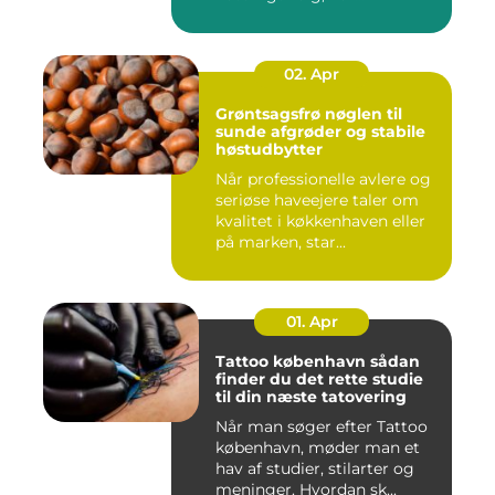
varmeregningen skal ...
02. Apr
Grøntsagsfrø nøglen til
sunde afgrøder og stabile
høstudbytter
Når professionelle avlere og
seriøse haveejere taler om
kvalitet i køkkenhaven eller
på marken, star...
01. Apr
Tattoo københavn sådan
finder du det rette studie
til din næste tatovering
Når man søger efter Tattoo
københavn, møder man et
hav af studier, stilarter og
meninger. Hvordan sk...