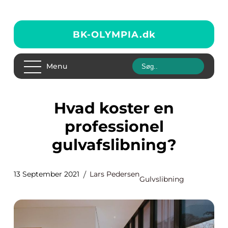
BK-OLYMPIA.
dk
Menu
Hvad koster en
professionel
gulvafslibning?
13 September 2021
Lars Pedersen
Gulvslibning