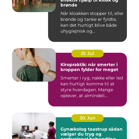
effektiv hjælp til kloak og
brønde
Når kloakken stopper til, eller
brønde og tanke er fyldte,
kan det hurtigt blive både
uhygiejnisk og...
01. Jul
Kiropraktik: når smerter i
kroppen fylder for meget
Smerter i ryg, nakke eller led
kan hurtigt komme til at
styre hverdagen. Mange
oplever, at almindeli...
30. Jun
Gynækolog taastrup sådan
vælger du tryg og