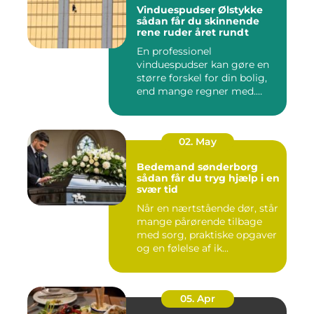
Vinduespudser Ølstykke
sådan får du skinnende
rene ruder året rundt
En professionel
vinduespudser kan gøre en
større forskel for din bolig,
end mange regner med.
Klare ...
02. May
Bedemand sønderborg
sådan får du tryg hjælp i en
svær tid
Når en nærtstående dør, står
mange pårørende tilbage
med sorg, praktiske opgaver
og en følelse af ik...
05. Apr