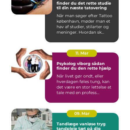
finder du det rette studie
til din næste tatovering
Når man søger efter Tattoo
københavn, møder man et
hav af studier, stilarter og
meninger. Hvordan sk...
11. Mar
Psykolog viborg sådan
finder du den rette hjælp
Når livet gør ondt, eller
hverdagen føles tung, kan
det være en stor lettelse at
tale med en profess...
09. Mar
Tandlæge vanløse tryg
tandpleje tæt på dig