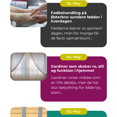
05. May
Fodbehandling på
Østerbro: sundere fødder i
hverdagen
Fødderne bærer os gennem
dagen, men for mange får
de først opmærksom...
04. May
Gardiner som skaber ro, stil
og funktion i hjemmet
Gardiner virker måske som
en lille detalje, men de har
stor betydning for både lys,
stem...
02. May