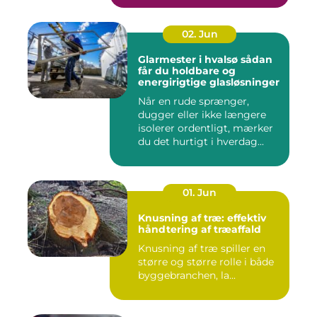
02. Jun
Glarmester i hvalsø sådan
får du holdbare og
energirigtige glasløsninger
Når en rude sprænger,
dugger eller ikke længere
isolerer ordentligt, mærker
du det hurtigt i hverdag...
01. Jun
Knusning af træ: effektiv
håndtering af træaffald
Knusning af træ spiller en
større og større rolle i både
byggebranchen, la...