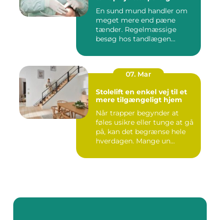
En sund mund handler om
meget mere end pæne
tænder. Regelmæssige
besøg hos tandlægen
forebygger smer...
07. Mar
Stolelift en enkel vej til et
mere tilgængeligt hjem
Når trapper begynder at
føles usikre eller tunge at gå
på, kan det begrænse hele
hverdagen. Mange un...