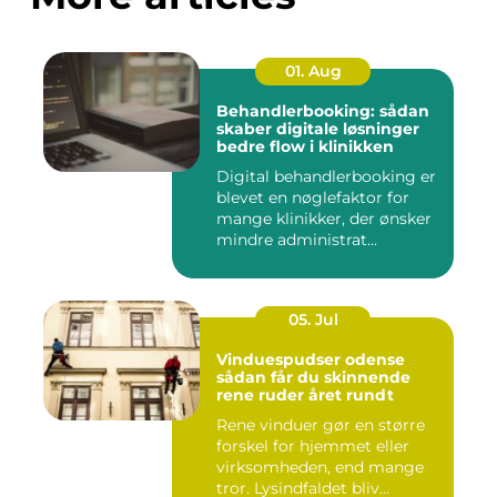
01. Aug
Behandlerbooking: sådan
skaber digitale løsninger
bedre flow i klinikken
Digital behandlerbooking er
blevet en nøglefaktor for
mange klinikker, der ønsker
mindre administrat...
05. Jul
Vinduespudser odense
sådan får du skinnende
rene ruder året rundt
Rene vinduer gør en større
forskel for hjemmet eller
virksomheden, end mange
tror. Lysindfaldet bliv...