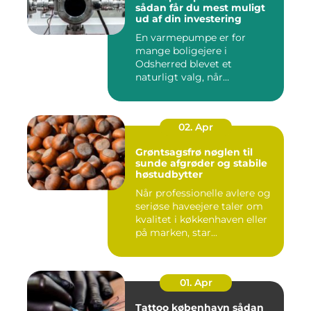
sådan får du mest muligt
ud af din investering
En varmepumpe er for
mange boligejere i
Odsherred blevet et
naturligt valg, når
varmeregningen skal ...
02. Apr
Grøntsagsfrø nøglen til
sunde afgrøder og stabile
høstudbytter
Når professionelle avlere og
seriøse haveejere taler om
kvalitet i køkkenhaven eller
på marken, star...
01. Apr
Tattoo københavn sådan