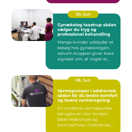
30. Jun
Gynækolog taastrup sådan
vælger du tryg og
professionel behandling
Mange kvinder udskyder et
besøg hos gynækologen,
selvom kroppen giver klare
signaler om, at noget er...
06. Jun
Varmepumper i odsherred:
sådan får du bedre komfort
og lavere varmeregning
En moderne varmepumpe
kan gøre en stor forskel i
både helårshuse og
sommerhuse i Odsherred.
Mange væ...