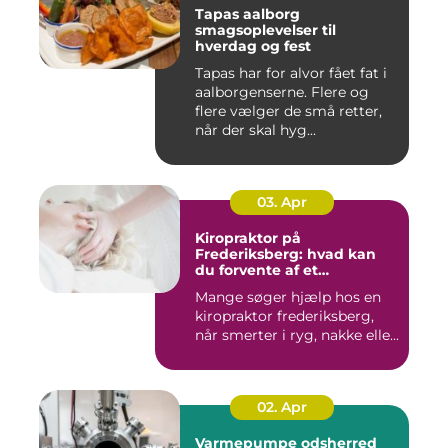
Tapas aalborg
smagsoplevelser til
hverdag og fest
Tapas har for alvor fået fat i
aalborgenserne. Flere og
flere vælger de små retter,
når der skal hyg...
03. Apr
Kiropraktor på
Frederiksberg: hvad kan
du forvente af et
professionelt forløb?
Mange søger hjælp hos en
kiropraktor frederiksberg,
når smerter i ryg, nakke elle...
02. Apr
Varmepumpe odsherred