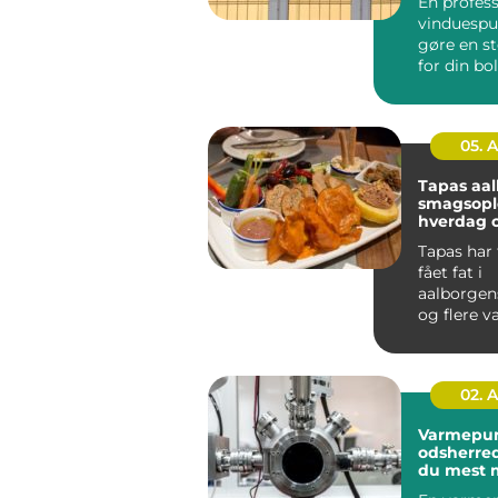
En profess
vinduespu
gøre en st
for din bo
mange re
Klare ...
05. 
Tapas aa
smagsople
hverdag o
Tapas har 
fået fat i
aalborgens
og flere v
små retter
skal hyg...
02. 
Varmepu
odsherred sådan f
du mest 
af din inv