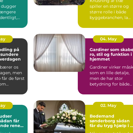
de
Knusning af træ
nger
 dugger
spiller en større og
 længere
større rolle i både
dentligt,
byggebranchen, la...
u det
verdag...
May
04. May
dling på
Gardiner som skabe
 sundere
ro, stil og funktion i
hverdagen
hjemmet
bærer os
Gardiner virker mås
agen, men
som en lille detalje,
får de først
men de har stor
m...
betydning for både
lys, stem...
May
02. May
udser
Bedemand
sønderborg sådan
ende rene
får du tryg hjælp i 
t rundt
svær tid