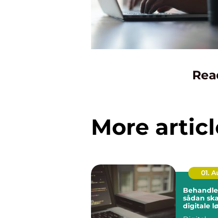
Rea
More articl
01. 
Behandle
sådan sk
digitale l
bedre flo