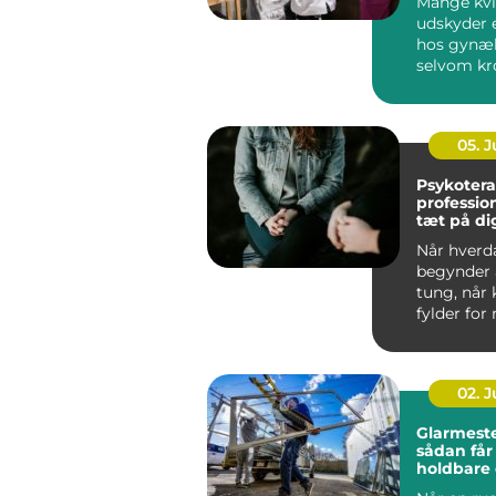
Mange kvi
udskyder 
hos gynæ
selvom kr
klare sign
noget er...
05. 
Psykotera
profession
tæt på di
Når hverd
begynder a
tung, når 
fylder for
når gamle
spænd...
02. 
Glarmeste
sådan får
holdbare
energirig