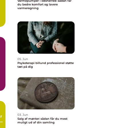
Varmepumper i odsherred: sådan får
du bedre komfort og lavere
varmeregning
05. Jun
Psykoterapi billund professionel støtte
tæt på dig
.
03. Jun
r
Salg af mønter: sådan får du mest
g
muligt ud af din samling
ng