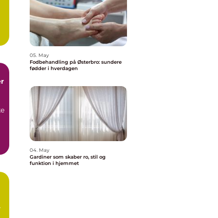
05. May
Fodbehandling på Østerbro: sundere
fødder i hverdagen
r
ke
04. May
Gardiner som skaber ro, stil og
funktion i hjemmet
en