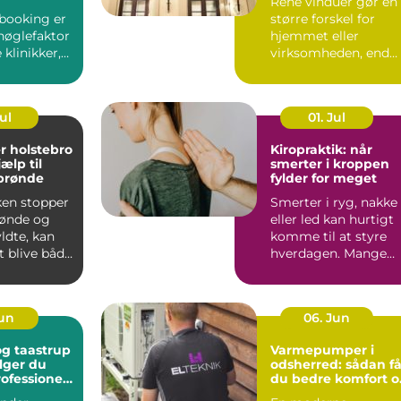
Rene vinduer gør en
booking er
større forskel for
nøglefaktor
hjemmet eller
klinikker,
virksomheden, end
r mindre
mange tror.
...
Lysindfaldet bliv...
Jul
01. Jul
r holstebro
Kiropraktik: når
jælp til
smerter i kroppen
 brønde
fylder for meget
ken stopper
Smerter i ryg, nakke
brønde og
eller led kan hurtigt
yldte, kan
komme til at styre
t blive både
hverdagen. Mange
k og...
oplever, at almindeli..
Jun
06. Jun
g taastrup
Varmepumper i
lger du
odsherred: sådan få
rofessionel
du bedre komfort o
ng
lavere varmeregni