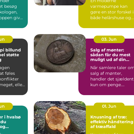
nder
En moderne
et besøg
varmepumpe kan
kologen,
gøre en stor forskel i
oppen giver
både helårshuse og
aler om, at
sommerhuse i
Odsherred. Mange
væ...
Jun
03. Jun
pi billund
Salg af mønter:
el støtte
sådan får du mest
g
muligt ud af din
samling
agen
Når samlere taler o
t føles
salg af mønter,
konflikter
handler det sjældent
 meget, eller
kun om penge.
 mønstre
Mønter rummer
historie, hånd...
Jun
01. Jun
r i hvalsø
Knusning af træ:
 du
effektiv håndtering
 og
af træaffald
tige