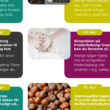
ionel
Når en nærtstående
dser kan
dør, står mange
ørre forskel
pårørende tilbage
lig, end
med sorg, praktiske
gner med.
opgaver og en følels
af ik...
Apr
03. Apr
lborg
Kiropraktor på
velser til
Frederiksberg: hva
g fest
kan du forvente af 
professionelt forløb
for alvor
Mange søger hjælp
hos en kiropraktor
erne. Flere
frederiksberg, når
ælger de
smerter i ryg, nakke
, når der
elle...
Apr
02. Apr
mpe
Grøntsagsfrø nøglen
år
til sunde afgrøder 
muligt ud
stabile høstudbytte
estering