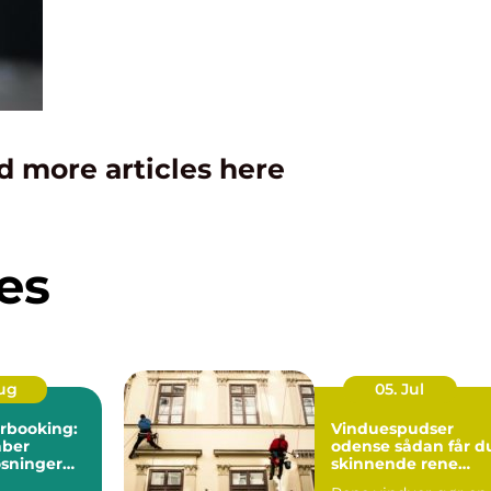
d more articles here
es
Aug
05. Jul
rbooking:
Vinduespudser
aber
odense sådan får du
øsninger
skinnende rene
w i
ruder året rundt