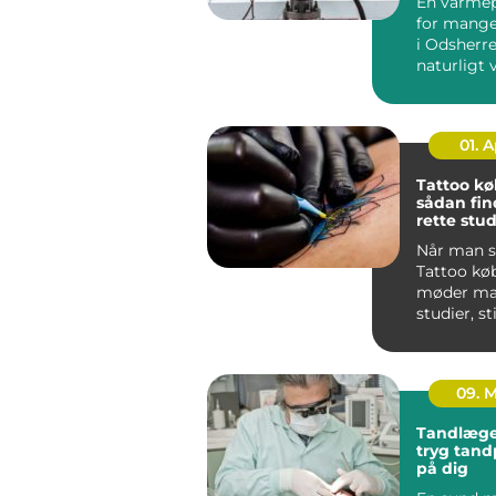
En varme
for mange
i Odsherre
naturligt 
varmeregn
...
01. 
Tattoo k
sådan fin
rette stud
næste tat
Når man s
Tattoo kø
møder man
studier, st
meninger.
sk...
09. 
Tandlæge
tryg tand
på dig