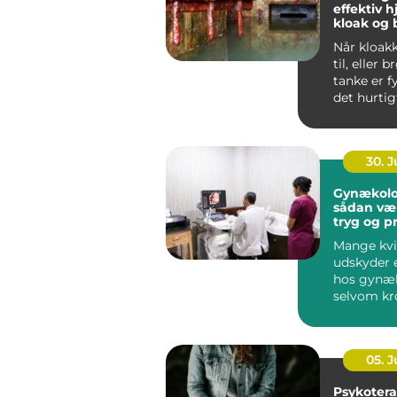
effektiv h
kloak og
Når kloak
til, eller 
tanke er f
det hurtig
uhygiejnis
30. 
Gynækolo
sådan væ
tryg og p
behandli
Mange kvi
udskyder 
hos gynæ
selvom kr
klare sign
noget er...
05. 
Psykotera