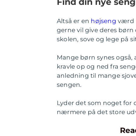
Find din nye seng 
Altså er en
højseng
værd a
gerne vil give deres børn
skolen, sove og lege på si
Mange børn synes også, at
kravle op og ned fra seng
anledning til mange sjove
sengen.
Lyder det som noget for di
nærmere på det store udv
Rea