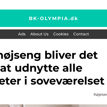
BK-OLYMPIA.
dk
Ads
About Us
Cookies
Contact
at udnytte alle
ter i soveværelset
Køjes