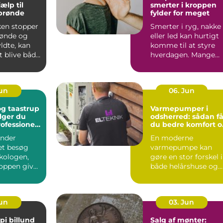
jælp til
smerter i kroppen
 brønde
fylder for meget
ken stopper
Smerter i ryg, nakke
brønde og
eller led kan hurtigt
yldte, kan
komme til at styre
t blive både
hverdagen. Mange
k og...
oplever, at almindeli..
Jun
06. Jun
g taastrup
Varmepumper i
lger du
odsherred: sådan få
rofessionel
du bedre komfort o
ng
lavere varmeregni
nder
En moderne
et besøg
varmepumpe kan
kologen,
gøre en stor forskel i
oppen giver
både helårshuse og
aler om, at
sommerhuse i
Odsherred. Mange
væ...
Jun
03. Jun
pi billund
Salg af mønter: