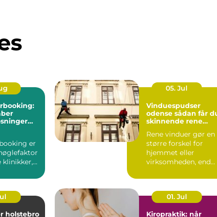
es
Aug
05. Jul
rbooking:
Vinduespudser
aber
odense sådan får du
øsninger
skinnende rene
w i
ruder året rundt
Rene vinduer gør en
booking er
større forskel for
nøglefaktor
hjemmet eller
klinikker,
virksomheden, end
r mindre
mange tror.
...
Lysindfaldet bliv...
Jul
01. Jul
r holstebro
Kiropraktik: når