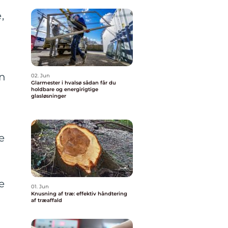
,
un
02. Jun
Glarmester i hvalsø sådan får du
holdbare og energirigtige
glasløsninger
e
e
01. Jun
Knusning af træ: effektiv håndtering
af træaffald