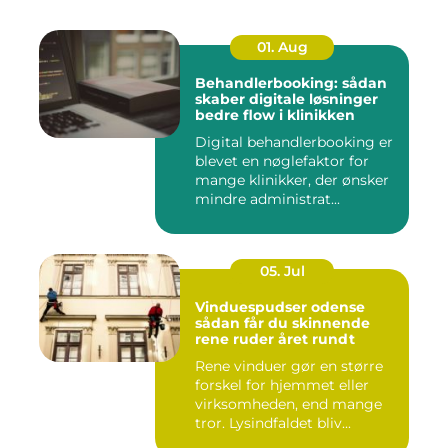
01. Aug
Behandlerbooking: sådan
skaber digitale løsninger
bedre flow i klinikken
Digital behandlerbooking er
blevet en nøglefaktor for
mange klinikker, der ønsker
mindre administrat...
05. Jul
Vinduespudser odense
sådan får du skinnende
rene ruder året rundt
Rene vinduer gør en større
forskel for hjemmet eller
virksomheden, end mange
tror. Lysindfaldet bliv...