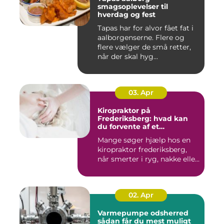
smagsoplevelser til
hverdag og fest
Tapas har for alvor fået fat i
aalborgenserne. Flere og
flere vælger de små retter,
når der skal hyg...
03. Apr
Kiropraktor på
Frederiksberg: hvad kan
du forvente af et
professionelt forløb?
Mange søger hjælp hos en
kiropraktor frederiksberg,
når smerter i ryg, nakke elle...
02. Apr
Varmepumpe odsherred
sådan får du mest muligt