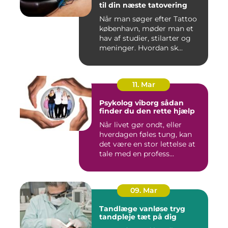
til din næste tatovering
Når man søger efter Tattoo
københavn, møder man et
hav af studier, stilarter og
meninger. Hvordan sk...
11. Mar
Psykolog viborg sådan
finder du den rette hjælp
Når livet gør ondt, eller
hverdagen føles tung, kan
det være en stor lettelse at
tale med en profess...
09. Mar
Tandlæge vanløse tryg
tandpleje tæt på dig