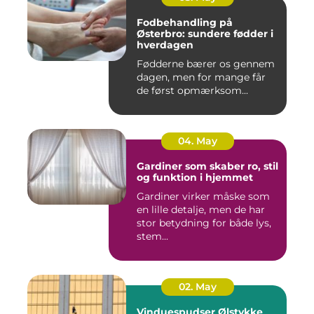
Fodbehandling på
Østerbro: sundere fødder i
hverdagen
Fødderne bærer os gennem
dagen, men for mange får
de først opmærksom...
04. May
Gardiner som skaber ro, stil
og funktion i hjemmet
Gardiner virker måske som
en lille detalje, men de har
stor betydning for både lys,
stem...
02. May
Vinduespudser Ølstykke