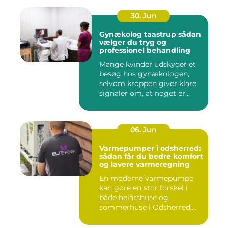
30. Jun
Gynækolog taastrup sådan
vælger du tryg og
professionel behandling
Mange kvinder udskyder et
besøg hos gynækologen,
selvom kroppen giver klare
signaler om, at noget er...
06. Jun
Varmepumper i odsherred:
sådan får du bedre komfort
og lavere varmeregning
En moderne varmepumpe
kan gøre en stor forskel i
både helårshuse og
sommerhuse i Odsherred.
Mange væ...