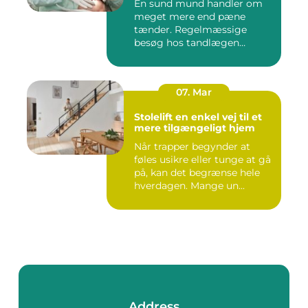
En sund mund handler om
meget mere end pæne
tænder. Regelmæssige
besøg hos tandlægen
forebygger smer...
07. Mar
Stolelift en enkel vej til et
mere tilgængeligt hjem
Når trapper begynder at
føles usikre eller tunge at gå
på, kan det begrænse hele
hverdagen. Mange un...
Address