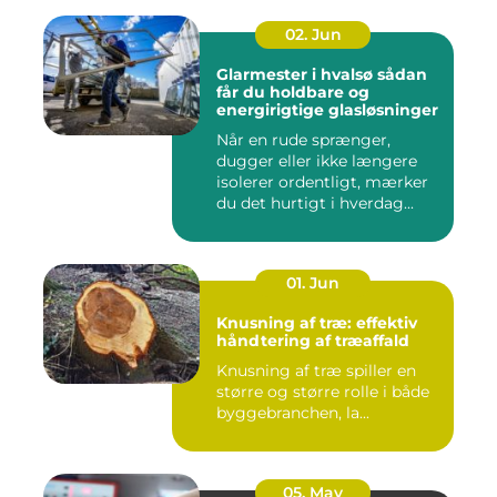
02. Jun
Glarmester i hvalsø sådan
får du holdbare og
energirigtige glasløsninger
Når en rude sprænger,
dugger eller ikke længere
isolerer ordentligt, mærker
du det hurtigt i hverdag...
01. Jun
Knusning af træ: effektiv
håndtering af træaffald
Knusning af træ spiller en
større og større rolle i både
byggebranchen, la...
05. May