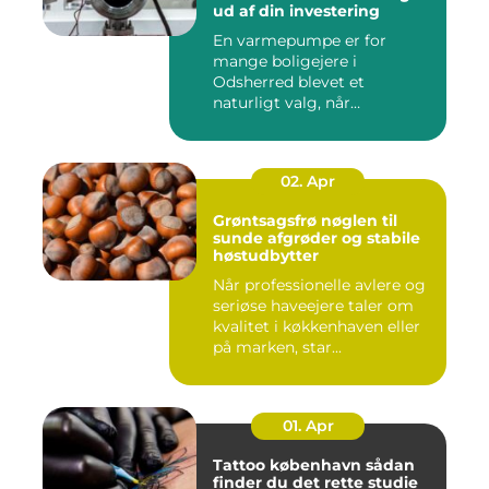
ud af din investering
En varmepumpe er for
mange boligejere i
Odsherred blevet et
naturligt valg, når
varmeregningen skal ...
02. Apr
Grøntsagsfrø nøglen til
sunde afgrøder og stabile
høstudbytter
Når professionelle avlere og
seriøse haveejere taler om
kvalitet i køkkenhaven eller
på marken, star...
01. Apr
Tattoo københavn sådan
finder du det rette studie