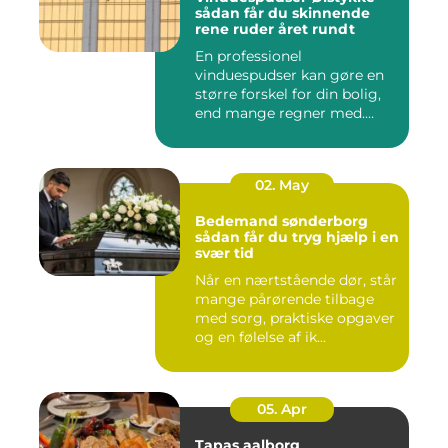
sådan får du skinnende
rene ruder året rundt
En professionel
vinduespudser kan gøre en
større forskel for din bolig,
end mange regner med.
Klare ...
02. May
Bedemand sønderborg
sådan får du tryg hjælp i en
svær tid
Når en nærtstående dør, står
mange pårørende tilbage
med sorg, praktiske opgaver
og en følelse af ik...
05. Apr
Tapas aalborg