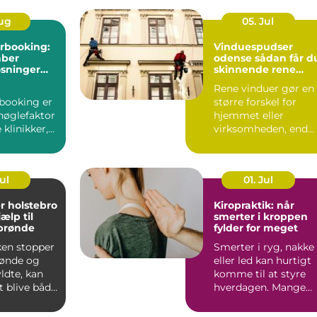
Aug
05. Jul
rbooking:
Vinduespudser
aber
odense sådan får du
øsninger
skinnende rene
w i
ruder året rundt
Rene vinduer gør en
booking er
større forskel for
nøglefaktor
hjemmet eller
klinikker,
virksomheden, end
r mindre
mange tror.
...
Lysindfaldet bliv...
Jul
01. Jul
r holstebro
Kiropraktik: når
jælp til
smerter i kroppen
 brønde
fylder for meget
ken stopper
Smerter i ryg, nakke
brønde og
eller led kan hurtigt
yldte, kan
komme til at styre
t blive både
hverdagen. Mange
k og...
oplever, at almindeli..