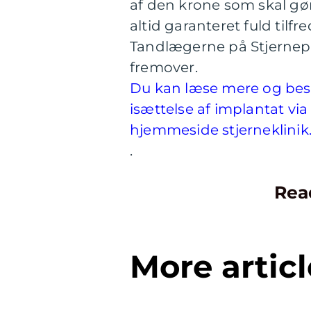
af den krone som skal gør
altid garanteret fuld til
Tandlægerne på Stjernepl
fremover.
Du kan læse mere og besti
isættelse af implantat v
hjemmeside stjerneklinik
.
Rea
More articl