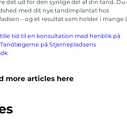
e det ud for den synlige del af din tand. Du 
fredshed med dit nye tandimplantat hos
adsen – og et resultat som holder i mange 
lle tid til en konsultation med henblik på
ia Tandlægerne på Stjernepladsens
.dk
d more articles here
es