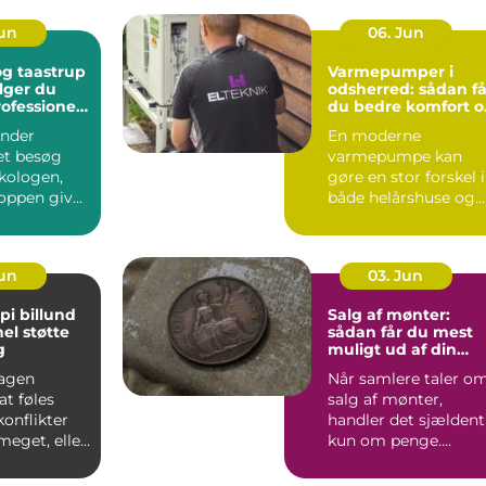
Jun
06. Jun
g taastrup
Varmepumper i
lger du
odsherred: sådan få
rofessionel
du bedre komfort o
ng
lavere varmeregni
nder
En moderne
et besøg
varmepumpe kan
kologen,
gøre en stor forskel i
oppen giver
både helårshuse og
aler om, at
sommerhuse i
Odsherred. Mange
væ...
Jun
03. Jun
pi billund
Salg af mønter:
el støtte
sådan får du mest
g
muligt ud af din
samling
agen
Når samlere taler o
t føles
salg af mønter,
konflikter
handler det sjældent
 meget, eller
kun om penge.
 mønstre
Mønter rummer
historie, hånd...