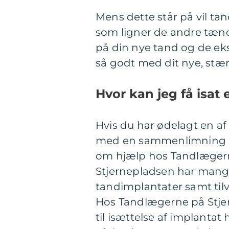
Mens dette står på vil ta
som ligner de andre tænde
på din nye tand og de eks
så godt med dit nye, stæ
Hvor kan jeg få isat
Hvis du har ødelagt en af
med en sammenlimning el
om hjælp hos Tandlægern
Stjernepladsen har mange 
tandimplantater samt tilv
Hos Tandlægerne på Stjer
til isættelse af implanta