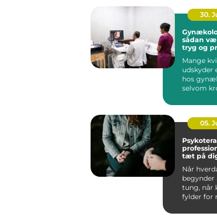
30. 
Gynækolo
sådan væ
tryg og p
behandli
Mange kvi
udskyder 
hos gynæ
selvom kr
klare sign
noget er...
05. 
Psykotera
profession
tæt på di
Når hverd
begynder a
tung, når 
fylder for
når gamle
spænd...