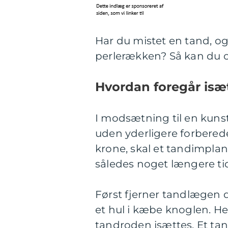
Har du mistet en tand, og 
perlerækken? Så kan du ov
Hvordan foregår isæ
I modsætning til en kun
uden yderligere forberede
krone, skal et tandimplan
således noget længere ti
Først fjerner tandlægen d
et hul i kæbe knoglen. He
tandroden isættes. Et tan