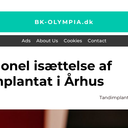
BK-OLYMPIA.
dk
Ads
About Us
Cookies
Contact
plantat i Århus
Tandimplan