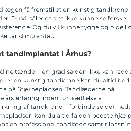
ndlægen få fremstillet en kunstig tandkrone
r. Du vil således slet ikke kunne se forskel
isterende. Og du vil kunne tygge og bide li
rke tandimplantat.
 et tandimplantat i Århus?
 dine tænder i en grad så den ikke kan redd
ler en kunstig tandkrone kan du altid bed
e på Stjernepladsen. Tandlægerne på
års erfaring inden for isættelse af
irkning af tandkroner i forbindelse dermed.
nepladsen kan du altid få den bedste hjæl
t hos en professionel tandlæge samt tilpasni