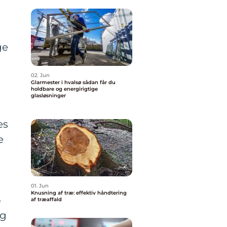
ge
02. Jun
Glarmester i hvalsø sådan får du
holdbare og energirigtige
glasløsninger
es
e
01. Jun
Knusning af træ: effektiv håndtering
p
af træaffald
ng