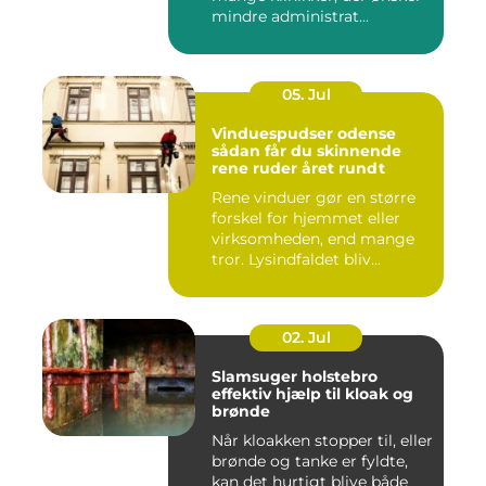
mindre administrat...
05. Jul
Vinduespudser odense
sådan får du skinnende
rene ruder året rundt
Rene vinduer gør en større
forskel for hjemmet eller
virksomheden, end mange
tror. Lysindfaldet bliv...
02. Jul
Slamsuger holstebro
effektiv hjælp til kloak og
brønde
Når kloakken stopper til, eller
brønde og tanke er fyldte,
kan det hurtigt blive både