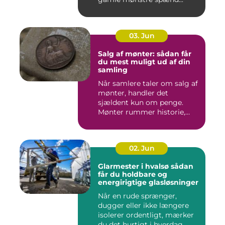
03. Jun
Salg af mønter: sådan får
du mest muligt ud af din
samling
Når samlere taler om salg af
mønter, handler det
sjældent kun om penge.
Mønter rummer historie,
hånd...
02. Jun
Glarmester i hvalsø sådan
får du holdbare og
energirigtige glasløsninger
Når en rude sprænger,
dugger eller ikke længere
isolerer ordentligt, mærker
du det hurtigt i hverdag...