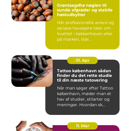
Grøntsagsfrø nøglen til
sunde afgrøder og stabile
høstudbytter
Når professionelle avlere og
seriøse haveejere taler om
kvalitet i køkkenhaven eller
på marken, star...
01. Apr
Tattoo københavn sådan
finder du det rette studie
til din næste tatovering
Når man søger efter Tattoo
københavn, møder man et
hav af studier, stilarter og
meninger. Hvordan sk...
11. Mar