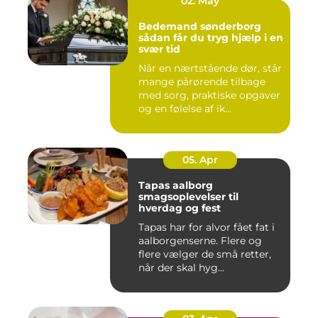
02. May
Bedemand sønderborg
sådan får du tryg hjælp i en
svær tid
Når en nærtstående dør, står
mange pårørende tilbage
med sorg, praktiske opgaver
og en følelse af ik...
05. Apr
Tapas aalborg
smagsoplevelser til
hverdag og fest
Tapas har for alvor fået fat i
aalborgenserne. Flere og
flere vælger de små retter,
når der skal hyg...