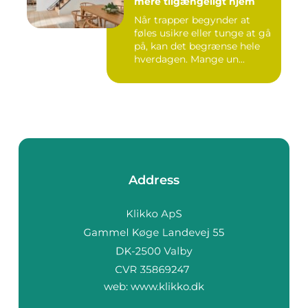
mere tilgængeligt hjem
Når trapper begynder at
føles usikre eller tunge at gå
på, kan det begrænse hele
hverdagen. Mange un...
Address
web:
www.klikko.dk