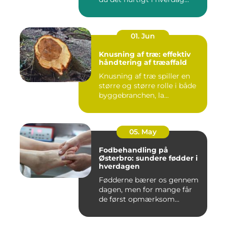
01. Jun
Knusning af træ: effektiv
håndtering af træaffald
Knusning af træ spiller en
større og større rolle i både
byggebranchen, la...
05. May
Fodbehandling på
Østerbro: sundere fødder i
hverdagen
Fødderne bærer os gennem
dagen, men for mange får
de først opmærksom...