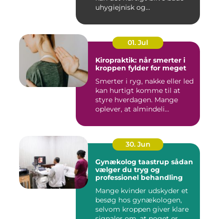
uhygiejnisk og...
01. Jul
Kiropraktik: når smerter i
kroppen fylder for meget
Smerter i ryg, nakke eller led
kan hurtigt komme til at
styre hverdagen. Mange
oplever, at almindeli...
30. Jun
Gynækolog taastrup sådan
vælger du tryg og
professionel behandling
Mange kvinder udskyder et
besøg hos gynækologen,
selvom kroppen giver klare
signaler om, at noget er...