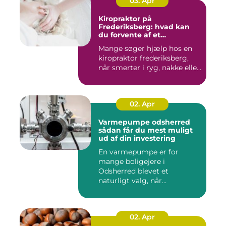
03. Apr
Kiropraktor på
Frederiksberg: hvad kan
du forvente af et
professionelt forløb?
Mange søger hjælp hos en
kiropraktor frederiksberg,
når smerter i ryg, nakke elle...
02. Apr
Varmepumpe odsherred
sådan får du mest muligt
ud af din investering
En varmepumpe er for
mange boligejere i
Odsherred blevet et
naturligt valg, når
varmeregningen skal ...
02. Apr