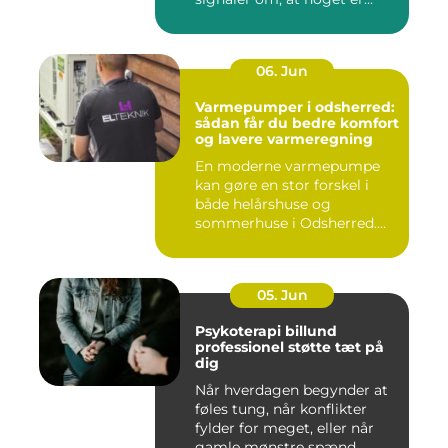
06. Jun
Varmepumper i odsherred:
sådan får du bedre komfort
og lavere varmeregning
En moderne varmepumpe
kan gøre en stor forskel i
både helårshuse og
sommerhuse i Odsherred.
Mange væ...
05. Jun
Psykoterapi billund
professionel støtte tæt på
dig
Når hverdagen begynder at
føles tung, når konflikter
fylder for meget, eller når
gamle mønstre spænd...