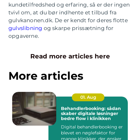
kundetilfredshed og erfaring, så er der ingen
tvivl om, at du bør indhente et tilbud fra
gulvkanonen.dk. De er kendt for deres flotte
gulvslibning
og skarpe prissætning for
opgaverne.
Read more articles here
More articles
01. Aug
Behandlerbooking: sådan
skaber digitale løsninger
bedre flow i klinikken
Digital behandlerbooking er
blevet en nøglefaktor for
mange klinikker, der ønsker