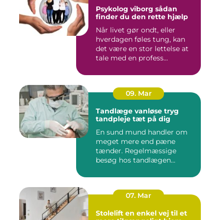
Psykolog viborg sådan
finder du den rette hjælp
Når livet gør ondt, eller
hverdagen føles tung, kan
det være en stor lettelse at
tale med en profess...
09. Mar
Tandlæge vanløse tryg
tandpleje tæt på dig
En sund mund handler om
meget mere end pæne
tænder. Regelmæssige
besøg hos tandlægen
forebygger smer...
07. Mar
Stolelift en enkel vej til et