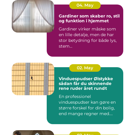
04. May
Gardiner som skaber ro, stil
og funktion i hjemmet
Gardiner virker måske som
en lille detalje, men de har
stor betydning for både lys,
stem...
02. May
Vinduespudser Ølstykke
sådan får du skinnende
rene ruder året rundt
En professionel
vinduespudser kan gøre en
større forskel for din bolig,
end mange regner med.
Klare ...