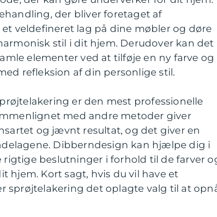
handling, der bliver foretaget af
et veldefineret lag på dine møbler og døre
armonisk stil i dit hjem. Derudover kan det
gamle elementer ved at tilføje en ny farve og
ed refleksion af din personlige stil.
sprøjtelakering er den mest professionelle
Sammenlignet med andre metoder giver
nsartet og jævnt resultat, og det giver en
ladelagene. Dibberndesign kan hjælpe dig i
 rigtige beslutninger i forhold til de farver o
dit hjem. Kort sagt, hvis du vil have et
er sprøjtelakering det oplagte valg til at opn