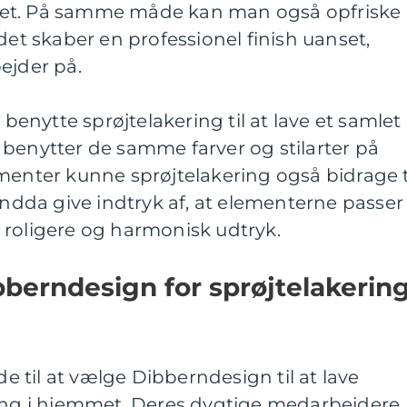
et. På samme måde kan man også opfriske
det skaber en professionel finish uanset,
ejder på.
nytte sprøjtelakering til at lave et samlet
benytter de samme farver og stilarter på
menter kunne sprøjtelakering også bidrage t
 endda give indtryk af, at elementerne passer
 roligere og harmonisk udtryk.
berndesign for sprøjtelakerin
til at vælge Dibberndesign til at lave
ring i hjemmet. Deres dygtige medarbejdere