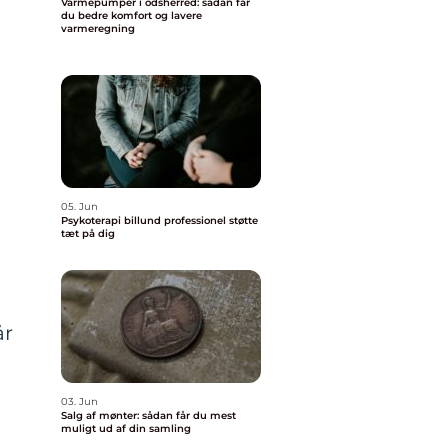
Varmepumper i odsherred: sådan får
du bedre komfort og lavere
varmeregning
05. Jun
Psykoterapi billund professionel støtte
tæt på dig
år
03. Jun
Salg af mønter: sådan får du mest
muligt ud af din samling