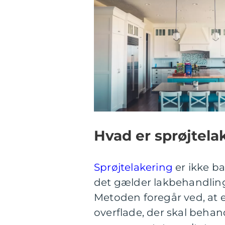
Hvad er sprøjtela
Sprøjtelakering
er ikke ba
det gælder lakbehandlin
Metoden foregår ved, at e
overflade, der skal behand