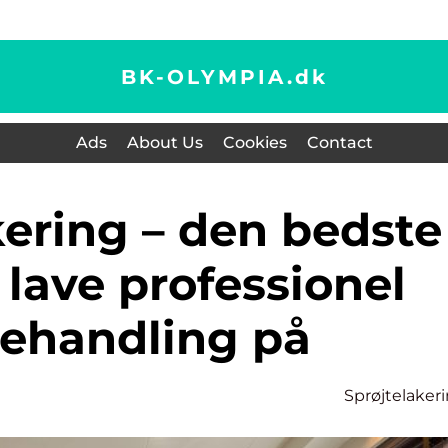
BK-OLYMPIA.
dk
Ads
About Us
Cookies
Contact
lave professionel
ehandling på
Sprøjtelaker