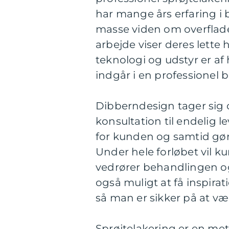
har mange års erfaring i
masse viden om overflad
arbejde viser deres lette 
teknologi og udstyr er af 
indgår i en professionel 
Dibberndesign tager sig og
konsultation til endelig l
for kunden og samtid gø
Under hele forløbet vil ku
vedrører behandlingen og
også muligt at få inspirat
så man er sikker på at væl
Sprøjtelakering er en met