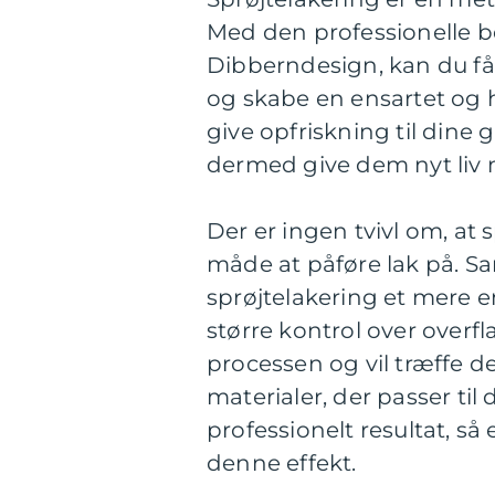
Med den professionelle be
Dibberndesign, kan du få 
og skabe en ensartet og h
give opfriskning til dine 
dermed give dem nyt liv m
Der er ingen tvivl om, at 
måde at påføre lak på. 
sprøjtelakering et mere e
større kontrol over overf
processen og vil træffe de
materialer, der passer til 
professionelt resultat, så 
denne effekt.