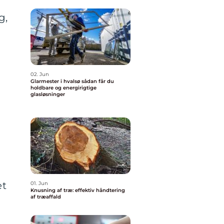
g,
g
02. Jun
Glarmester i hvalsø sådan får du
holdbare og energirigtige
glasløsninger
et
01. Jun
Knusning af træ: effektiv håndtering
af træaffald