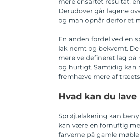
mere ensartet resultat, e
Derudover går lagene over
og man opnår derfor et me
En anden fordel ved en sp
lak nemt og bekvemt. D
mere veldefineret lag på m
og hurtigt. Samtidig kan
fremhæve mere af træets n
Hvad kan du lave
Sprøjtelakering kan beny
kan være en fornuftig meto
farverne på gamle møbler 