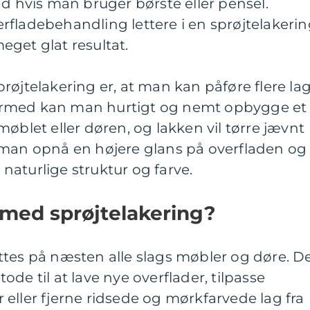
nd hvis man bruger børste eller pensel.
fladebehandling lettere i en sprøjtelakerin
get glat resultat.
røjtelakering er, at man kan påføre flere la
ermed kan man hurtigt og nemt opbygge et
øblet eller døren, og lakken vil tørre jævnt
 man opnå en højere glans på overfladen og
aturlige struktur og farve.
 med sprøjtelakering?
ttes på næsten alle slags møbler og døre. D
de til at lave nye overflader, tilpasse
eller fjerne ridsede og mørkfarvede lag fra