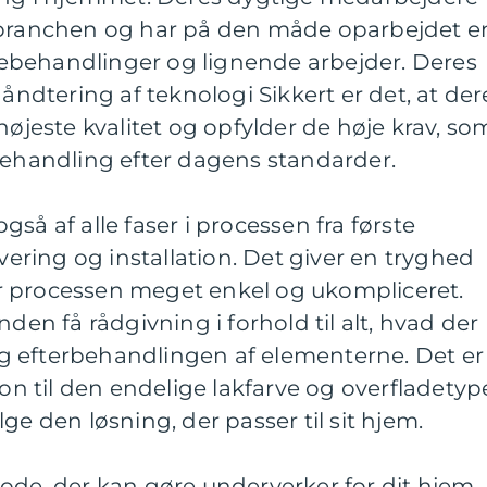
 branchen og har på den måde oparbejdet e
ebehandlinger og lignende arbejder. Deres
håndtering af teknologi Sikkert er det, at der
højeste kvalitet og opfylder de høje krav, so
behandling efter dagens standarder.
så af alle faser i processen fra første
evering og installation. Det giver en tryghed
r processen meget enkel og ukompliceret.
nden få rådgivning i forhold til alt, hvad der
 efterbehandlingen af elementerne. Det er
ion til den endelige lakfarve og overfladetyp
ge den løsning, der passer til sit hjem.
ode, der kan gøre underverker for dit hjem.