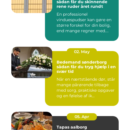
sådan får du skinnende
rene ruder året rundt
En professionel
vinduespudser kan gøre en
større forskel for din bolig,
end mange regner med.
Klare ...
02. May
Bedemand sønderborg
sådan får du tryg hjælp i en
svær tid
Når en nærtstående dør, står
mange pårørende tilbage
med sorg, praktiske opgaver
og en følelse af ik...
05. Apr
Tapas aalborg