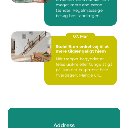
meget mere end pæne
tænder. Regelmæssige
besøg hos tandlægen
forebygger smer...
07. Mar
Stolelift en enkel vej til et
mere tilgængeligt hjem
Når trapper begynder at
føles usikre eller tunge at gå
på, kan det begrænse hele
hverdagen. Mange un...
Address