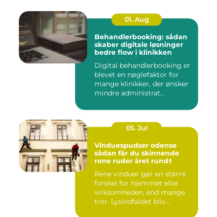
01. Aug
Behandlerbooking: sådan
skaber digitale løsninger
bedre flow i klinikken
Digital behandlerbooking er
blevet en nøglefaktor for
mange klinikker, der ønsker
mindre administrat...
05. Jul
Vinduespudser odense
sådan får du skinnende
rene ruder året rundt
Rene vinduer gør en større
forskel for hjemmet eller
virksomheden, end mange
tror. Lysindfaldet bliv...