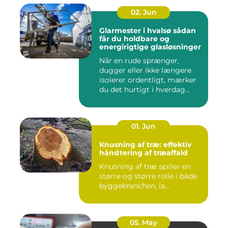
02. Jun
Glarmester i hvalsø sådan
får du holdbare og
energirigtige glasløsninger
Når en rude sprænger,
dugger eller ikke længere
isolerer ordentligt, mærker
du det hurtigt i hverdag...
01. Jun
Knusning af træ: effektiv
håndtering af træaffald
Knusning af træ spiller en
større og større rolle i både
byggebranchen, la...
05. May