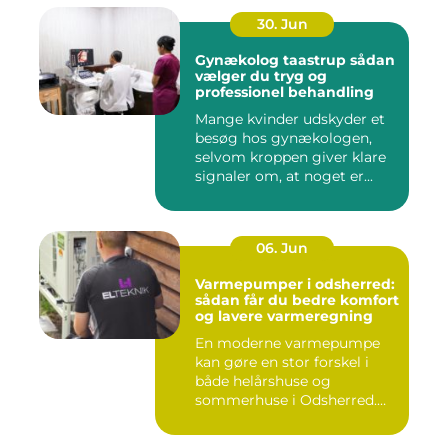
30. Jun
Gynækolog taastrup sådan
vælger du tryg og
professionel behandling
Mange kvinder udskyder et
besøg hos gynækologen,
selvom kroppen giver klare
signaler om, at noget er...
06. Jun
Varmepumper i odsherred:
sådan får du bedre komfort
og lavere varmeregning
En moderne varmepumpe
kan gøre en stor forskel i
både helårshuse og
sommerhuse i Odsherred.
Mange væ...