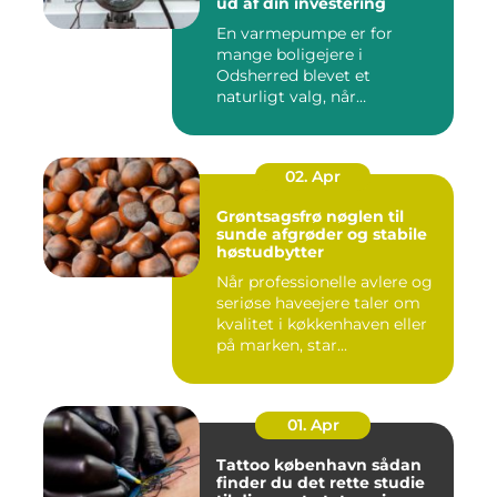
ud af din investering
En varmepumpe er for
mange boligejere i
Odsherred blevet et
naturligt valg, når
varmeregningen skal ...
02. Apr
Grøntsagsfrø nøglen til
sunde afgrøder og stabile
høstudbytter
Når professionelle avlere og
seriøse haveejere taler om
kvalitet i køkkenhaven eller
på marken, star...
01. Apr
Tattoo københavn sådan
finder du det rette studie