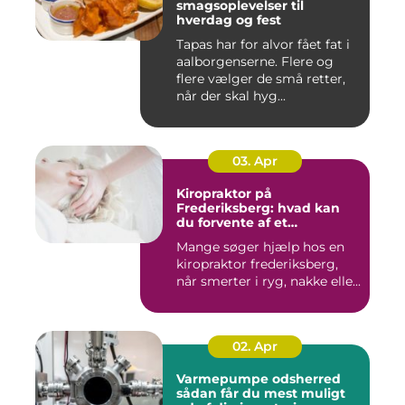
smagsoplevelser til
hverdag og fest
Tapas har for alvor fået fat i
aalborgenserne. Flere og
flere vælger de små retter,
når der skal hyg...
03. Apr
Kiropraktor på
Frederiksberg: hvad kan
du forvente af et
professionelt forløb?
Mange søger hjælp hos en
kiropraktor frederiksberg,
når smerter i ryg, nakke elle...
02. Apr
Varmepumpe odsherred
sådan får du mest muligt