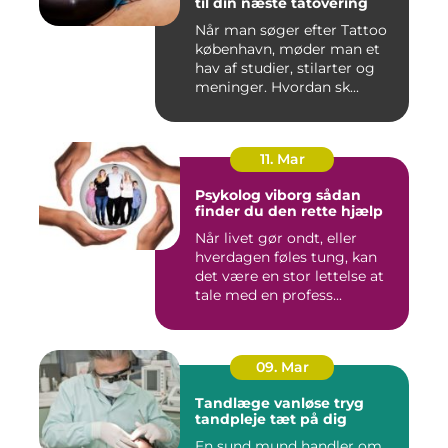
til din næste tatovering
Når man søger efter Tattoo
københavn, møder man et
hav af studier, stilarter og
meninger. Hvordan sk...
11. Mar
Psykolog viborg sådan
finder du den rette hjælp
Når livet gør ondt, eller
hverdagen føles tung, kan
det være en stor lettelse at
tale med en profess...
09. Mar
Tandlæge vanløse tryg
tandpleje tæt på dig
En sund mund handler om