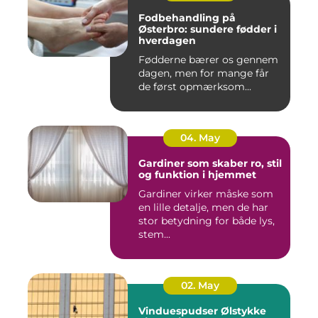
Fodbehandling på
Østerbro: sundere fødder i
hverdagen
Fødderne bærer os gennem
dagen, men for mange får
de først opmærksom...
04. May
Gardiner som skaber ro, stil
og funktion i hjemmet
Gardiner virker måske som
en lille detalje, men de har
stor betydning for både lys,
stem...
02. May
Vinduespudser Ølstykke