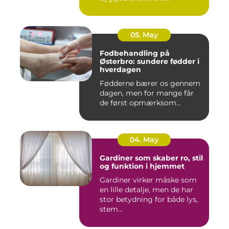
05. May
Fodbehandling på
Østerbro: sundere fødder i
hverdagen
Fødderne bærer os gennem
dagen, men for mange får
de først opmærksom...
04. May
Gardiner som skaber ro, stil
og funktion i hjemmet
Gardiner virker måske som
en lille detalje, men de har
stor betydning for både lys,
stem...