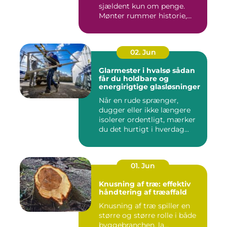
sjældent kun om penge.
Mønter rummer historie,
hånd...
02. Jun
Glarmester i hvalsø sådan
får du holdbare og
energirigtige glasløsninger
Når en rude sprænger,
dugger eller ikke længere
isolerer ordentligt, mærker
du det hurtigt i hverdag...
01. Jun
Knusning af træ: effektiv
håndtering af træaffald
Knusning af træ spiller en
større og større rolle i både
byggebranchen, la...