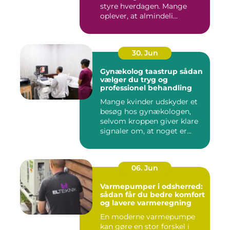
styre hverdagen. Mange
oplever, at almindeli...
30. Jun
Gynækolog taastrup sådan
vælger du tryg og
professionel behandling
Mange kvinder udskyder et
besøg hos gynækologen,
selvom kroppen giver klare
signaler om, at noget er...
06. Jun
Varmepumper i odsherred:
sådan får du bedre komfort
og lavere varmeregning
En moderne varmepumpe
kan gøre en stor forskel i