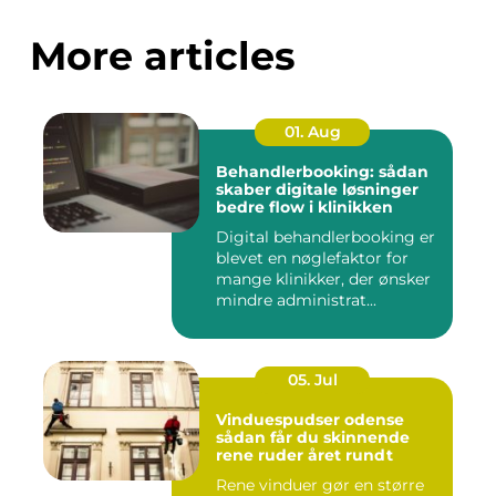
More articles
01. Aug
Behandlerbooking: sådan
skaber digitale løsninger
bedre flow i klinikken
Digital behandlerbooking er
blevet en nøglefaktor for
mange klinikker, der ønsker
mindre administrat...
05. Jul
Vinduespudser odense
sådan får du skinnende
rene ruder året rundt
Rene vinduer gør en større