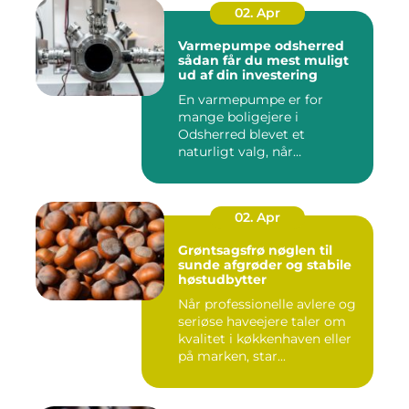
02. Apr
Varmepumpe odsherred
sådan får du mest muligt
ud af din investering
En varmepumpe er for
mange boligejere i
Odsherred blevet et
naturligt valg, når
varmeregningen skal ...
02. Apr
Grøntsagsfrø nøglen til
sunde afgrøder og stabile
høstudbytter
Når professionelle avlere og
seriøse haveejere taler om
kvalitet i køkkenhaven eller
på marken, star...