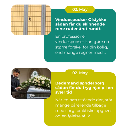
02. May
Vinduespudser Ølstykke
sådan får du skinnende
rene ruder året rundt
En professionel
vinduespudser kan gøre en
større forskel for din bolig,
end mange regner med.
Klare ...
02. May
Bedemand sønderborg
sådan får du tryg hjælp i en
svær tid
Når en nærtstående dør, står
mange pårørende tilbage
med sorg, praktiske opgaver
og en følelse af ik...