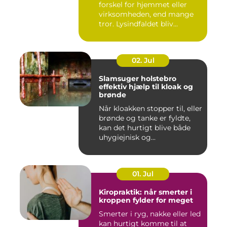
forskel for hjemmet eller
virksomheden, end mange
tror. Lysindfaldet bliv...
02. Jul
Slamsuger holstebro
effektiv hjælp til kloak og
brønde
Når kloakken stopper til, eller
brønde og tanke er fyldte,
kan det hurtigt blive både
uhygiejnisk og...
01. Jul
Kiropraktik: når smerter i
kroppen fylder for meget
Smerter i ryg, nakke eller led
kan hurtigt komme til at