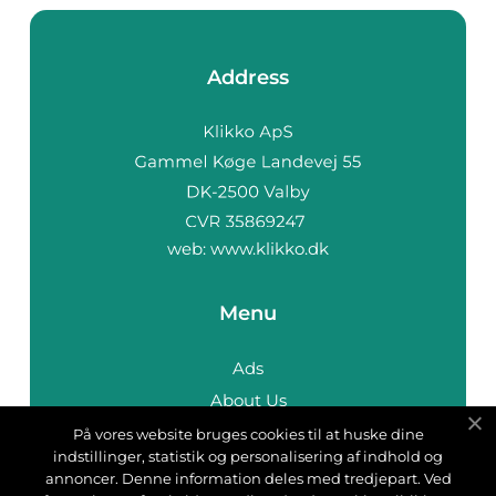
Address
web:
www.klikko.dk
Menu
Ads
About Us
Cookies
På vores website bruges cookies til at huske dine
indstillinger, statistik og personalisering af indhold og
Contact
annoncer. Denne information deles med tredjepart. Ved