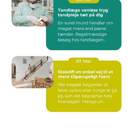
Tandlæge vanløse tryg
tandpleje tæt på dig
En sund mund handler om
meget mere end pæne
tænder. Regelmæssige
besøg hos tandlægen
forebygger smer...
07. Mar
Stolelift en enkel vej til et
mere tilgængeligt hjem
Når trapper begynder at
føles usikre eller tunge at gå
på, kan det begrænse hele
hverdagen. Mange un...