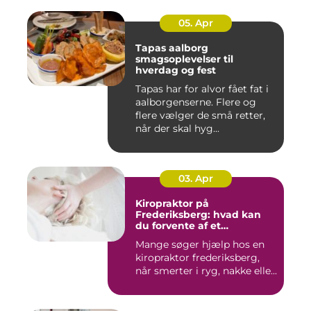
05. Apr
Tapas aalborg
smagsoplevelser til
hverdag og fest
Tapas har for alvor fået fat i
aalborgenserne. Flere og
flere vælger de små retter,
når der skal hyg...
03. Apr
Kiropraktor på
Frederiksberg: hvad kan
du forvente af et
professionelt forløb?
Mange søger hjælp hos en
kiropraktor frederiksberg,
når smerter i ryg, nakke elle...