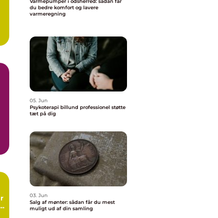
Varmepumper i odsherred: sådan får
du bedre komfort og lavere
varmeregning
05. Jun
Psykoterapi billund professionel støtte
tæt på dig
.
03. Jun
r
Salg af mønter: sådan får du mest
g
muligt ud af din samling
ng