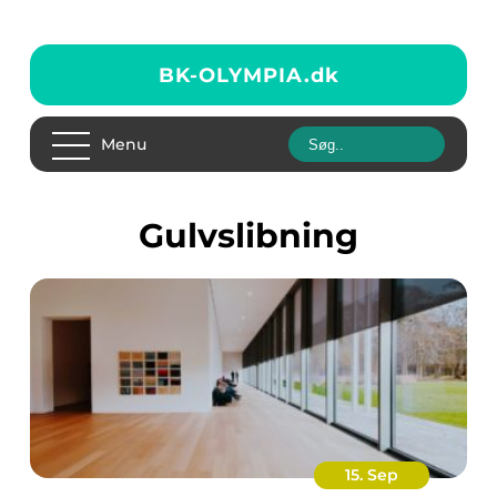
BK-OLYMPIA.
dk
Menu
gulvslibning
15. Sep