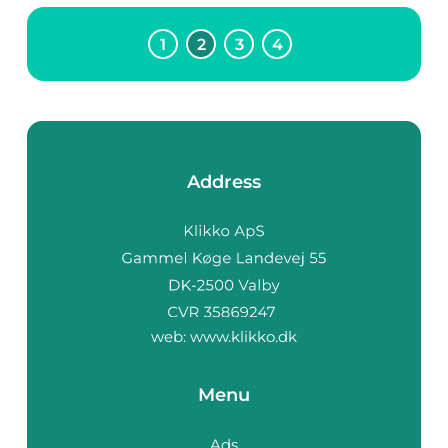
1
2
3
4
Address
web:
www.klikko.dk
Menu
Ads