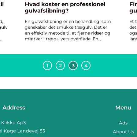
il
Hvad koster en professionel
Fi
gulvafslibning?
gu
d,
En gulvafslibning er en behandling, som
Et 
gulv
genskaber det smukke trægulv. Det er
det
en effektiv metode til at fjerne ridser og
ogs
mærker i trægulvets overflade. En
lan
gulvafslibning er også et mildere
lan
Det
indgreb, hvorfor det er den behandling
hyg
som oftest bliver anven...
and
1
2
3
4
Address
Menu
Ads
About Us