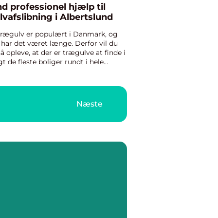
nd professionel hjælp til
lvafslibning i Albertslund
trægulv er populært i Danmark, og
 har det været længe. Derfor vil du
å opleve, at der er trægulve at finde i
gt de fleste boliger rundt i hele
det. Trægulve giver noget varme og
ge til rummet, som mange af de
re gulvtyper ikke k...
Næste