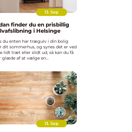
13. Sep
dan finder du en prisbillig
lvafslibning i Helsinge
s du enten har trægulv i din bolig
er dit sommerhus, og synes det er ved
e lidt træt eller slidt ud, så kan du få
r glæde af at vælge en
vafslibning. En gulvafslibning er en
andling af dit trægulv, som blandt
et giver det en jæv...
13. Sep