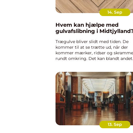
14. Sep
Hvem kan hjælpe med
gulvafslibning i Midtjylland
Trægulve bliver slidt med tiden. De
kommer til at se trætte ud, når der
kommer mærker, ridser og skramme
rundt omkring. Det kan blandt andet
komme af, hvis du har spisebordssto
med skarpe ben. Der kan også kom
mærke efter andre tunge møbler som 
13. Sep