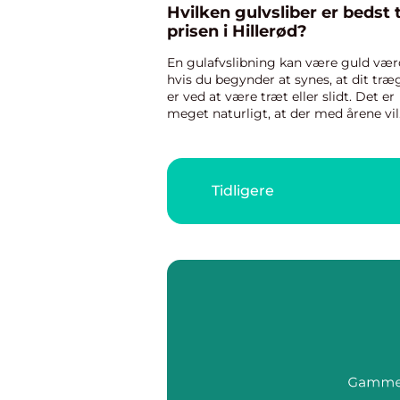
Hvilken gulvsliber er bedst t
prisen i Hillerød?
En gulafvslibning kan være guld vær
hvis du begynder at synes, at dit træ
er ved at være træt eller slidt. Det er
meget naturligt, at der med årene vil
komme små mærker, ridser og
plamager rundt omkring trægulvet. 
kan være efter spisebordss...
Tidligere