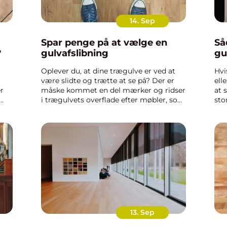
14. Sep
Spar penge på at vælge en
Så
?
gulvafslibning
gu
Oplever du, at dine trægulve er ved at
Hvi
være slidte og trætte at se på? Der er
ell
r
måske kommet en del mærker og ridser
at s
i trægulvets overflade efter møbler, som
sto
le
er flyttet rundt på, plamager efter der er
gul
me
blevet spildt væsker eller måske små
beh
...
skrammere efte...
and
13. Sep