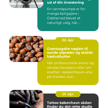
ud af din investering
En varmepumpe er for
mange boligejere i
Odsherred blevet et
naturligt valg, når
varmeregningen skal ...
02. Apr
Grøntsagsfrø nøglen til
sunde afgrøder og stabile
høstudbytter
Når professionelle avlere og
seriøse haveejere taler om
kvalitet i køkkenhaven eller
på marken, star...
01. Apr
Tattoo københavn sådan
finder du det rette studie