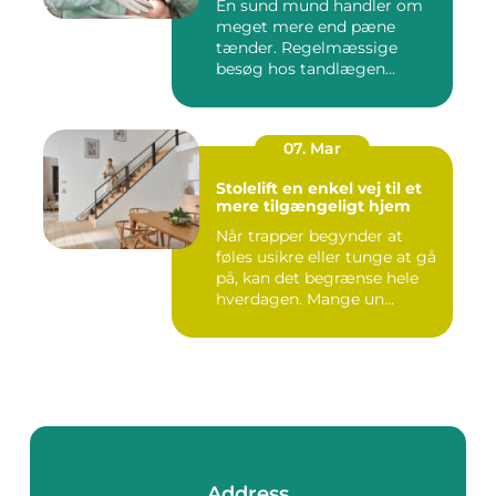
En sund mund handler om
meget mere end pæne
tænder. Regelmæssige
besøg hos tandlægen
forebygger smer...
07. Mar
Stolelift en enkel vej til et
mere tilgængeligt hjem
Når trapper begynder at
føles usikre eller tunge at gå
på, kan det begrænse hele
hverdagen. Mange un...
Address