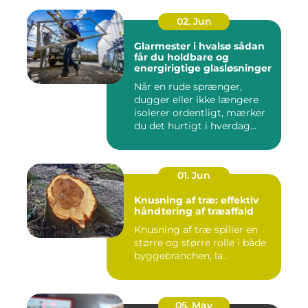
02. Jun
Glarmester i hvalsø sådan
får du holdbare og
energirigtige glasløsninger
Når en rude sprænger,
dugger eller ikke længere
isolerer ordentligt, mærker
du det hurtigt i hverdag...
01. Jun
Knusning af træ: effektiv
håndtering af træaffald
Knusning af træ spiller en
større og større rolle i både
byggebranchen, la...
05. May