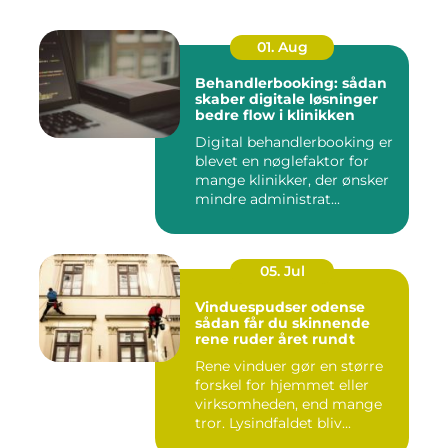
01. Aug
Behandlerbooking: sådan
skaber digitale løsninger
bedre flow i klinikken
Digital behandlerbooking er
blevet en nøglefaktor for
mange klinikker, der ønsker
mindre administrat...
05. Jul
Vinduespudser odense
sådan får du skinnende
rene ruder året rundt
Rene vinduer gør en større
forskel for hjemmet eller
virksomheden, end mange
tror. Lysindfaldet bliv...