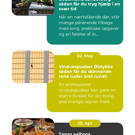
sådan får du tryg hjælp i en
svær tid
Når en nærtstående dør, står
mange pårørende tilbage
med sorg, praktiske opgaver
og en følelse af ik...
02. May
Vinduespudser Ølstykke
sådan får du skinnende
rene ruder året rundt
En professionel
vinduespudser kan gøre en
større forskel for din bolig,
end mange regner med.
Klare ...
05. Apr
Tapas aalborg