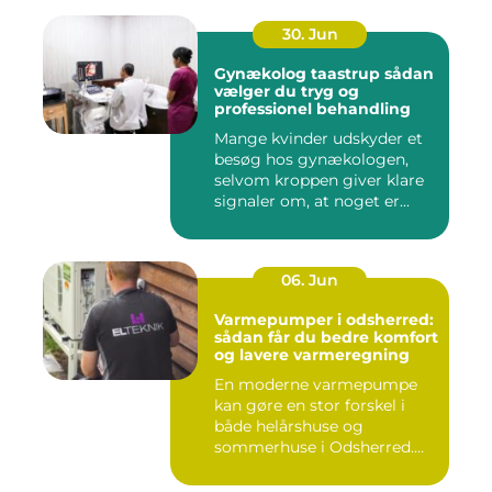
30. Jun
Gynækolog taastrup sådan
vælger du tryg og
professionel behandling
Mange kvinder udskyder et
besøg hos gynækologen,
selvom kroppen giver klare
signaler om, at noget er...
06. Jun
Varmepumper i odsherred:
sådan får du bedre komfort
og lavere varmeregning
En moderne varmepumpe
kan gøre en stor forskel i
både helårshuse og
sommerhuse i Odsherred.
Mange væ...