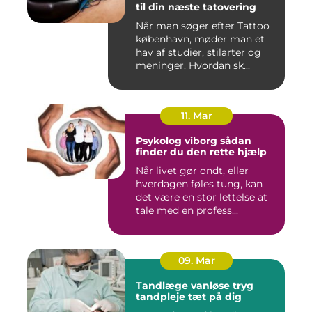
til din næste tatovering
Når man søger efter Tattoo
københavn, møder man et
hav af studier, stilarter og
meninger. Hvordan sk...
11. Mar
Psykolog viborg sådan
finder du den rette hjælp
Når livet gør ondt, eller
hverdagen føles tung, kan
det være en stor lettelse at
tale med en profess...
09. Mar
Tandlæge vanløse tryg
tandpleje tæt på dig