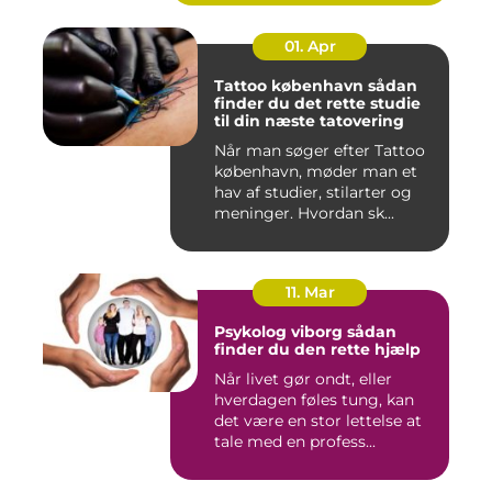
01. Apr
Tattoo københavn sådan
finder du det rette studie
til din næste tatovering
Når man søger efter Tattoo
københavn, møder man et
hav af studier, stilarter og
meninger. Hvordan sk...
11. Mar
Psykolog viborg sådan
finder du den rette hjælp
Når livet gør ondt, eller
hverdagen føles tung, kan
det være en stor lettelse at
tale med en profess...