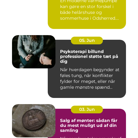
En moderne varmepumpe
kan gøre en stor forskel i
både helårshuse og
sommerhuse i Odsherred.
Mange væ...
05. Jun
Psykoterapi billund
professionel støtte tæt på
dig
Når hverdagen begynder at
føles tung, når konflikter
fylder for meget, eller når
gamle mønstre spænd...
03. Jun
Salg af mønter: sådan får
du mest muligt ud af din
samling