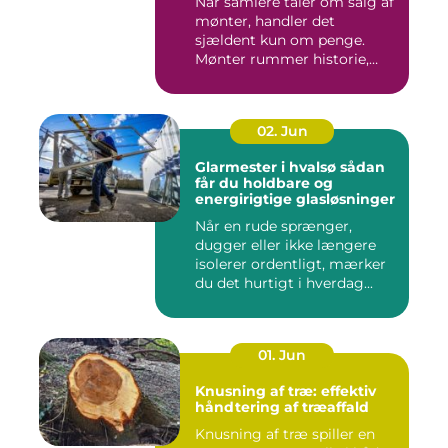
Når samlere taler om salg af
mønter, handler det
sjældent kun om penge.
Mønter rummer historie,
hånd...
02. Jun
Glarmester i hvalsø sådan
får du holdbare og
energirigtige glasløsninger
Når en rude sprænger,
dugger eller ikke længere
isolerer ordentligt, mærker
du det hurtigt i hverdag...
01. Jun
Knusning af træ: effektiv
håndtering af træaffald
Knusning af træ spiller en