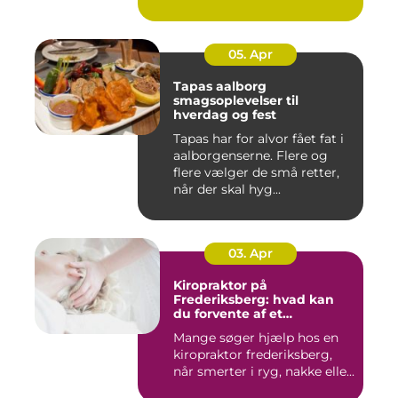
05. Apr
Tapas aalborg
smagsoplevelser til
hverdag og fest
Tapas har for alvor fået fat i
aalborgenserne. Flere og
flere vælger de små retter,
når der skal hyg...
03. Apr
Kiropraktor på
Frederiksberg: hvad kan
du forvente af et
professionelt forløb?
Mange søger hjælp hos en
kiropraktor frederiksberg,
når smerter i ryg, nakke elle...