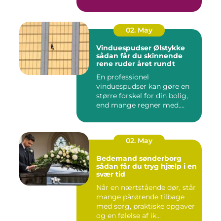
02. May
Vinduespudser Ølstykke
sådan får du skinnende
rene ruder året rundt
En professionel
vinduespudser kan gøre en
større forskel for din bolig,
end mange regner med.
Klare ...
02. May
Bedemand sønderborg
sådan får du tryg hjælp i en
svær tid
Når en nærtstående dør, står
mange pårørende tilbage
med sorg, praktiske opgaver
og en følelse af ik...