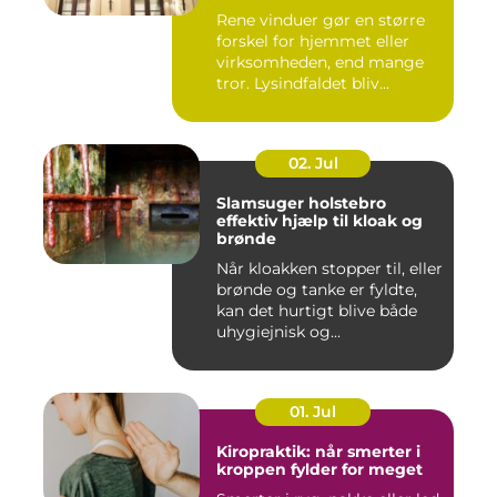
Rene vinduer gør en større
forskel for hjemmet eller
virksomheden, end mange
tror. Lysindfaldet bliv...
02. Jul
Slamsuger holstebro
effektiv hjælp til kloak og
brønde
Når kloakken stopper til, eller
brønde og tanke er fyldte,
kan det hurtigt blive både
uhygiejnisk og...
01. Jul
Kiropraktik: når smerter i
kroppen fylder for meget