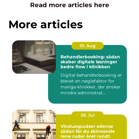
Read more articles here
More articles
01. Aug
Behandlerbooking: sådan
skaber digitale løsninger
bedre flow i klinikken
Digital behandlerbooking er
blevet en nøglefaktor for
mange klinikker, der ønsker
mindre administrat...
05. Jul
Vinduespudser odense
sådan får du skinnende
rene ruder året rundt