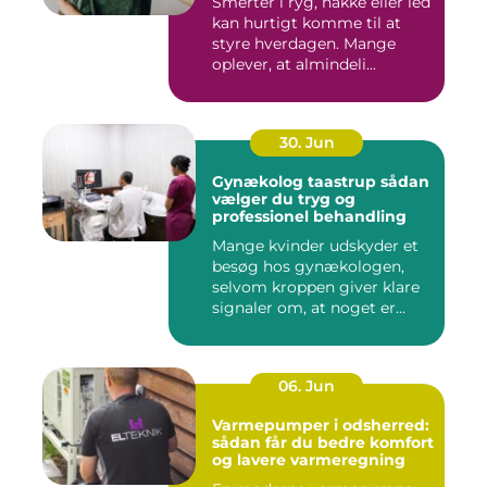
Smerter i ryg, nakke eller led
kan hurtigt komme til at
styre hverdagen. Mange
oplever, at almindeli...
30. Jun
Gynækolog taastrup sådan
vælger du tryg og
professionel behandling
Mange kvinder udskyder et
besøg hos gynækologen,
selvom kroppen giver klare
signaler om, at noget er...
06. Jun
Varmepumper i odsherred:
sådan får du bedre komfort
og lavere varmeregning