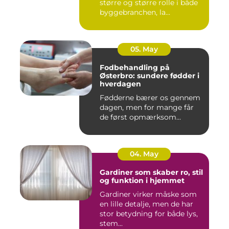
større og større rolle i både
byggebranchen, la...
05. May
Fodbehandling på
Østerbro: sundere fødder i
hverdagen
Fødderne bærer os gennem
dagen, men for mange får
de først opmærksom...
04. May
Gardiner som skaber ro, stil
og funktion i hjemmet
Gardiner virker måske som
en lille detalje, men de har
stor betydning for både lys,
stem...