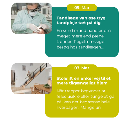
09. Mar
Tandlæge vanløse tryg
tandpleje tæt på dig
En sund mund handler om
meget mere end pæne
tænder. Regelmæssige
besøg hos tandlægen
forebygger smer...
07. Mar
Stolelift en enkel vej til et
mere tilgængeligt hjem
Når trapper begynder at
føles usikre eller tunge at gå
på, kan det begrænse hele
hverdagen. Mange un...