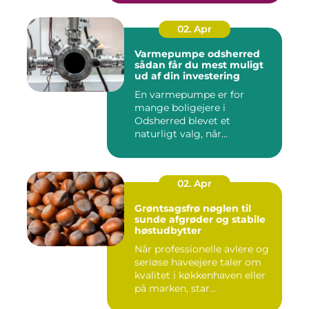
02. Apr
Varmepumpe odsherred
sådan får du mest muligt
ud af din investering
En varmepumpe er for
mange boligejere i
Odsherred blevet et
naturligt valg, når
varmeregningen skal ...
02. Apr
Grøntsagsfrø nøglen til
sunde afgrøder og stabile
høstudbytter
Når professionelle avlere og
seriøse haveejere taler om
kvalitet i køkkenhaven eller
på marken, star...