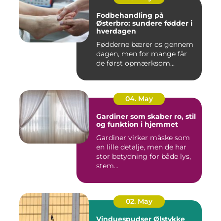
Fodbehandling på
Østerbro: sundere fødder i
hverdagen
Fødderne bærer os gennem
dagen, men for mange får
de først opmærksom...
04. May
Gardiner som skaber ro, stil
og funktion i hjemmet
Gardiner virker måske som
en lille detalje, men de har
stor betydning for både lys,
stem...
02. May
Vinduespudser Ølstykke