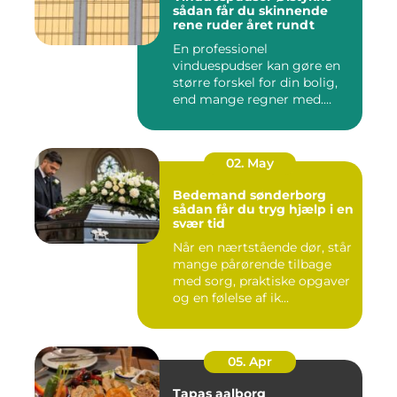
sådan får du skinnende
rene ruder året rundt
En professionel
vinduespudser kan gøre en
større forskel for din bolig,
end mange regner med.
Klare ...
02. May
Bedemand sønderborg
sådan får du tryg hjælp i en
svær tid
Når en nærtstående dør, står
mange pårørende tilbage
med sorg, praktiske opgaver
og en følelse af ik...
05. Apr
Tapas aalborg