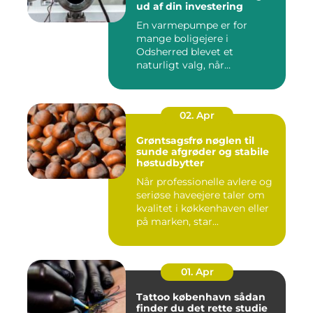
ud af din investering
En varmepumpe er for
mange boligejere i
Odsherred blevet et
naturligt valg, når
varmeregningen skal ...
02. Apr
Grøntsagsfrø nøglen til
sunde afgrøder og stabile
høstudbytter
Når professionelle avlere og
seriøse haveejere taler om
kvalitet i køkkenhaven eller
på marken, star...
01. Apr
Tattoo københavn sådan
finder du det rette studie