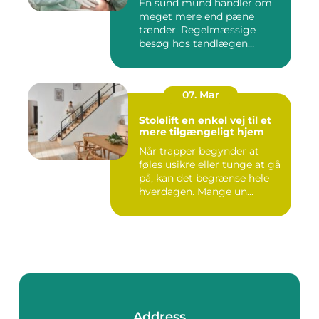
En sund mund handler om
meget mere end pæne
tænder. Regelmæssige
besøg hos tandlægen
forebygger smer...
07. Mar
Stolelift en enkel vej til et
mere tilgængeligt hjem
Når trapper begynder at
føles usikre eller tunge at gå
på, kan det begrænse hele
hverdagen. Mange un...
Address