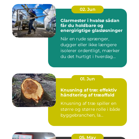
02. Jun
Glarmester i hvalsø sådan
får du holdbare og
energirigtige glasløsninger
Når en rude sprænger,
dugger eller ikke længere
isolerer ordentligt, mærker
du det hurtigt i hverdag...
01. Jun
Knusning af træ: effektiv
håndtering af træaffald
Knusning af træ spiller en
større og større rolle i både
byggebranchen, la...
05. May