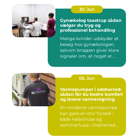
30. Jun
Gynækolog taastrup sådan
vælger du tryg og
professionel behandling
Mange kvinder udskyder et
besøg hos gynækologen,
selvom kroppen giver klare
signaler om, at noget er...
06. Jun
Varmepumper i odsherred:
sådan får du bedre komfort
og lavere varmeregning
En moderne varmepumpe
kan gøre en stor forskel i
både helårshuse og
sommerhuse i Odsherred.
Mange væ...