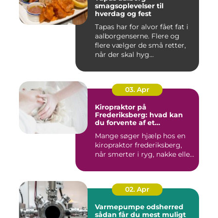
smagsoplevelser til
hverdag og fest
Tapas har for alvor fået fat i
aalborgenserne. Flere og
flere vælger de små retter,
når der skal hyg...
03. Apr
Kiropraktor på
Frederiksberg: hvad kan
du forvente af et
professionelt forløb?
Mange søger hjælp hos en
kiropraktor frederiksberg,
når smerter i ryg, nakke elle...
02. Apr
Varmepumpe odsherred
sådan får du mest muligt