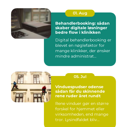
01. Aug
Behandlerbooking: sådan
skaber digitale løsninger
bedre flow i klinikken
Digital behandlerbooking er
blevet en nøglefaktor for
mange klinikker, der ønsker
mindre administrat...
05. Jul
Vinduespudser odense
sådan får du skinnende
rene ruder året rundt
Rene vinduer gør en større
forskel for hjemmet eller
virksomheden, end mange
tror. Lysindfaldet bliv...