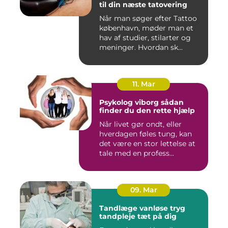
til din næste tatovering
Når man søger efter Tattoo
københavn, møder man et
hav af studier, stilarter og
meninger. Hvordan sk...
11. Mar
Psykolog viborg sådan
finder du den rette hjælp
Når livet gør ondt, eller
hverdagen føles tung, kan
det være en stor lettelse at
tale med en profess...
09. Mar
Tandlæge vanløse tryg
tandpleje tæt på dig