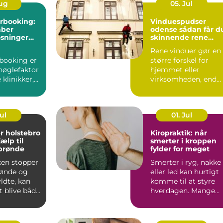
Aug
05. Jul
rbooking:
Vinduespudser
aber
odense sådan får du
øsninger
skinnende rene
w i
ruder året rundt
Rene vinduer gør en
booking er
større forskel for
nøglefaktor
hjemmet eller
klinikker,
virksomheden, end
r mindre
mange tror.
...
Lysindfaldet bliv...
Jul
01. Jul
r holstebro
Kiropraktik: når
jælp til
smerter i kroppen
 brønde
fylder for meget
ken stopper
Smerter i ryg, nakke
brønde og
eller led kan hurtigt
yldte, kan
komme til at styre
t blive både
hverdagen. Mange
k og...
oplever, at almindeli..