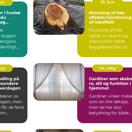
Jun
01. Jun
r i hvalsø
Knusning af træ:
 du
effektiv håndtering
 og
af træaffald
tige
de
Knusning af træ
nger
 dugger
spiller en større og
 længere
større rolle i både
dentligt,
byggebranchen, la...
u det
verdag...
May
04. May
dling på
Gardiner som skabe
 sundere
ro, stil og funktion i
hverdagen
hjemmet
bærer os
Gardiner virker mås
agen, men
som en lille detalje,
får de først
men de har stor
m...
betydning for både
lys, stem...