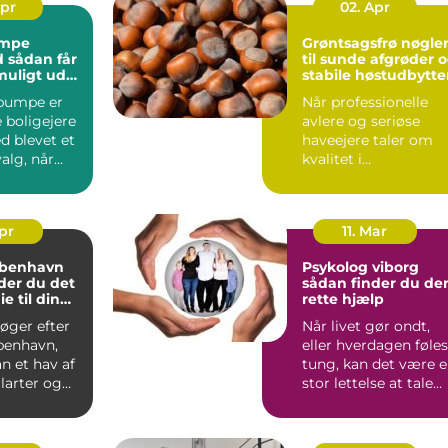
Apr
02. Apr
mpe
Grøntsagsfrø nøglen
år
til sunde afgrøder 
muligt ud
stabile høstudbytte
estering
pumpe er
Når professionelle
 boligejere
avlere og seriøse
d blevet et
haveejere taler om
valg, når
kvalitet i
ingen skal
køkkenhaven eller p
marken, star...
Apr
11. Mar
øbenhavn
Psykolog viborg
der du det
sådan finder du de
ie til din
rette hjælp
overing
øger efter
Når livet gør ondt,
benhavn,
eller hverdagen føles
 et hav af
tung, kan det være 
ilarter og
stor lettelse at tale
 Hvordan
med en profess...