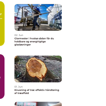
r
g
ng
02. Jun
Glarmester i hvalsø sådan får du
holdbare og energirigtige
glasløsninger
m
01. Jun
Knusning af træ: effektiv håndtering
af træaffald