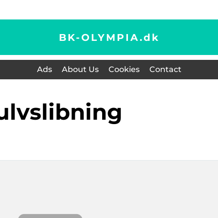
BK-OLYMPIA.
dk
Ads
About Us
Cookies
Contact
gulvslibning