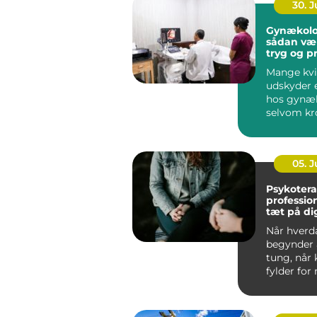
30. 
Gynækolo
sådan væ
tryg og p
behandli
Mange kvi
udskyder 
hos gynæ
selvom kr
klare sign
noget er...
05. 
Psykotera
profession
tæt på di
Når hverd
begynder a
tung, når 
fylder for
når gamle
spænd...