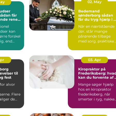
May
02. May
udser
Bedemand
sønderborg sådan
ende rene
får du tryg hjælp i 
t rundt
svær tid
ionel
Når en nærtstående
dser kan
dør, står mange
ørre forskel
pårørende tilbage
lig, end
med sorg, praktiske
gner med.
opgaver og en følels
af ik...
Apr
03. Apr
lborg
Kiropraktor på
velser til
Frederiksberg: hva
g fest
kan du forvente af 
professionelt forløb
for alvor
Mange søger hjælp
hos en kiropraktor
erne. Flere
frederiksberg, når
ælger de
smerter i ryg, nakke
, når der
elle...