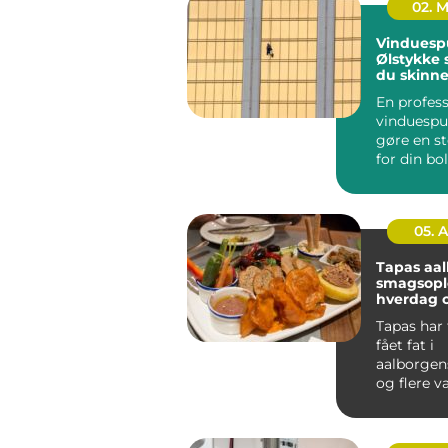
02. 
Vinduesp
Ølstykke sådan får
du skinn
ruder åre
En profess
vinduespu
gøre en st
for din bo
mange re
Klare ...
05. 
Tapas aa
smagsople
hverdag o
Tapas har 
fået fat i
aalborgens
og flere v
små retter
skal hyg...