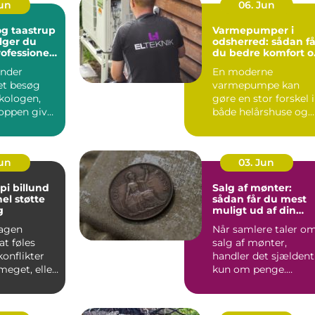
Jun
06. Jun
g taastrup
Varmepumper i
lger du
odsherred: sådan få
rofessionel
du bedre komfort o
ng
lavere varmeregni
nder
En moderne
et besøg
varmepumpe kan
kologen,
gøre en stor forskel i
oppen giver
både helårshuse og
aler om, at
sommerhuse i
Odsherred. Mange
væ...
Jun
03. Jun
pi billund
Salg af mønter:
el støtte
sådan får du mest
g
muligt ud af din
samling
agen
Når samlere taler o
t føles
salg af mønter,
konflikter
handler det sjældent
 meget, eller
kun om penge.
 mønstre
Mønter rummer
historie, hånd...