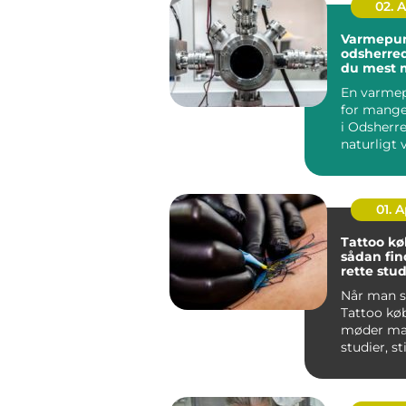
02. 
Varmepu
odsherred sådan f
du mest 
af din inv
En varme
for mange
i Odsherre
naturligt 
varmeregn
...
01. 
Tattoo k
sådan fin
rette stud
næste tat
Når man s
Tattoo kø
møder man
studier, st
meninger.
sk...