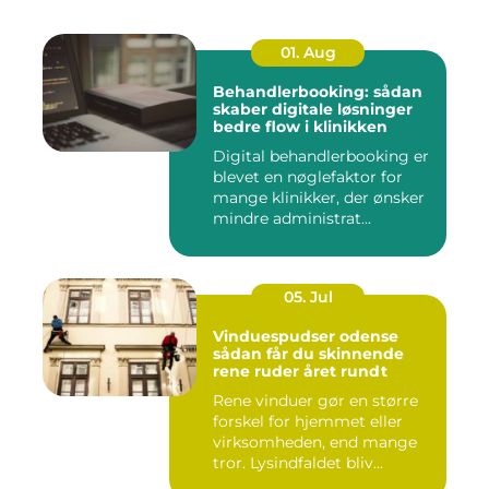
01. Aug
Behandlerbooking: sådan
skaber digitale løsninger
bedre flow i klinikken
Digital behandlerbooking er
blevet en nøglefaktor for
mange klinikker, der ønsker
mindre administrat...
05. Jul
Vinduespudser odense
sådan får du skinnende
rene ruder året rundt
Rene vinduer gør en større
forskel for hjemmet eller
virksomheden, end mange
tror. Lysindfaldet bliv...