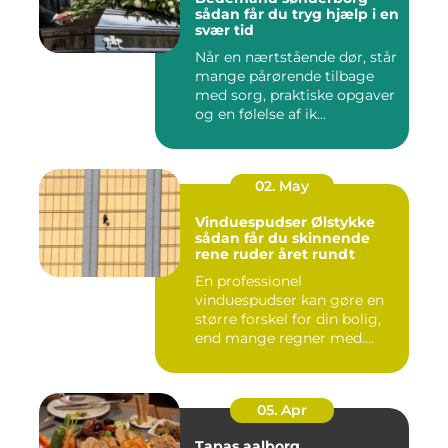
sådan får du tryg hjælp i en
svær tid
Når en nærtstående dør, står
mange pårørende tilbage
med sorg, praktiske opgaver
og en følelse af ik...
02. May
Vinduespudser Ølstykke
sådan får du skinnende
rene ruder året rundt
En professionel
vinduespudser kan gøre en
større forskel for din bolig,
end mange regner med.
Klare ...
05. Apr
Tapas aalborg