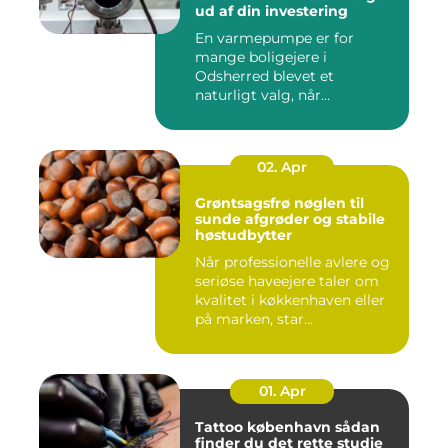
ud af din investering
En varmepumpe er for
mange boligejere i
Odsherred blevet et
naturligt valg, når
varmeregningen skal ...
02. Apr
Grøntsagsfrø nøglen til
sunde afgrøder og stabile
høstudbytter
Når professionelle avlere og
seriøse haveejere taler om
kvalitet i køkkenhaven eller
på marken, star...
01. Apr
Tattoo københavn sådan
finder du det rette studie