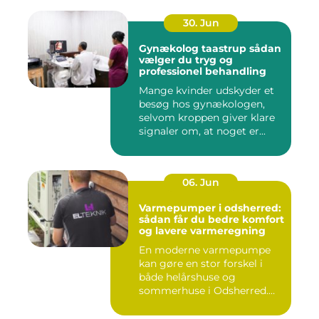
30. Jun
Gynækolog taastrup sådan
vælger du tryg og
professionel behandling
Mange kvinder udskyder et
besøg hos gynækologen,
selvom kroppen giver klare
signaler om, at noget er...
06. Jun
Varmepumper i odsherred:
sådan får du bedre komfort
og lavere varmeregning
En moderne varmepumpe
kan gøre en stor forskel i
både helårshuse og
sommerhuse i Odsherred.
Mange væ...