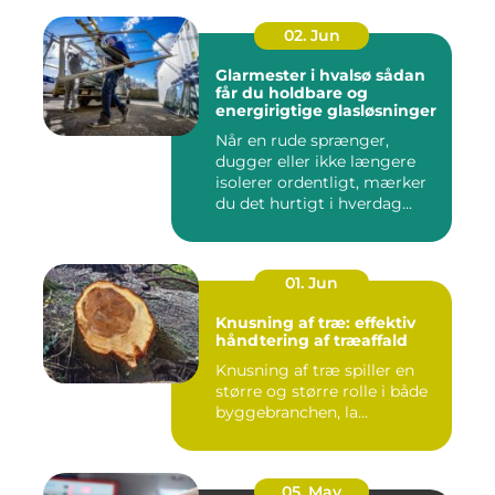
02. Jun
Glarmester i hvalsø sådan
får du holdbare og
energirigtige glasløsninger
Når en rude sprænger,
dugger eller ikke længere
isolerer ordentligt, mærker
du det hurtigt i hverdag...
01. Jun
Knusning af træ: effektiv
håndtering af træaffald
Knusning af træ spiller en
større og større rolle i både
byggebranchen, la...
05. May