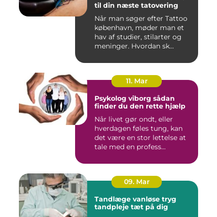
til din næste tatovering
Når man søger efter Tattoo
københavn, møder man et
hav af studier, stilarter og
meninger. Hvordan sk...
11. Mar
Psykolog viborg sådan
finder du den rette hjælp
Når livet gør ondt, eller
hverdagen føles tung, kan
det være en stor lettelse at
tale med en profess...
09. Mar
Tandlæge vanløse tryg
tandpleje tæt på dig