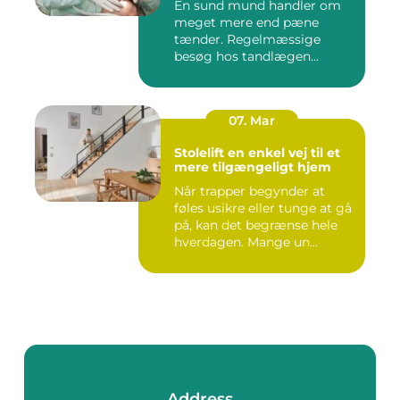
En sund mund handler om
meget mere end pæne
tænder. Regelmæssige
besøg hos tandlægen
forebygger smer...
07. Mar
Stolelift en enkel vej til et
mere tilgængeligt hjem
Når trapper begynder at
føles usikre eller tunge at gå
på, kan det begrænse hele
hverdagen. Mange un...
Address