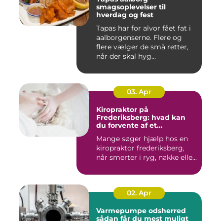
smagsoplevelser til
hverdag og fest
Tapas har for alvor fået fat i
aalborgenserne. Flere og
flere vælger de små retter,
når der skal hyg...
03. Apr
Kiropraktor på
Frederiksberg: hvad kan
du forvente af et
professionelt forløb?
Mange søger hjælp hos en
kiropraktor frederiksberg,
når smerter i ryg, nakke elle...
02. Apr
Varmepumpe odsherred
sådan får du mest muligt