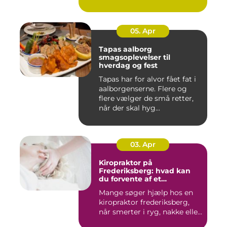
05. Apr
Tapas aalborg
smagsoplevelser til
hverdag og fest
Tapas har for alvor fået fat i
aalborgenserne. Flere og
flere vælger de små retter,
når der skal hyg...
03. Apr
Kiropraktor på
Frederiksberg: hvad kan
du forvente af et
professionelt forløb?
Mange søger hjælp hos en
kiropraktor frederiksberg,
når smerter i ryg, nakke elle...