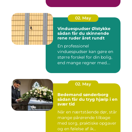
02. May
Vinduespudser Ølstykke
sådan får du skinnende
rene ruder året rundt
En professionel
vinduespudser kan gøre en
større forskel for din bolig,
end mange regner med.
Klare ...
02. May
Bedemand sønderborg
sådan får du tryg hjælp i en
svær tid
Når en nærtstående dør, står
mange pårørende tilbage
med sorg, praktiske opgaver
og en følelse af ik...