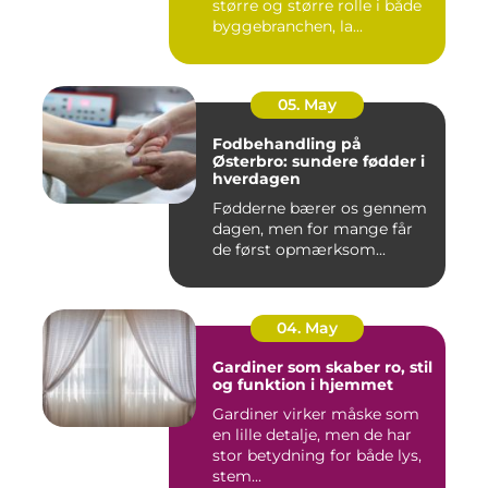
større og større rolle i både
byggebranchen, la...
05. May
Fodbehandling på
Østerbro: sundere fødder i
hverdagen
Fødderne bærer os gennem
dagen, men for mange får
de først opmærksom...
04. May
Gardiner som skaber ro, stil
og funktion i hjemmet
Gardiner virker måske som
en lille detalje, men de har
stor betydning for både lys,
stem...