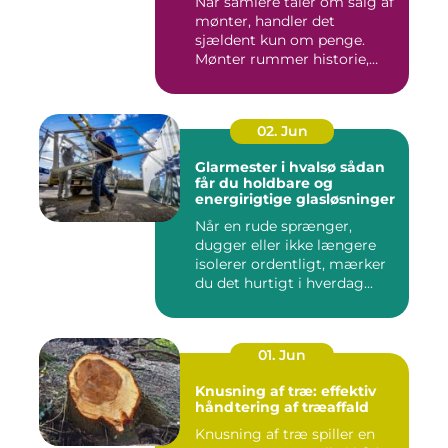
Når samlere taler om salg af
mønter, handler det
sjældent kun om penge.
Mønter rummer historie,
hånd...
02. Jun
Glarmester i hvalsø sådan
får du holdbare og
energirigtige glasløsninger
Når en rude sprænger,
dugger eller ikke længere
isolerer ordentligt, mærker
du det hurtigt i hverdag...
01. Jun
Knusning af træ: effektiv
håndtering af træaffald
Knusning af træ spiller en