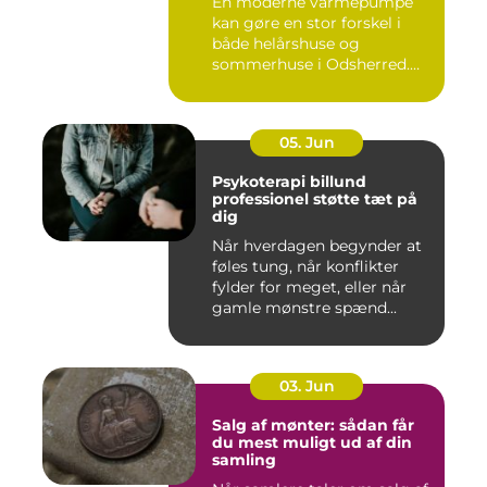
En moderne varmepumpe
kan gøre en stor forskel i
både helårshuse og
sommerhuse i Odsherred.
Mange væ...
05. Jun
Psykoterapi billund
professionel støtte tæt på
dig
Når hverdagen begynder at
føles tung, når konflikter
fylder for meget, eller når
gamle mønstre spænd...
03. Jun
Salg af mønter: sådan får
du mest muligt ud af din
samling