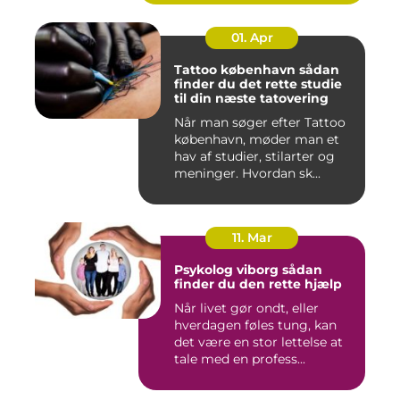
01. Apr
Tattoo københavn sådan
finder du det rette studie
til din næste tatovering
Når man søger efter Tattoo
københavn, møder man et
hav af studier, stilarter og
meninger. Hvordan sk...
11. Mar
Psykolog viborg sådan
finder du den rette hjælp
Når livet gør ondt, eller
hverdagen føles tung, kan
det være en stor lettelse at
tale med en profess...