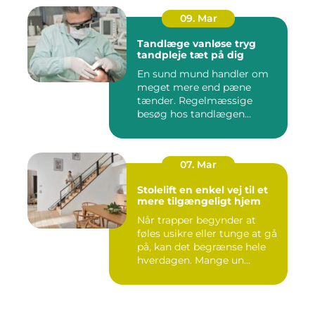
09. Mar
Tandlæge vanløse tryg
tandpleje tæt på dig
En sund mund handler om
meget mere end pæne
tænder. Regelmæssige
besøg hos tandlægen
forebygger smer...
07. Mar
Stolelift en enkel vej til et
mere tilgængeligt hjem
Når trapper begynder at
føles usikre eller tunge at gå
på, kan det begrænse hele
hverdagen. Mange un...