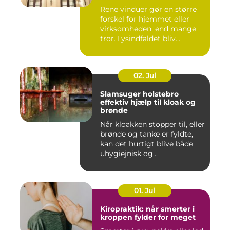
Rene vinduer gør en større
forskel for hjemmet eller
virksomheden, end mange
tror. Lysindfaldet bliv...
02. Jul
Slamsuger holstebro
effektiv hjælp til kloak og
brønde
Når kloakken stopper til, eller
brønde og tanke er fyldte,
kan det hurtigt blive både
uhygiejnisk og...
01. Jul
Kiropraktik: når smerter i
kroppen fylder for meget