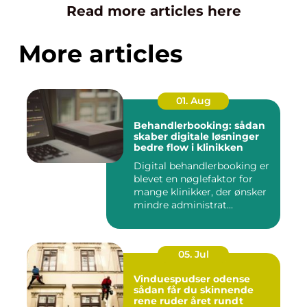
Read more articles here
More articles
01. Aug
Behandlerbooking: sådan
skaber digitale løsninger
bedre flow i klinikken
Digital behandlerbooking er
blevet en nøglefaktor for
mange klinikker, der ønsker
mindre administrat...
05. Jul
Vinduespudser odense
sådan får du skinnende
rene ruder året rundt