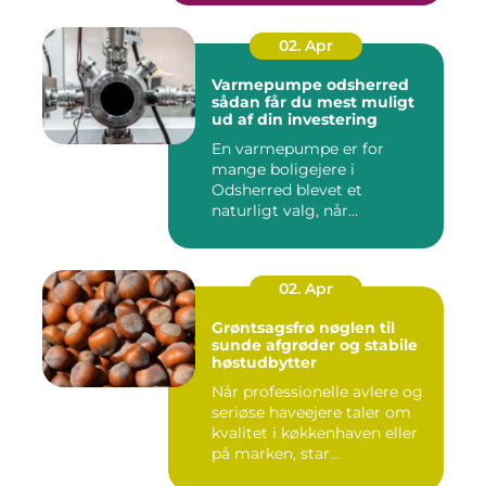
02. Apr
Varmepumpe odsherred
sådan får du mest muligt
ud af din investering
En varmepumpe er for
mange boligejere i
Odsherred blevet et
naturligt valg, når
varmeregningen skal ...
02. Apr
Grøntsagsfrø nøglen til
sunde afgrøder og stabile
høstudbytter
Når professionelle avlere og
seriøse haveejere taler om
kvalitet i køkkenhaven eller
på marken, star...