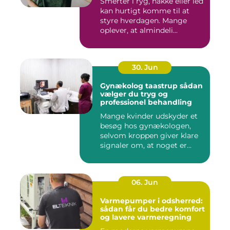
Smerter i ryg, nakke eller led
kan hurtigt komme til at
styre hverdagen. Mange
oplever, at almindeli...
30. Jun
Gynækolog taastrup sådan
vælger du tryg og
professionel behandling
Mange kvinder udskyder et
besøg hos gynækologen,
selvom kroppen giver klare
signaler om, at noget er...
06. Jun
Varmepumper i odsherred:
sådan får du bedre komfort
og lavere varmeregning