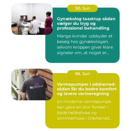
30. Jun
Gynækolog taastrup sådan
vælger du tryg og
professionel behandling
Mange kvinder udskyder et
besøg hos gynækologen,
selvom kroppen giver klare
signaler om, at noget er...
06. Jun
Varmepumper i odsherred:
sådan får du bedre komfort
og lavere varmeregning
En moderne varmepumpe
kan gøre en stor forskel i
både helårshuse og
sommerhuse i Odsherred.
Mange væ...