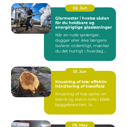
02. Jun
Glarmester i hvalsø sådan
får du holdbare og
energirigtige glasløsninger
Når en rude sprænger,
dugger eller ikke længere
isolerer ordentligt, mærker
du det hurtigt i hverdag...
01. Jun
Knusning af træ: effektiv
håndtering af træaffald
Knusning af træ spiller en
større og større rolle i både
byggebranchen, la...
05. May