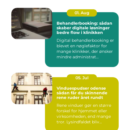
01. Aug
Behandlerbooking: sådan
skaber digitale løsninger
bedre flow i klinikken
Digital behandlerbooking er
blevet en nøglefaktor for
mange klinikker, der ønsker
mindre administrat...
05. Jul
Vinduespudser odense
sådan får du skinnende
rene ruder året rundt
Rene vinduer gør en større
forskel for hjemmet eller
virksomheden, end mange
tror. Lysindfaldet bliv...