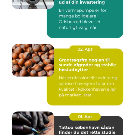
ud af din investering
En varmepumpe er for
mange boligejere i
Odsherred blevet et
naturligt valg, når
varmeregningen skal ...
02. Apr
Grøntsagsfrø nøglen til
sunde afgrøder og stabile
høstudbytter
Når professionelle avlere og
seriøse haveejere taler om
kvalitet i køkkenhaven eller
på marken, star...
01. Apr
Tattoo københavn sådan
finder du det rette studie