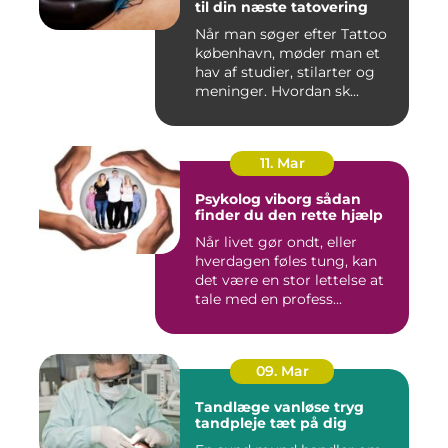
til din næste tatovering
Når man søger efter Tattoo
københavn, møder man et
hav af studier, stilarter og
meninger. Hvordan sk...
11. Mar
Psykolog viborg sådan
finder du den rette hjælp
Når livet gør ondt, eller
hverdagen føles tung, kan
det være en stor lettelse at
tale med en profess...
09. Mar
Tandlæge vanløse tryg
tandpleje tæt på dig