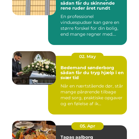
sådan får du skinnende
rene ruder året rundt
En professionel
vinduespudser kan gøre en
større forskel for din bolig,
end mange regner med.
Klare ...
02. May
Bedemand sønderborg
sådan får du tryg hjælp i en
svær tid
Når en nærtstående dør, står
mange pårørende tilbage
med sorg, praktiske opgaver
og en følelse af ik...
05. Apr
Tapas aalborg