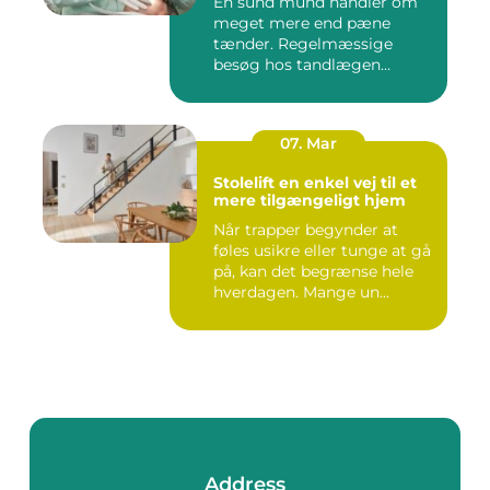
En sund mund handler om
meget mere end pæne
tænder. Regelmæssige
besøg hos tandlægen
forebygger smer...
07. Mar
Stolelift en enkel vej til et
mere tilgængeligt hjem
Når trapper begynder at
føles usikre eller tunge at gå
på, kan det begrænse hele
hverdagen. Mange un...
Address