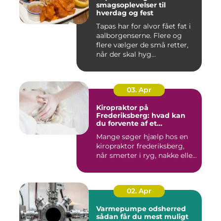
smagsoplevelser til
hverdag og fest
Tapas har for alvor fået fat i
aalborgenserne. Flere og
flere vælger de små retter,
når der skal hyg...
03. Apr
Kiropraktor på
Frederiksberg: hvad kan
du forvente af et
professionelt forløb?
Mange søger hjælp hos en
kiropraktor frederiksberg,
når smerter i ryg, nakke elle...
02. Apr
Varmepumpe odsherred
sådan får du mest muligt