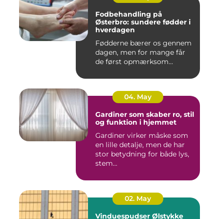
Fodbehandling på
Østerbro: sundere fødder i
hverdagen
Fødderne bærer os gennem
dagen, men for mange får
de først opmærksom...
04. May
Gardiner som skaber ro, stil
og funktion i hjemmet
Gardiner virker måske som
en lille detalje, men de har
stor betydning for både lys,
stem...
02. May
Vinduespudser Ølstykke