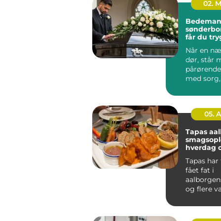
02. 
Bedema
sønderborg s
får du try
svær tid
Når en næ
dør, står
pårørende
med sorg,
opgaver og
af ik...
05. 
Tapas aa
smagsople
hverdag o
Tapas har 
fået fat i
aalborgens
og flere v
små retter
skal hyg...