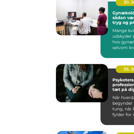
30. 
Gynækolo
sådan væ
tryg og p
behandli
Mange kvi
udskyder 
hos gynæ
selvom kr
klare sign
noget er...
05. 
Psykotera
profession
tæt på di
Når hverd
begynder a
tung, når 
fylder for
når gamle
spænd...