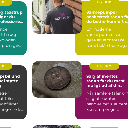
Jun
06. Jun
g taastrup
Varmepumper i
lger du
odsherred: sådan få
rofessionel
du bedre komfort o
ng
lavere varmeregni
nder
En moderne
et besøg
varmepumpe kan
kologen,
gøre en stor forskel i
oppen giver
både helårshuse og
aler om, at
sommerhuse i
Odsherred. Mange
væ...
Jun
03. Jun
pi billund
Salg af mønter:
el støtte
sådan får du mest
g
muligt ud af din
samling
agen
Når samlere taler o
t føles
salg af mønter,
konflikter
handler det sjældent
 meget, eller
kun om penge.
 mønstre
Mønter rummer
historie, hånd...