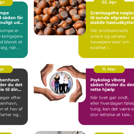
Apr
02. Apr
mpe
Grøntsagsfrø nøglen
år
til sunde afgrøder 
muligt ud
stabile høstudbytte
estering
pumpe er
Når professionelle
 boligejere
avlere og seriøse
d blevet et
haveejere taler om
valg, når
kvalitet i
ingen skal
køkkenhaven eller p
marken, star...
Apr
11. Mar
øbenhavn
Psykolog viborg
der du det
sådan finder du de
ie til din
rette hjælp
overing
øger efter
Når livet gør ondt,
benhavn,
eller hverdagen føles
 et hav af
tung, kan det være 
ilarter og
stor lettelse at tale
 Hvordan
med en profess...