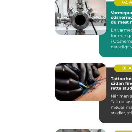
02. 
Varmepu
odsherred sådan f
du mest 
af din inv
En varme
for mange
i Odsherre
naturligt 
varmeregn
...
01. 
Tattoo k
sådan fin
rette stud
næste tat
Når man s
Tattoo kø
møder man
studier, st
meninger.
sk...