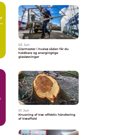
r
g
ng
02. Jun
Glarmester i hvalsø sådan får du
holdbare og energirigtige
glasløsninger
m
01. Jun
Knusning af træ: effektiv håndtering
af træaffald