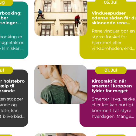
Aug
05. Jul
rbooking:
Vinduespudser
aber
odense sådan får du
øsninger
skinnende rene
w i
ruder året rundt
Rene vinduer gør en
booking er
større forskel for
nøglefaktor
hjemmet eller
klinikker,
virksomheden, end
r mindre
mange tror.
...
Lysindfaldet bliv...
Jul
01. Jul
r holstebro
Kiropraktik: når
jælp til
smerter i kroppen
 brønde
fylder for meget
ken stopper
Smerter i ryg, nakke
brønde og
eller led kan hurtigt
yldte, kan
komme til at styre
t blive både
hverdagen. Mange
k og...
oplever, at almindeli..