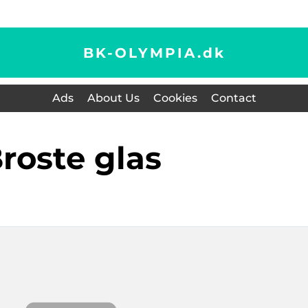
BK-OLYMPIA.
dk
Ads
About Us
Cookies
Contact
Broste glas