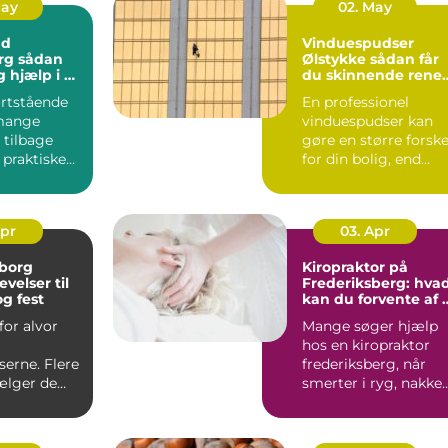
May
02. May
nd
Vinduespudser
ådan
Ølstykke sådan får
g hjælp i en
du skinnende rene
ruder året rundt
rtstående
En professionel
 mange
vinduespudser kan
 tilbage
gøre en større forske
 praktiske
for din bolig, end
 en følelse
mange regner med.
Klare ...
Apr
03. Apr
lborg
Kiropraktor på
velser til
Frederiksberg: hva
g fest
kan du forvente af 
professionelt forløb
for alvor
Mange søger hjælp
hos en kiropraktor
erne. Flere
frederiksberg, når
ælger de
smerter i ryg, nakke
, når der
elle...