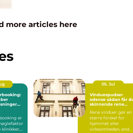
d more articles here
es
Aug
05. Jul
rbooking:
Vinduespudser
aber
odense sådan får du
øsninger
skinnende rene
w i
ruder året rundt
Rene vinduer gør en
booking er
større forskel for
nøglefaktor
hjemmet eller
klinikker,
virksomheden, end