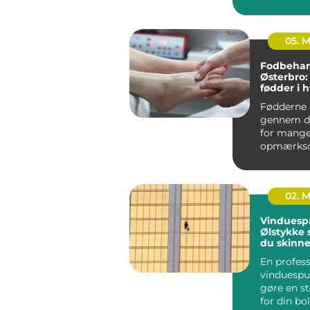
mærker d
hurtigt i h
05. 
Fodbehan
Østerbro:
fødder i 
Fødderne 
gennem d
for mange 
opmærkso
02. 
Vinduesp
Ølstykke sådan får
du skinn
ruder åre
En profess
vinduespu
gøre en st
for din bo