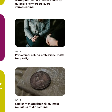
Varmepumper i odsherred: sådan får
du bedre komfort og lavere
varmeregning
05. Jun
Psykoterapi billund professionel støtte
.
tæt på dig
r
g
ng
03. Jun
Salg af mønter: sådan får du mest
muligt ud af din samling