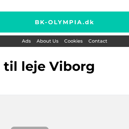
BK-OLYMPIA.
dk
Ads
About Us
Cookies
Contact
g til leje Viborg