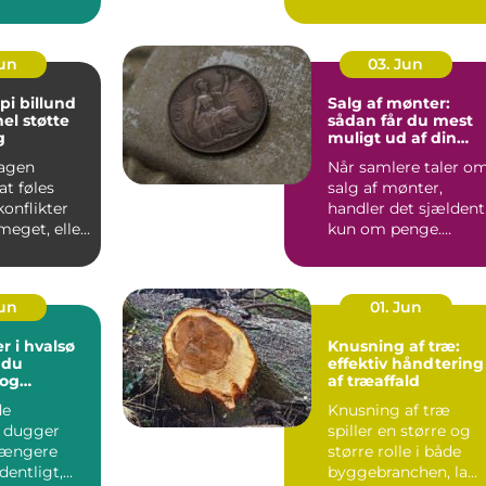
aler om, at
sommerhuse i
Odsherred. Mange
væ...
Jun
03. Jun
pi billund
Salg af mønter:
el støtte
sådan får du mest
g
muligt ud af din
samling
agen
Når samlere taler o
t føles
salg af mønter,
konflikter
handler det sjældent
 meget, eller
kun om penge.
 mønstre
Mønter rummer
historie, hånd...
Jun
01. Jun
r i hvalsø
Knusning af træ:
 du
effektiv håndtering
 og
af træaffald
tige
de
Knusning af træ
nger
 dugger
spiller en større og
 længere
større rolle i både
dentligt,
byggebranchen, la...