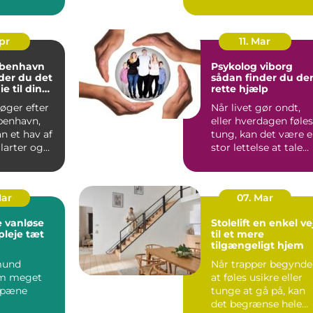
ingen skal
køkkenhaven eller p
marken, star...
Apr
11. Mar
øbenhavn
Psykolog viborg
der du det
sådan finder du de
ie til din
rette hjælp
overing
øger efter
Når livet gør ondt,
benhavn,
eller hverdagen føles
 et hav af
tung, kan det være 
ilarter og
stor lettelse at tale
 Hvordan
med en profess...
Mar
07. Mar
 vanløse
Stolelift en enkel vej
pleje tæt
til et mere
tilgængeligt hjem
mund
Når trapper begynde
om meget
at føles usikre eller
 pæne
tunge at gå på, kan
det begrænse hele