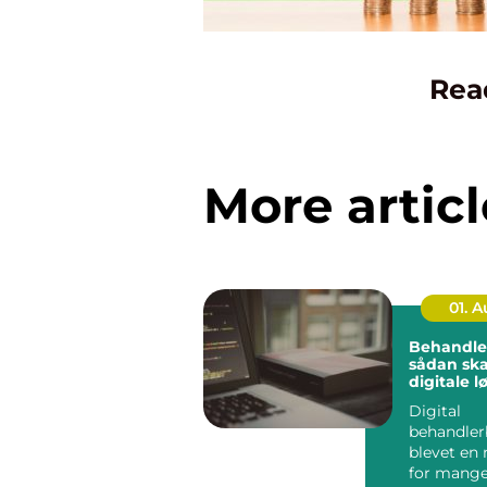
Rea
More articl
01. 
Behandle
sådan sk
digitale l
bedre flo
Digital
klinikken
behandler
blevet en 
for mange 