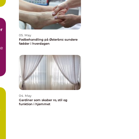
r
05. May
Fodbehandling på Østerbro: sundere
fødder i hverdagen
ke
04. May
Gardiner som skaber ro, stil og
funktion i hjemmet
en