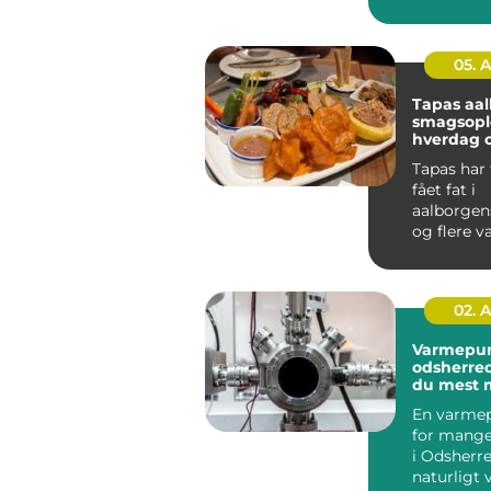
mange re
Klare ...
05. 
Tapas aa
smagsople
hverdag o
Tapas har 
fået fat i
aalborgens
og flere v
små retter
skal hyg...
02. 
Varmepu
odsherred sådan f
du mest 
af din inv
En varme
for mange
i Odsherre
naturligt 