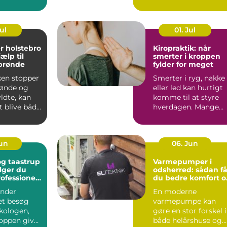
r mindre
mange tror.
...
Lysindfaldet bliv...
Jul
01. Jul
r holstebro
Kiropraktik: når
jælp til
smerter i kroppen
 brønde
fylder for meget
ken stopper
Smerter i ryg, nakke
brønde og
eller led kan hurtigt
yldte, kan
komme til at styre
t blive både
hverdagen. Mange
k og...
oplever, at almindeli..
Jun
06. Jun
g taastrup
Varmepumper i
lger du
odsherred: sådan få
rofessionel
du bedre komfort o
ng
lavere varmeregni
nder
En moderne
et besøg
varmepumpe kan
kologen,
gøre en stor forskel i
oppen giver
både helårshuse og