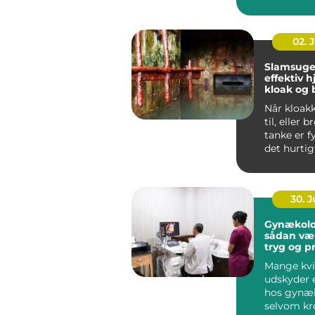
der ønske
administrat
02. 
Slamsuge
effektiv h
kloak og
Når kloak
til, eller 
tanke er f
det hurtig
uhygiejnis
30. 
Gynækolo
sådan væ
tryg og p
behandli
Mange kvi
udskyder 
hos gynæ
selvom kr