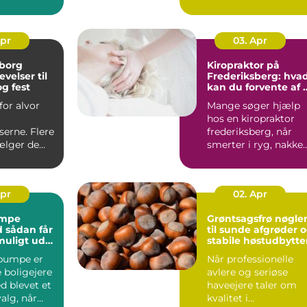
gner med.
opgaver og en følels
af ik...
Apr
03. Apr
lborg
Kiropraktor på
velser til
Frederiksberg: hva
g fest
kan du forvente af 
professionelt forløb
for alvor
Mange søger hjælp
hos en kiropraktor
erne. Flere
frederiksberg, når
ælger de
smerter i ryg, nakke
, når der
elle...
Apr
02. Apr
mpe
Grøntsagsfrø nøglen
år
til sunde afgrøder 
muligt ud
stabile høstudbytte
estering
pumpe er
Når professionelle
 boligejere
avlere og seriøse
d blevet et
haveejere taler om
valg, når
kvalitet i