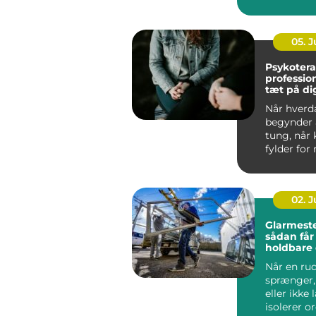
klare sign
noget er...
05. 
Psykotera
profession
tæt på di
Når hverd
begynder a
tung, når 
fylder for
når gamle
spænd...
02. 
Glarmeste
sådan får
holdbare
energirig
Når en ru
glasløsni
sprænger,
eller ikke
isolerer or