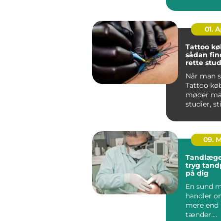
varmeregn
...
01. 
Tattoo k
sådan fin
rette stud
næste tat
Når man s
Tattoo kø
møder man
studier, st
meninger.
sk...
09. 
Tandlæge
tryg tand
på dig
En sund 
handler 
mere end
tænder.