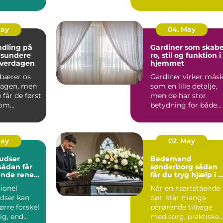
u det
verdag...
May
04. May
dling på
Gardiner som skabe
 sundere
ro, stil og funktion i
hverdagen
hjemmet
bærer os
Gardiner virker mås
agen, men
som en lille detalje,
får de først
men de har stor
m...
betydning for både
lys, stem...
May
02. May
udser
Bedemand
sønderborg sådan
ende rene
får du tryg hjælp i 
t rundt
svær tid
ionel
Når en nærtstående
dser kan
dør, står mange
ørre forskel
pårørende tilbage
lig, end
med sorg, praktiske