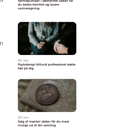
Varmepumper i odsherred: sådan får
du bedre komfort og lavere
varmeregning
en
05. Jun
Psykoterapi billund professionel støtte
tæt på dig
03. Jun
Salg af mønter: sådan får du mest
muligt ud af din samling