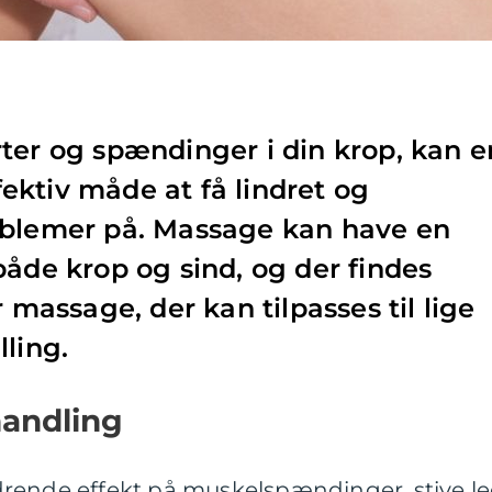
ter og spændinger i din krop, kan e
ktiv måde at få lindret og
oblemer på. Massage kan have en
både krop og sind, og der findes
r massage, der kan tilpasses til lige
lling.
andling
rende effekt på muskelspændinger, stive l