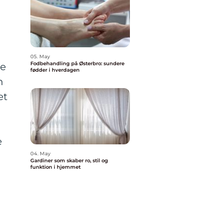
05. May
Fodbehandling på Østerbro: sundere
de
fødder i hverdagen
n
et
e
04. May
Gardiner som skaber ro, stil og
funktion i hjemmet