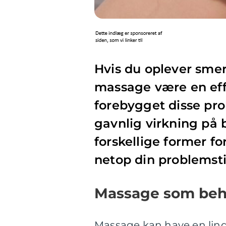
Hvis du oplever smer
massage være en effe
forebygget disse pr
gavnlig virkning på 
forskellige former fo
netop din problemsti
Massage som beh
Massage kan have en lind