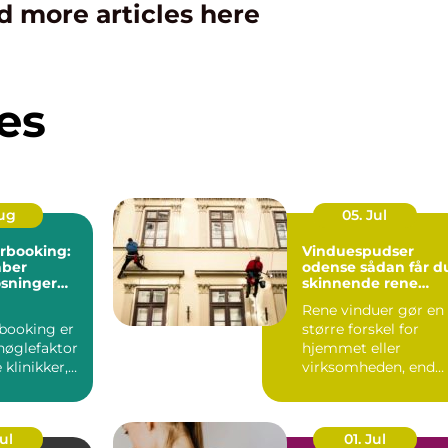
d more articles here
es
Aug
05. Jul
rbooking:
Vinduespudser
aber
odense sådan får du
øsninger
skinnende rene
w i
ruder året rundt
Rene vinduer gør en
booking er
større forskel for
nøglefaktor
hjemmet eller
klinikker,
virksomheden, end
r mindre
mange tror.
...
Lysindfaldet bliv...
Jul
01. Jul