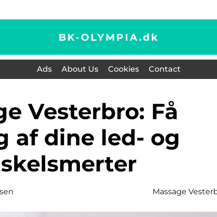
BK-OLYMPIA.
dk
Ads
About Us
Cookies
Contact
g af dine led- og
skelsmerter
rsen
Massage Vester