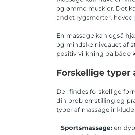
og ømme muskler. Det ka
andet rygsmerter, hovedp
En massage kan også hj
og mindske niveauet af s
positiv virkning på både 
Forskellige typer
Der findes forskellige fo
din problemstilling og p
typer af massage inkluder
Sportsmassage:
en dyb