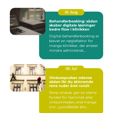
01. Aug
Behandlerbooking: sådan
skaber digitale løsninger
bedre flow i klinikken
Digital behandlerbooking er
blevet en nøglefaktor for
mange klinikker, der ønsker
mindre administrat...
05. Jul
Vinduespudser odense
sådan får du skinnende
rene ruder året rundt
Rene vinduer gør en større
forskel for hjemmet eller
virksomheden, end mange
tror. Lysindfaldet bliv...