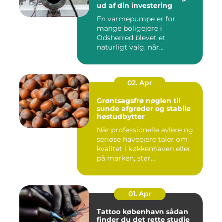
ud af din investering
En varmepumpe er for
mange boligejere i
Odsherred blevet et
naturligt valg, når
varmeregningen skal ...
02. Apr
Grøntsagsfrø nøglen til
sunde afgrøder og stabile
høstudbytter
Når professionelle avlere og
seriøse haveejere taler om
kvalitet i køkkenhaven eller
på marken, star...
01. Apr
Tattoo københavn sådan
finder du det rette studie