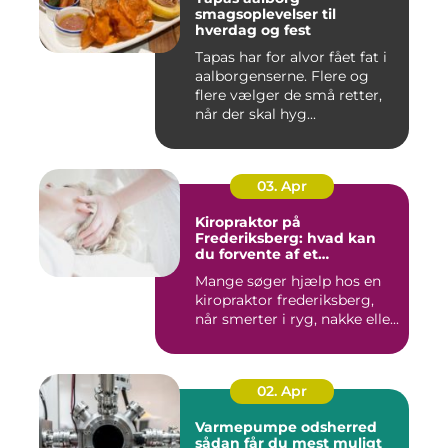
smagsoplevelser til
hverdag og fest
Tapas har for alvor fået fat i
aalborgenserne. Flere og
flere vælger de små retter,
når der skal hyg...
03. Apr
Kiropraktor på
Frederiksberg: hvad kan
du forvente af et
professionelt forløb?
Mange søger hjælp hos en
kiropraktor frederiksberg,
når smerter i ryg, nakke elle...
02. Apr
Varmepumpe odsherred
sådan får du mest muligt