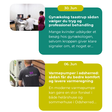
30. Jun
Gynækolog taastrup sådan
vælger du tryg og
professionel behandling
Mange kvinder udskyder et
besøg hos gynækologen,
selvom kroppen giver klare
signaler om, at noget er...
06. Jun
Varmepumper i odsherred:
sådan får du bedre komfort
og lavere varmeregning
En moderne varmepumpe
kan gøre en stor forskel i
både helårshuse og
sommerhuse i Odsherred.
Mange væ...