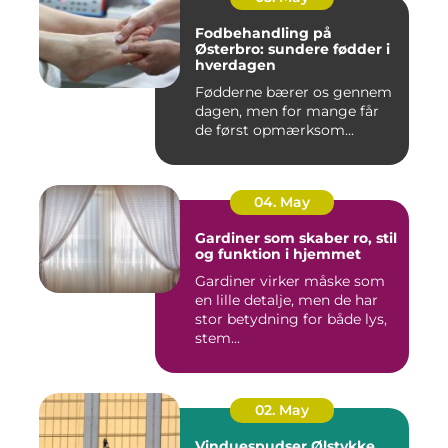
Fodbehandling på
Østerbro: sundere fødder i
hverdagen
Fødderne bærer os gennem
dagen, men for mange får
de først opmærksom...
04. May
Gardiner som skaber ro, stil
og funktion i hjemmet
Gardiner virker måske som
en lille detalje, men de har
stor betydning for både lys,
stem...
02. May
Vinduespudser Ølstykke