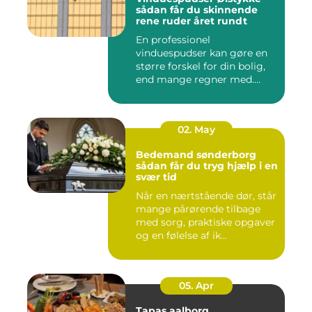
sådan får du skinnende
rene ruder året rundt
En professionel
vinduespudser kan gøre en
større forskel for din bolig,
end mange regner med.
Klare ...
02. May
Bedemand sønderborg
sådan får du tryg hjælp i en
svær tid
Når en nærtstående dør, står
mange pårørende tilbage
med sorg, praktiske opgaver
og en følelse af ik...
05. Apr
Tapas aalborg