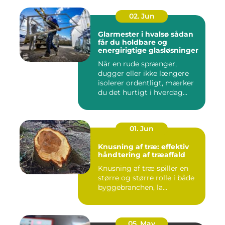
02. Jun
Glarmester i hvalsø sådan
får du holdbare og
energirigtige glasløsninger
Når en rude sprænger,
dugger eller ikke længere
isolerer ordentligt, mærker
du det hurtigt i hverdag...
01. Jun
Knusning af træ: effektiv
håndtering af træaffald
Knusning af træ spiller en
større og større rolle i både
byggebranchen, la...
05. May