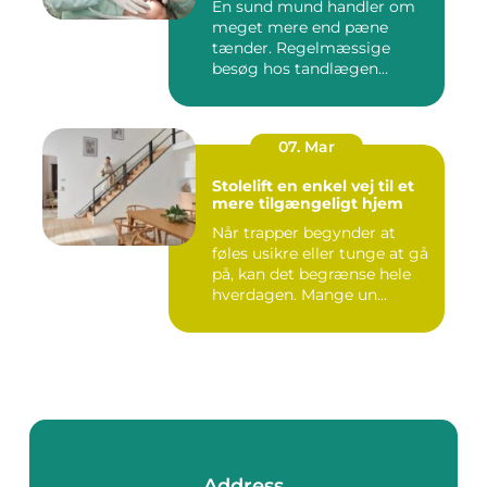
En sund mund handler om
meget mere end pæne
tænder. Regelmæssige
besøg hos tandlægen
forebygger smer...
07. Mar
Stolelift en enkel vej til et
mere tilgængeligt hjem
Når trapper begynder at
føles usikre eller tunge at gå
på, kan det begrænse hele
hverdagen. Mange un...
Address