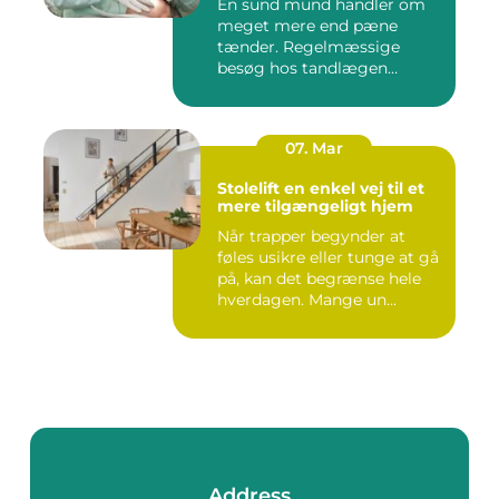
En sund mund handler om
meget mere end pæne
tænder. Regelmæssige
besøg hos tandlægen
forebygger smer...
07. Mar
Stolelift en enkel vej til et
mere tilgængeligt hjem
Når trapper begynder at
føles usikre eller tunge at gå
på, kan det begrænse hele
hverdagen. Mange un...
Address