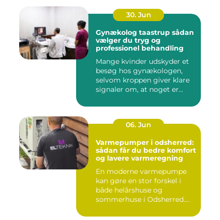
30. Jun
Gynækolog taastrup sådan
vælger du tryg og
professionel behandling
Mange kvinder udskyder et
besøg hos gynækologen,
selvom kroppen giver klare
signaler om, at noget er...
06. Jun
Varmepumper i odsherred:
sådan får du bedre komfort
og lavere varmeregning
En moderne varmepumpe
kan gøre en stor forskel i
både helårshuse og
sommerhuse i Odsherred.
Mange væ...