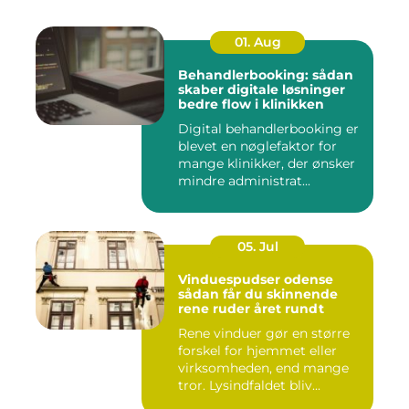
01. Aug
Behandlerbooking: sådan
skaber digitale løsninger
bedre flow i klinikken
Digital behandlerbooking er
blevet en nøglefaktor for
mange klinikker, der ønsker
mindre administrat...
05. Jul
Vinduespudser odense
sådan får du skinnende
rene ruder året rundt
Rene vinduer gør en større
forskel for hjemmet eller
virksomheden, end mange
tror. Lysindfaldet bliv...