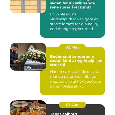
sådan får du skinnende
rene ruder året rundt
En professionel
vinduespudser kan gøre en
større forskel for din bolig,
end mange regner med.
Klare ...
02. May
Bedemand sønderborg
sådan får du tryg hjælp i en
svær tid
Når en nærtstående dør, står
mange pårørende tilbage
med sorg, praktiske opgaver
og en følelse af ik...
05. Apr
Tapas aalborg