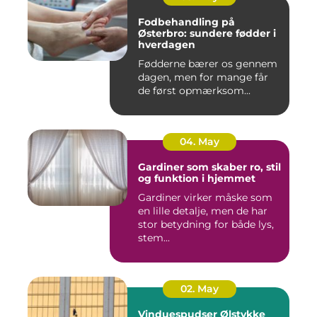
Fodbehandling på
Østerbro: sundere fødder i
hverdagen
Fødderne bærer os gennem
dagen, men for mange får
de først opmærksom...
04. May
Gardiner som skaber ro, stil
og funktion i hjemmet
Gardiner virker måske som
en lille detalje, men de har
stor betydning for både lys,
stem...
02. May
Vinduespudser Ølstykke