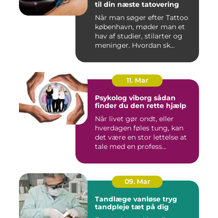
til din næste tatovering
Når man søger efter Tattoo
københavn, møder man et
hav af studier, stilarter og
meninger. Hvordan sk...
11. Mar
Psykolog viborg sådan
finder du den rette hjælp
Når livet gør ondt, eller
hverdagen føles tung, kan
det være en stor lettelse at
tale med en profess...
09. Mar
Tandlæge vanløse tryg
tandpleje tæt på dig