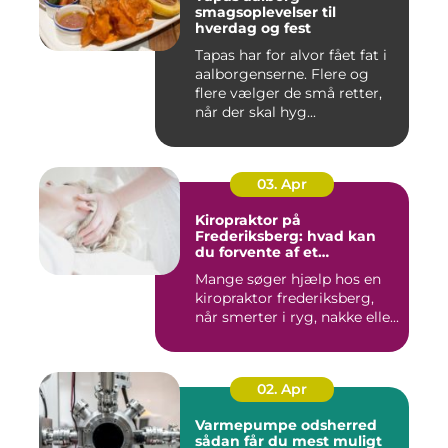
smagsoplevelser til
hverdag og fest
Tapas har for alvor fået fat i
aalborgenserne. Flere og
flere vælger de små retter,
når der skal hyg...
03. Apr
Kiropraktor på
Frederiksberg: hvad kan
du forvente af et
professionelt forløb?
Mange søger hjælp hos en
kiropraktor frederiksberg,
når smerter i ryg, nakke elle...
02. Apr
Varmepumpe odsherred
sådan får du mest muligt