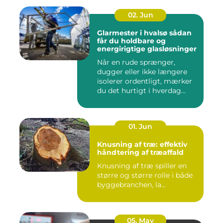
02. Jun
Glarmester i hvalsø sådan
får du holdbare og
energirigtige glasløsninger
Når en rude sprænger,
dugger eller ikke længere
isolerer ordentligt, mærker
du det hurtigt i hverdag...
01. Jun
Knusning af træ: effektiv
håndtering af træaffald
Knusning af træ spiller en
større og større rolle i både
byggebranchen, la...
05. May