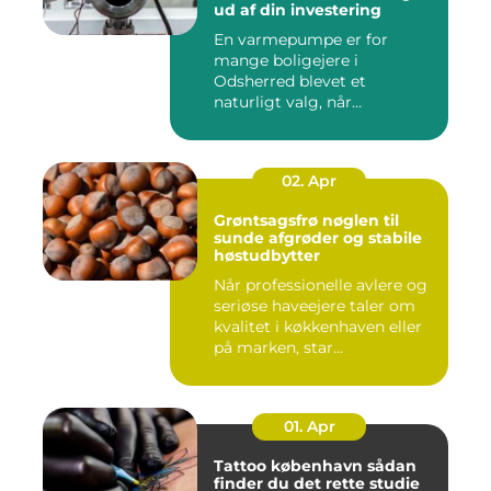
ud af din investering
En varmepumpe er for
mange boligejere i
Odsherred blevet et
naturligt valg, når
varmeregningen skal ...
02. Apr
Grøntsagsfrø nøglen til
sunde afgrøder og stabile
høstudbytter
Når professionelle avlere og
seriøse haveejere taler om
kvalitet i køkkenhaven eller
på marken, star...
01. Apr
Tattoo københavn sådan
finder du det rette studie