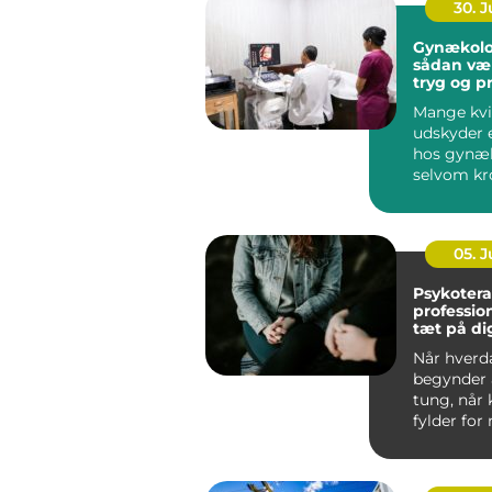
30. 
Gynækolo
sådan væ
tryg og p
behandli
Mange kvi
udskyder 
hos gynæ
selvom kr
klare sign
noget er...
05. 
Psykotera
profession
tæt på di
Når hverd
begynder a
tung, når 
fylder for
når gamle
spænd...