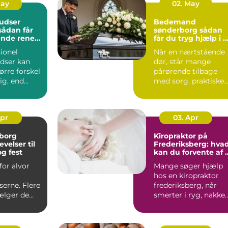
May
02. May
udser
Bedemand
sønderborg sådan
ende rene
får du tryg hjælp i 
t rundt
svær tid
ionel
Når en nærtstående
dser kan
dør, står mange
ørre forskel
pårørende tilbage
lig, end
med sorg, praktiske
gner med.
opgaver og en følels
af ik...
Apr
03. Apr
lborg
Kiropraktor på
velser til
Frederiksberg: hva
g fest
kan du forvente af 
professionelt forløb
for alvor
Mange søger hjælp
hos en kiropraktor
erne. Flere
frederiksberg, når
ælger de
smerter i ryg, nakke
, når der
elle...