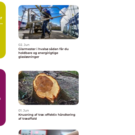
r
g
ng
02. Jun
Glarmester i hvalsø sådan får du
holdbare og energirigtige
glasløsninger
m
01. Jun
Knusning af træ: effektiv håndtering
af træaffald