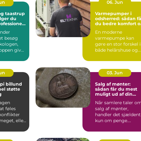
Jun
06. Jun
g taastrup
Varmepumper i
lger du
odsherred: sådan få
rofessionel
du bedre komfort o
ng
lavere varmeregni
nder
En moderne
et besøg
varmepumpe kan
kologen,
gøre en stor forskel i
oppen giver
både helårshuse og
aler om, at
sommerhuse i
Odsherred. Mange
væ...
Jun
03. Jun
pi billund
Salg af mønter:
el støtte
sådan får du mest
g
muligt ud af din
samling
agen
Når samlere taler o
t føles
salg af mønter,
konflikter
handler det sjældent
 meget, eller
kun om penge.
 mønstre
Mønter rummer
historie, hånd...