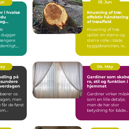
Jun
01. Jun
r i hvalsø
Knusning af træ:
 du
effektiv håndtering
 og
af træaffald
tige
de
Knusning af træ
nger
 dugger
spiller en større og
 længere
større rolle i både
dentligt,
byggebranchen, la...
u det
verdag...
May
04. May
dling på
Gardiner som skabe
 sundere
ro, stil og funktion i
hverdagen
hjemmet
bærer os
Gardiner virker mås
agen, men
som en lille detalje,
får de først
men de har stor
m...
betydning for både
lys, stem...