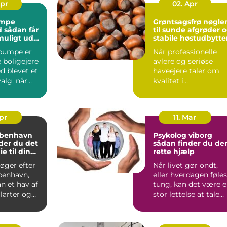
Apr
02. Apr
mpe
Grøntsagsfrø nøglen
år
til sunde afgrøder 
muligt ud
stabile høstudbytte
estering
pumpe er
Når professionelle
 boligejere
avlere og seriøse
d blevet et
haveejere taler om
valg, når
kvalitet i
ingen skal
køkkenhaven eller p
marken, star...
Apr
11. Mar
øbenhavn
Psykolog viborg
der du det
sådan finder du de
ie til din
rette hjælp
overing
øger efter
Når livet gør ondt,
benhavn,
eller hverdagen føles
 et hav af
tung, kan det være 
ilarter og
stor lettelse at tale
 Hvordan
med en profess...