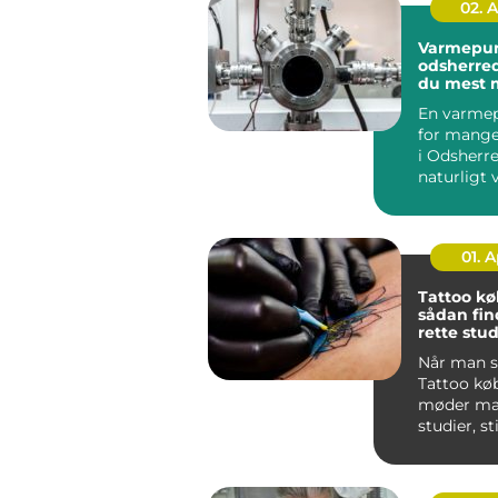
02. 
Varmepu
odsherred sådan f
du mest 
af din inv
En varme
for mange
i Odsherre
naturligt 
varmeregn
...
01. 
Tattoo k
sådan fin
rette stud
næste tat
Når man s
Tattoo kø
møder man
studier, st
meninger.
sk...