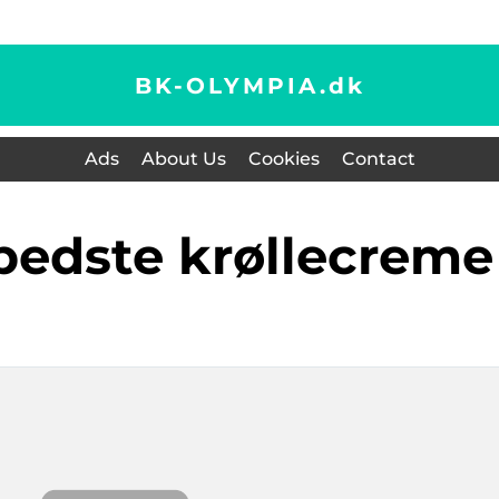
BK-OLYMPIA.
dk
Ads
About Us
Cookies
Contact
 bedste krøllecreme