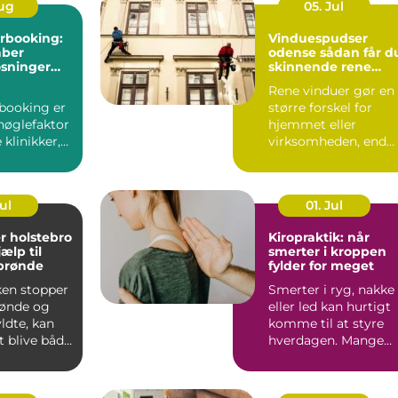
Aug
05. Jul
rbooking:
Vinduespudser
aber
odense sådan får du
øsninger
skinnende rene
w i
ruder året rundt
Rene vinduer gør en
booking er
større forskel for
nøglefaktor
hjemmet eller
klinikker,
virksomheden, end
r mindre
mange tror.
...
Lysindfaldet bliv...
Jul
01. Jul
r holstebro
Kiropraktik: når
jælp til
smerter i kroppen
 brønde
fylder for meget
ken stopper
Smerter i ryg, nakke
brønde og
eller led kan hurtigt
yldte, kan
komme til at styre
t blive både
hverdagen. Mange
k og...
oplever, at almindeli..