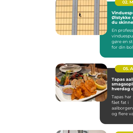
02. 
Vinduesp
Ølstykke sådan får
du skinn
ruder åre
En profess
vinduespu
gøre en st
for din bo
mange re
Klare ...
05. 
Tapas aa
smagsople
hverdag o
Tapas har 
fået fat i
aalborgens
og flere v
små retter
skal hyg...