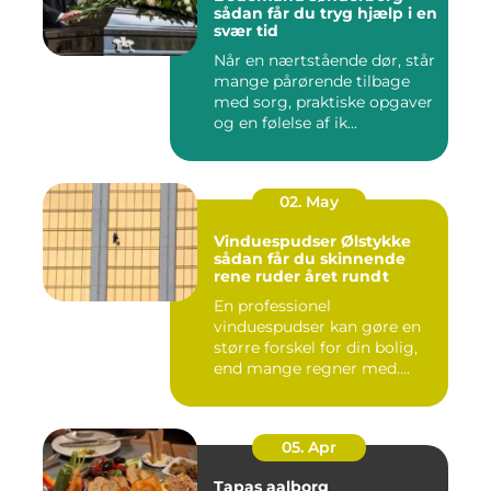
sådan får du tryg hjælp i en
svær tid
Når en nærtstående dør, står
mange pårørende tilbage
med sorg, praktiske opgaver
og en følelse af ik...
02. May
Vinduespudser Ølstykke
sådan får du skinnende
rene ruder året rundt
En professionel
vinduespudser kan gøre en
større forskel for din bolig,
end mange regner med.
Klare ...
05. Apr
Tapas aalborg