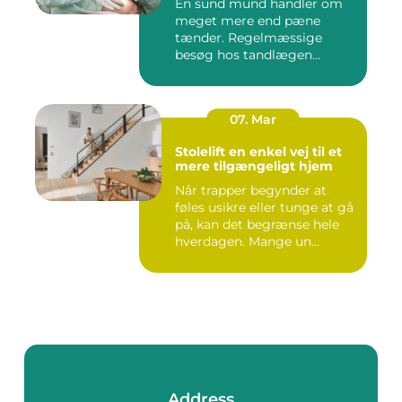
En sund mund handler om
meget mere end pæne
tænder. Regelmæssige
besøg hos tandlægen
forebygger smer...
07. Mar
Stolelift en enkel vej til et
mere tilgængeligt hjem
Når trapper begynder at
føles usikre eller tunge at gå
på, kan det begrænse hele
hverdagen. Mange un...
Address