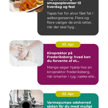
smagsoplevelser til
hverdag og fest
Tapas har for alvor fået fat i
aalborgenserne. Flere og
flere vælger de små retter,
når der skal hyg...
03. Apr
Kiropraktor på
Frederiksberg: hvad kan
du forvente af et
professionelt forløb?
Mange søger hjælp hos en
kiropraktor frederiksberg,
når smerter i ryg, nakke elle...
02. Apr
Varmepumpe odsherred
sådan får du mest muligt