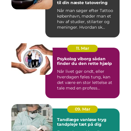
til din næste tatovering
Når man søger efter Tattoo
københavn, møder man et
hav af studier, stilarter og
meninger. Hvordan sk...
11. Mar
Psykolog viborg sådan
finder du den rette hjælp
Når livet gør ondt, eller
hverdagen føles tung, kan
det være en stor lettelse at
tale med en profess...
09. Mar
Tandlæge vanløse tryg
tandpleje tæt på dig