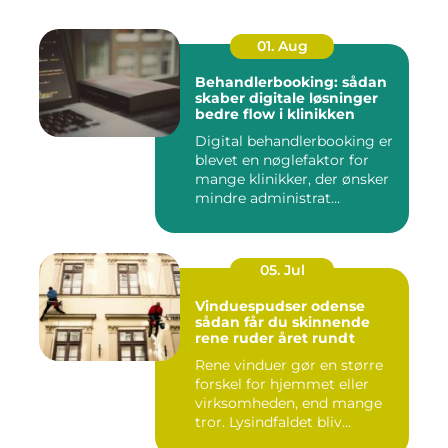
01. Aug
Behandlerbooking: sådan
skaber digitale løsninger
bedre flow i klinikken
Digital behandlerbooking er
blevet en nøglefaktor for
mange klinikker, der ønsker
mindre administrat...
05. Jul
Vinduespudser odense
sådan får du skinnende
rene ruder året rundt
Rene vinduer gør en større
forskel for hjemmet eller
virksomheden, end mange
tror. Lysindfaldet bliv...