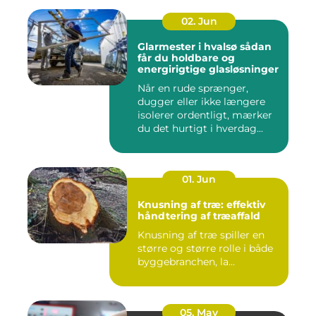
02. Jun
Glarmester i hvalsø sådan
får du holdbare og
energirigtige glasløsninger
Når en rude sprænger,
dugger eller ikke længere
isolerer ordentligt, mærker
du det hurtigt i hverdag...
01. Jun
Knusning af træ: effektiv
håndtering af træaffald
Knusning af træ spiller en
større og større rolle i både
byggebranchen, la...
05. May