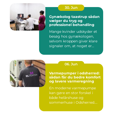
30. Jun
Gynækolog taastrup sådan
vælger du tryg og
professionel behandling
Mange kvinder udskyder et
besøg hos gynækologen,
selvom kroppen giver klare
signaler om, at noget er...
06. Jun
Varmepumper i odsherred:
sådan får du bedre komfort
og lavere varmeregning
En moderne varmepumpe
kan gøre en stor forskel i
både helårshuse og
sommerhuse i Odsherred.
Mange væ...