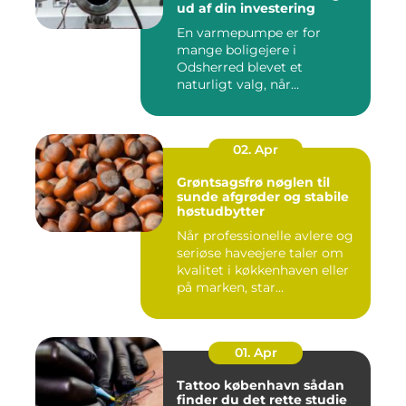
ud af din investering
En varmepumpe er for
mange boligejere i
Odsherred blevet et
naturligt valg, når
varmeregningen skal ...
02. Apr
Grøntsagsfrø nøglen til
sunde afgrøder og stabile
høstudbytter
Når professionelle avlere og
seriøse haveejere taler om
kvalitet i køkkenhaven eller
på marken, star...
01. Apr
Tattoo københavn sådan
finder du det rette studie